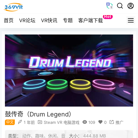
Hot
首页
VR论坛
VR快讯
专题
客户端下载
Quest
鼓传奇（Drum Legend）
中文
1 年前
Steam VR 电脑游戏
109
0
推广
类型：
动作、趣味、休闲、音
大小：
444.88 MB