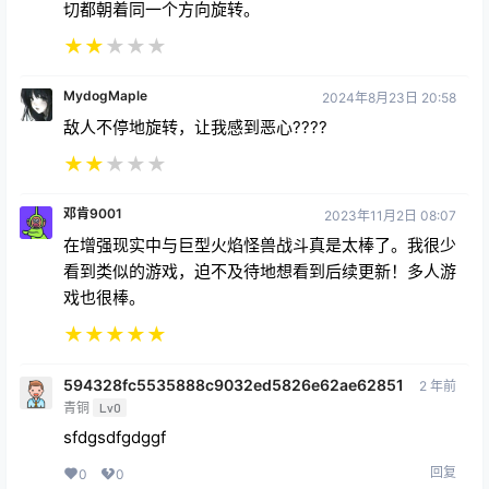
MydogMaple
2024年8月23日 20:58
敌人不停地旋转，让我感到恶心????
★
★
★
★
★
邓肯9001
2023年11月2日 08:07
在增强现实中与巨型火焰怪兽战斗真是太棒了。我很少
看到类似的游戏，迫不及待地想看到后续更新！多人游
戏也很棒。
★
★
★
★
★
594328fc5535888c9032ed5826e62ae62851
2 年前
青铜
Lv0
sfdgsdfgdggf
回复
0
0
koi
8 个月前