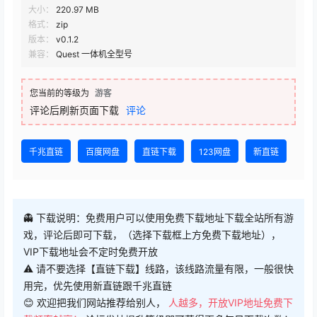
版本：
v0.1.2
兼容：
Quest 一体机全型号
您当前的等级为
游客
评论后刷新页面下载
评论
千兆直链
百度网盘
直链下载
123网盘
新直链
👻 下载说明：免费用户可以使用免费下载地址下载全站所有游
戏，评论后即可下载，（选择下载框上方免费下载地址），
VIP下载地址会不定时免费开放
⚠ 请不要选择【直链下载】线路，该线路流量有限，一般很快
用完，优先使用新直链跟千兆直链
😊 欢迎把我们网站推荐给别人，
人越多，开放VIP地址免费下
载频率越高！
论坛发帖提升等级即可获得更多每日下载次数！
终身VIP售后服务群：856861442