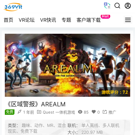
Hot
首页
VR论坛
VR快讯
专题
客户端下载
Quest
游戏评分：7.2
《区域警报》AREALM
免费
1 年前
Quest 一体机游戏
85
0
推广
类型：
趣味、动作、MR、混合
联机：
单人离线、多人联机
现实、免费下载
大小：
220.97 MB