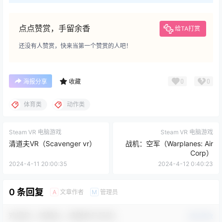
点点赞赏，手留余香
给TA打赏
还没有人赞赏，快来当第一个赞赏的人吧！
0
0
海报分享
收藏
体育类
动作类
Steam VR 电脑游戏
Steam VR 电脑游戏
清道夫VR（Scavenger vr）
战机：空军（Warplanes: Air
Corp）
2024-4-11 20:00:35
2024-4-12 0:40:23
0 条回复
文章作者
管理员
A
M
欢迎您，新朋友，感谢参与互动！
确认修改