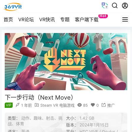
Hot
首页
VR论坛
VR快讯
专题
客户端下载
Quest
下一步行动（Next Move）
VIP
1 年前
Steam VR 电脑游戏
85
0
推广
类型：
动作、趣味、射击、挑
大小：
1.42 GB
战、体育
版本：
2024年1月15日
语言：
英语
平台：
HTC VIVE / Oculus /