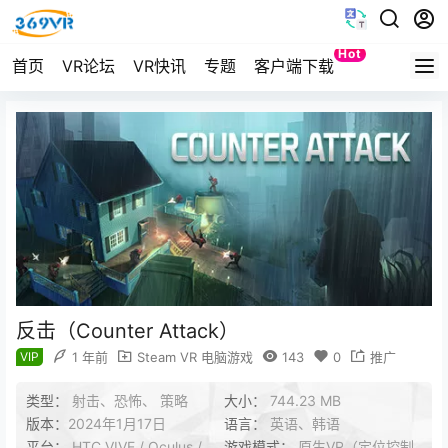
Hot
首页
VR论坛
VR快讯
专题
客户端下载
Quest
反击（Counter Attack）
VIP
1 年前
Steam VR 电脑游戏
143
0
推广
类型：
射击、恐怖、 策略
大小：
744.23 MB
版本：
2024年1月17日
语言：
英语、韩语
平台：
HTC VIVE / Oculus /
游戏模式：
原生VR（定位控制