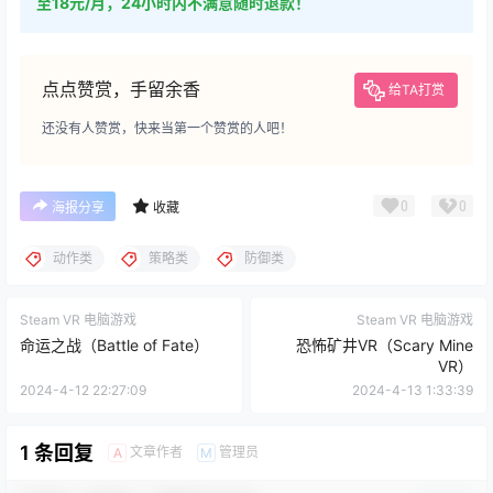
至18元/月，24小时内不满意随时退款！
点点赞赏，手留余香
给TA打赏
还没有人赞赏，快来当第一个赞赏的人吧！
0
0
海报分享
收藏
动作类
策略类
防御类
Steam VR 电脑游戏
Steam VR 电脑游戏
命运之战（Battle of Fate）
恐怖矿井VR（Scary Mine
VR）
2024-4-12 22:27:09
2024-4-13 1:33:39
1 条回复
文章作者
管理员
A
M