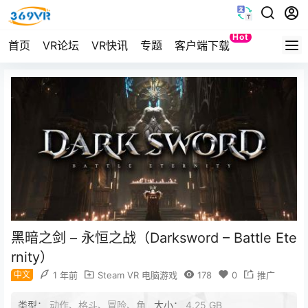
Hot
首页
VR论坛
VR快讯
专题
客户端下载
Quest
黑暗之剑 – 永恒之战（Darksword – Battle Ete
rnity）
中文
1 年前
Steam VR 电脑游戏
178
0
推广
类型：
动作、格斗、冒险、角
大小：
4.25 GB