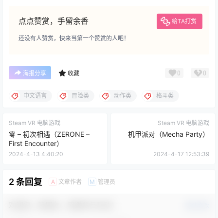
点点赞赏，手留余香
给TA打赏
还没有人赞赏，快来当第一个赞赏的人吧！
0
0
海报分享
收藏
中文语言
冒险类
动作类
格斗类
Steam VR 电脑游戏
Steam VR 电脑游戏
零 – 初次相遇（ZERONE –
机甲派对（Mecha Party）
First Encounter）
2024-4-13 4:40:20
2024-4-17 12:53:39
2 条回复
文章作者
管理员
A
M
欢迎您，新朋友，感谢参与互动！
确认修改