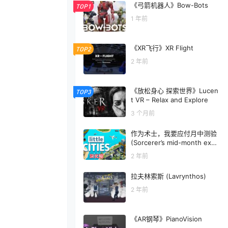
《弓箭机器人》Bow-Bots
TOP1
1 年前
《XR飞行》XR Flight
TOP2
2 年前
《放松身心 探索世界》Lucen
TOP3
t VR – Relax and Explore
3 个月前
作为术士，我要应付月中测验
(Sorcerer’s mid-month exa
m)
2 年前
拉夫林索斯 (Lavrynthos)
2 年前
《AR钢琴》PianoVision