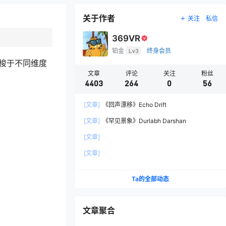
关于作者
关注
私信
369VR
铂金
Lv3
终身会员
穿梭于不同维度
文章
评论
关注
粉丝
4403
264
0
56
[文章]
《回声漂移》Echo Drift
[文章]
《罕见景象》Durlabh Darshan
[文章]
[文章]
Ta的全部动态
文章聚合