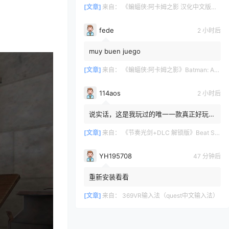
[文章]
来自：
《蝙蝠侠:阿卡姆之影 汉化中文版》Batman: Arkham Shadow
fede
2 小时后
muy buen juego
[文章]
来自：
《蝙蝠侠:阿卡姆之影》Batman: Arkham Shadow
114aos
2 小时后
说实话，这是我玩过的唯一一款真正好玩的
VR游戏。我玩过的游戏不多，但玩过的那
些都不太好。我觉得《Bea...
[文章]
来自：
《节奏光剑+DLC 解锁版》Beat Saber VR
YH195708
47 分钟后
重新安装看看
[文章]
来自：
369VR输入法（quest中文输入法）