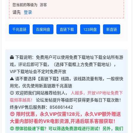
请先
登录
千兆直链
百度网盘
直链下载
123网盘
新直链
👻 下载说明：免费用户可以使用免费下载地址下载全站所有游
戏，评论后即可下载，（选择下载框上方免费下载地址），
VIP下载地址会不定时免费开放
⚠ 请不要选择【直链下载】线路，该线路流量有限，一般很快
用完，优先使用新直链跟千兆直链
😊 欢迎把我们网站推荐给别人，
人越多，开放VIP地址免费下
载频率越高！
论坛发帖提升等级即可获得更多每日下载次数！
终身VIP售后服务群：856861442
😍 限时优惠，永久VIP仅需128元，永久VIP额外赠送
大量内部好看的VR电影资源,开通后联系客服获取！
😍 想体验极速下载？可以筛选免费游戏进行测试！另外，我们
的PC客户端跟一体机客户端提供三条高速直链下载通道，无