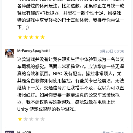
轻松有趣的VR模拟器，并想在一款个性十足、风格独
特的游戏中享受轻松的巴士驾驶体验，我推荐你尝试一
下。;)
★
★
★
★
★
MrFancySpaghetti
6月20日 06:06
这款游戏并没有让我在现实生活中体验到成为一名公交
车司机的感觉。画面非常粗糙🗑??。应该增加一些更逼
真的音效和氛围。NPC 没有配音。操控非常烦人，尤
其是旁白教你如何使用操控。有些关卡已经崩溃，无法
继续下一关。交通信号灯让我措手不及，我以为可以直
接闯红灯。如果你想要一款更逼真的公交车驾驶模拟
器，我不建议购买这款游戏。感觉就像在电脑上玩
Unity 游戏或很酷的数学游戏。
★
★
★
★
★
M_a029
6月26日 20:56