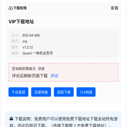
VIP下载地址
大小：
655.94 MB
格式：
zip
版本：
v1.2.12
兼容：
Quest 一体机全型号
您当前的等级为
游客
评论后刷新页面下载
评论
千兆直链
百度网盘
直链下载
123网盘
👻 下载说明：免费用户可以使用免费下载地址下载全站所有游
戏，评论后即可下载，（选择下载框上方免费下载地址），
VIP下载地址会不定时免费开放
⚠ 请不要选择【直链下载】线路，该线路流量有限，一般很快