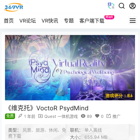
Hot
首页
VR论坛
VR快讯
专题
客户端下载
Quest
游戏评分：8.6
《维克托》VoctoR PsydMind
免费
1 年前
Quest 一体机游戏
89
0
推广
类型：
风景、旅游、休闲、免
联机：
单人离线
费下载
大小：
655.94 MB