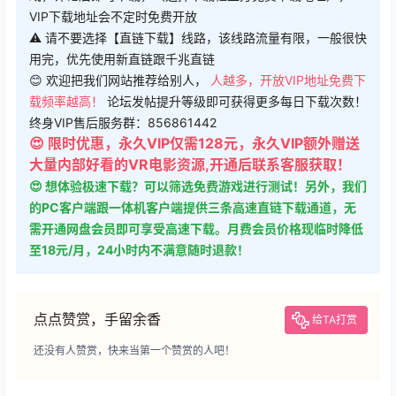
用完，优先使用新直链跟千兆直链
😊 欢迎把我们网站推荐给别人，
人越多，开放VIP地址免费下
载频率越高！
论坛发帖提升等级即可获得更多每日下载次数！
终身VIP售后服务群：856861442
😍 限时优惠，永久VIP仅需128元，永久VIP额外赠送
大量内部好看的VR电影资源,开通后联系客服获取！
😍 想体验极速下载？可以筛选免费游戏进行测试！另外，我们
的PC客户端跟一体机客户端提供三条高速直链下载通道，无
需开通网盘会员即可享受高速下载。月费会员价格现临时降低
至18元/月，24小时内不满意随时退款！
点点赞赏，手留余香
给TA打赏
还没有人赞赏，快来当第一个赞赏的人吧！
0
0
海报分享
收藏