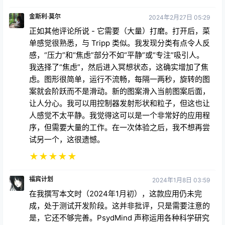
正如其他评论所说 - 它需要（大量）打磨。打开后，菜
单感觉很熟悉，与 Tripp 类似。我发现分类有点令人反
感，“压力”和“焦虑”部分不如“平静”或“专注”吸引人。
我选择了“焦虑”，然后进入冥想状态，这确实增加了焦
虑。图形很简单，运行不流畅，每隔一两秒，旋转的图
案就会阶跃而不是滑动。新的图案滑入当前图案后面，
让人分心。我可以用控制器发射形状和粒子，但这也让
人感觉不太平静。我觉得这可以是一个非常好的应用程
序，但需要大量的工作。在一次体验之后，我不想再尝
试另一个，这很遗憾。
★
★
★
★
★
福宾计划
2024年1月8日 03:59
在我撰写本文时（2024年1月初），这款应用仍未完
成，处于测试开发阶段。这并非批评，只是需要注意的
是，它还不够完善。PsydMind 声称运用各种科学研究
来促进意识改变的诱导。PsydMind 的承诺基于真实的
科学。像 Soundself 或 Deep States 这样的 VR 游戏