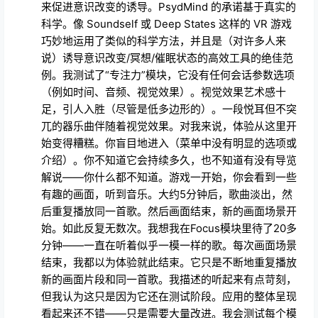
巧妙地运用了类似的科学方法，并且是（对许多人来
说）诱导意识改变/冥想/催眠状态的高效工具的绝佳范
例。我测试了“专注力”模块，它没有任何会话参数选项
（例如时间、音频、视觉效果）。视觉效果艺术感十
足，引人入胜（尽管是低多边形的）。一段悦耳但不突
兀的器乐曲伴随着视觉效果。对我来说，体验从这里开
始变得糟糕。你盲目地进入（菜单中没有明显的选项或
介绍）。你不知道它会持续多久，也不知道有没有导览
解说——你什么都不知道。游戏一开始，你会看到一些
有趣的画面，听到音乐。大约5分钟后，歌曲淡出，然
后重复播放同一首歌。然后画面结束，新的画面场景开
始。如此反复无数次。我想我在Focus模块里待了20多
分钟——一直在听着似乎一模一样的歌。每次画面场景
结束，我都以为体验就此结束。它只是不断地重复播放
新的画面片段和同一首歌。我描述的听起来有点苛刻，
但我认为这只是因为它还在测试阶段。应用的整体呈现
看起来还不错——只是需要大量改进。我会测试每个模
块，然后再重新写这篇评测。PsydMind的目标很有
趣，但现在断言他们能否成功还为时过早。一定要去体