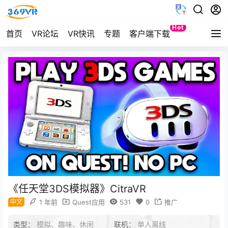
Hot
首页
VR论坛
VR快讯
专题
客户端下载
Quest
《任天堂3DS模拟器》CitraVR
中文
1 年前
Quest应用
531
0
推广
类型：
模拟、趣味、休闲
联机：
单人离线