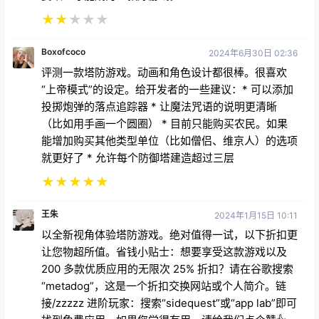
评测一款塔防游戏。动画和角色设计都很棒。很喜欢
“上帝模式”的设定。给开发者的一些建议：* 可以添加
投掷炮弹的落点追踪器 * 让魔法咒语的说明更清晰
（比如用手画一个圆圈） * 目前只能购买农民。如果
能增加购买其他类型单位（比如僧侣、维京人）的选项
就更好了 * 允许每个防御塔建造超过三层
★
★
★
★
★
王朱
2024年1月15日 10:11
以全新视角体验塔防游戏。绝对值得一试，以下折扣更
让您物超所值。省钱小贴士：想要享受这款游戏以及
200 多款优质应用的无限次 25% 折扣？请在谷歌搜索
“metadog”，这是一个折扣交换网站或个人简介。链
接/zzzzz 进阶玩家：搜索“sidequest”或“app lab”即可
找到免费应用。如果您觉得有用，请给我们点个赞👍。
★
★
★
★
★
雷布瓦纳
2024年1月19日 07:50