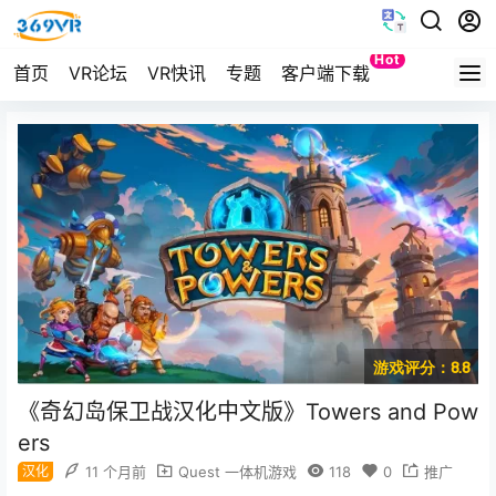
Hot
首页
VR论坛
VR快讯
专题
客户端下载
Quest
游戏评分：8.8
《奇幻岛保卫战汉化中文版》Towers and Pow
ers
汉化
11 个月前
Quest 一体机游戏
118
0
推广