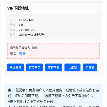
格式：
zip
版本：
v1.0.00.1000
兼容：
Quest 一体机全型号
您当前的等级为
游客
请先
登录
千兆直链
百度网盘
直链下载
123网盘
新直链
👻 下载说明：免费用户可以使用免费下载地址下载全站所有游
戏，评论后即可下载，（选择下载框上方免费下载地址），
VIP下载地址会不定时免费开放
⚠ 请不要选择【直链下载】线路，该线路流量有限，一般很快
用完，优先使用新直链跟千兆直链
😊 欢迎把我们网站推荐给别人，
人越多，开放VIP地址免费下
载频率越高！
论坛发帖提升等级即可获得更多每日下载次数！