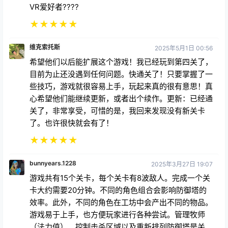
维克索托斯
2025年5月1日 00:56
希望他们以后能扩展这个游戏！我已经玩到第四关了，
目前为止还没遇到任何问题。快通关了！只要掌握了一
些技巧，游戏就很容易上手，玩起来真的很有意思！真
心希望他们能继续更新，或者出个续作。更新：已经通
关了，非常享受，可惜的是，我回来发现没有新关卡
了。也许很快就会有了！
★
★
★
★
★
bunnyears.1228
2025年3月27日 19:07
游戏共有15个关卡，每个关卡有8波敌人。完成一个关
卡大约需要20分钟。不同的角色组合会影响防御塔的
效率。此外，不同的角色在工坊中会产出不同的物品。
游戏易于上手，也方便玩家进行各种尝试。管理牧师
（法力值）、控制击杀区域以及重新排列防御塔是关
键。不过，我发现了一个小问题……我重新玩了一遍困
难模式，并增加了3波敌人……但是，在第12到14关，
新增的关卡并没有出现。