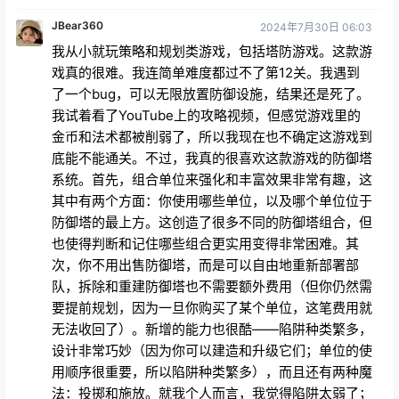
了一个bug，可以无限放置防御设施，结果还是死了。
我试着看了YouTube上的攻略视频，但感觉游戏里的
金币和法术都被削弱了，所以我现在也不确定这游戏到
底能不能通关。不过，我真的很喜欢这款游戏的防御塔
系统。首先，组合单位来强化和丰富效果非常有趣，这
其中有两个方面：你使用哪些单位，以及哪个单位位于
防御塔的最上方。这创造了很多不同的防御塔组合，但
也使得判断和记住哪些组合更实用变得非常困难。其
次，你不用出售防御塔，而是可以自由地重新部署部
队，拆除和重建防御塔也不需要额外费用（但你仍然需
要提前规划，因为一旦你购买了某个单位，这笔费用就
无法收回了）。新增的能力也很酷——陷阱种类繁多，
设计非常巧妙（因为你可以建造和升级它们；单位的使
用顺序很重要，所以陷阱种类繁多），而且还有两种魔
法：投掷和施放。就我个人而言，我觉得陷阱太弱了；
即使是最好的陷阱，从8级开始也会在几秒钟内被摧
毁，几乎无法阻挡部队的推进（建造陷阱需要45秒，
而且需要消耗双倍的部队成本）。我还发现可抓取法术