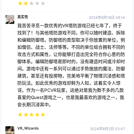
找到了！与其他塔防游戏不同，你可以随时建造、拆除
和编辑防御塔。防御塔的类型取决于你放置的单位，例
如僧侣、战士、法师等等。不同的单位组合拥有不同的
攻击方式和属性，让你能够打造出完全符合你心意的防
御体系。编辑防御塔是即时的，没有建造时间或冷却时
间。游戏中还有一系列可以通过手势施放的魔法、防御
建筑，甚至还有投掷物，完美地平衡了物理沉浸感和塔
防玩法。如此优秀的游戏却鲜为人知，这着实令人惊
讶。作为一名PCVR玩家，这绝对是我为数不多的几款
喜爱的Quest游戏之一，也是我最喜欢的游戏之一，我
会长期沉浸其中。
★
★
★
★
★
VR_Wizards
2024年8月2日 03:47
使用链接 ???? h??t??t??p??:/??/??2??5??o??f??f??
q??u??e??s??t??.b??i??o??.l??i??n??k ???? 即可享
受此游戏及其他游戏 25% 的折扣。DEMEO 或许可以
算作塔防游戏，但它更偏向于经典塔防。Iron Guard