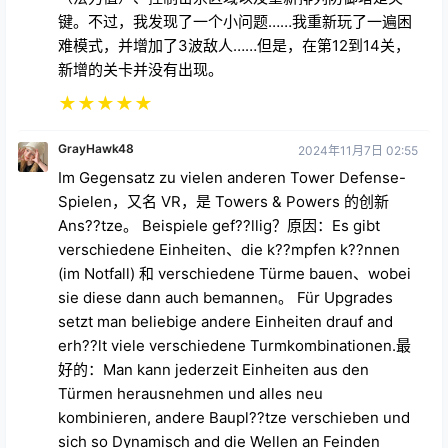
★
★
★
★
★
GrayHawk48
2024年11月7日 02:55
Im Gegensatz zu vielen anderen Tower Defense-
Spielen，又名 VR，是 Towers & Powers 的创新
Ans??tze。 Beispiele gef??llig？原因：Es gibt
verschiedene Einheiten、die k??mpfen k??nnen
(im Notfall) 和 verschiedene Türme bauen、wobei
sie diese dann auch bemannen。 Für Upgrades
setzt man beliebige andere Einheiten drauf and
erh??lt viele verschiedene Turmkombinationen.最
好的：Man kann jederzeit Einheiten aus den
Türmen herausnehmen und alles neu
kombinieren, andere Baupl??tze verschieben und
sich so Dynamisch and die Wellen an Feinden
anpassen. Dazu kann man Zaubern、Barrikaden
errichten und vieles mehr。我是钢铁卫士，绝对是
最好的塔防游戏。 5/5 - getbt dieser Perle eine