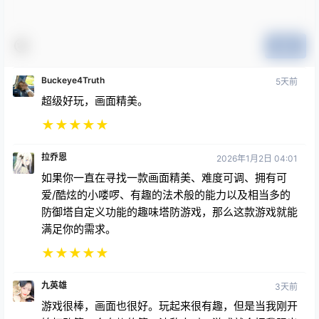
Buckeye4Truth
5天前
超级好玩，画面精美。
★
★
★
★
★
拉乔恩
2026年1月2日 04:01
如果你一直在寻找一款画面精美、难度可调、拥有可
爱/酷炫的小喽啰、有趣的法术般的能力以及相当多的
防御塔自定义功能的趣味塔防游戏，那么这款游戏就能
满足你的需求。
★
★
★
★
★
九英雄
3天前
游戏很棒，画面也很好。玩起来很有趣，但是当我刚开
始打败第二个岛屿的第一波敌人时，游戏就会把我踢出
去，每次都得重新开始😔
★
★
★
★
★