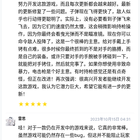
努力开发这款游戏，而且每次更新都会越来越好。最新
的更新修复了一些问题。子弹现在飞得更快了，敌人似
乎也行动得更聪明了。实际上，没有必要看到子弹飞来
飞去，因为它们的速度仍然太慢，这会稍微影响持枪操
作，因为你最终会看曳光弹而不是瞄准镜。现在你可以
命令敌人投降了，这是一个很棒的主意。给对手戴上手
铐有点难，很多时候你最终抓到的不是对手的胳膊，而
是自己的装备。或许只要对手的手腕被手铐碰到一下，
就能把对手铐住，然后就完事了。如果你想使用非致命
暴力，电击枪是个好主意。有时持枪感觉还是有点奇
怪，但正在改进！再次强调：很高兴开发者能继续开发
这款游戏，我认为它潜力巨大，希望它能有进一步的更
新！
★
★
★
★
★
雷思
2023年10月15日 04:31
哇！对于一款仍在开发中的游戏来说，它真的非常棒。
虽然游戏可能仍然存在一些bug，但这并不能阻止玩家