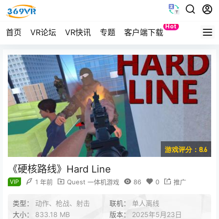
Hot
首页
VR论坛
VR快讯
专题
客户端下载
Quest
游戏评分：8.6
《硬核路线》Hard Line
VIP
1 年前
Quest 一体机游戏
86
0
推广
类型：
动作、枪战、射击
联机：
单人离线
大小：
833.18 MB
版本：
2025年5月23日