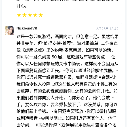
开心。
★
★
★
★
★
NickbondVR
2月26日 18:42
这是一款印度游戏，画面简洁，但创意十足。虽然结果
并非完美，但“值得支持-推荐”。游戏很简单……你有点
像《虎胆龙威》里的约翰·麦克莱恩，如果可以的话，
你可以一路杀到第 50 层... 这款游戏有哪些优点：-让
你可以从任何你想玩的关卡中畅玩，这样就不会因为从
下面重复玩而感到沮丧。-你可以通过经验解锁武器。-
你可以通过死亡解锁武器升级，如瞄准器或消音器-让
我们命令敌人投降...但这些敌人都有自己的个性...有的
会放弃，有的会犹豫或威胁你...还有的会向你开枪。如
果他们看到你向别人开枪，而你分心了，他们会放下
手，要么攻击你，要么乔装放下手...这没关系。你可以
给他们戴上手铐。 -有囚犯需要释放 -你可以拳打脚踢
或制造噪音 -尖叫以阻止...如果附近还有其他人，他们
会听到... -可以选择蹲下或伸展以用操纵杆查看各个地