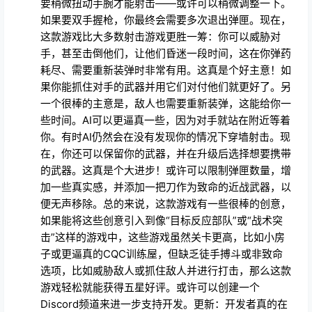
要稍微扭动手腕才能射击——或许可以稍微调整一下。
如果要双手握枪，你最终会需要多次退出弹匣。现在，
这款游戏比大多数射击游戏更胜一筹：你可以威胁对
手，甚至击倒他们，让他们昏迷一段时间，这在你弹药
耗尽、需要重新装弹时非常有用。这真是个好主意！如
果你能抓住对手的武器并用它们对付他们就更好了。另
一个很棒的主意是，敌人也需要重新装弹，这能给你一
些时间。AI可以更逼真一些，因为对手就站在附近等着
你。有时AI仍然会在没有发现你的情况下穿墙射击。现
在，你还可以保留你的武器，并在升级后选择想要携带
的武器。这真是个大进步！或许可以限制弹匣数量，增
加一些真实感，并添加一把刀作为致命的近战武器，以
便无声移除。总的来说，这款游戏有一些很棒的创意，
如果能将这些创意引入到像“目标反应部队”或“战术突
击”这样的游戏中，这些游戏虽然关卡更高，比如小房
子或更逼真的CQC训练屋，但缺乏徒手搏斗或非致命
选项，比如威胁敌人或抓住敌人并进行打击，那么这款
游戏轻松就能获得五星好评。或许可以创建一个
Discord频道来进一步支持开发。更新：开发者真的在