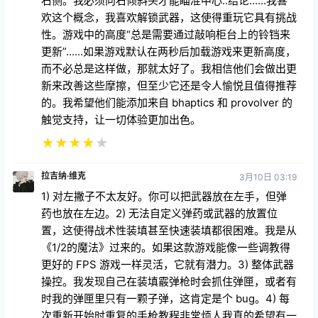
右侧。我必须向右倾斜头才能瞄准中心..结论......我喜
欢这个概念，我喜欢解锁武器，这使得重玩它具有挑战
性。游戏中的高度“总是需要通过敲响柜台上的铃铛来
更新”......如果游戏默认在两秒后加载游戏来更新高度，
而不必总是这样做，那就太好了。我相信他们会做出更
新来改善这些摩擦，但至少它还是令人愉悦且值得推荐
的。我希望他们能添加来自 bhaptics 和 provolver 的
触觉支持，让一切体验更加出色。
★
★
★
★
★
拉吉纳·维克
3月10日 03:19
1) 对左撇子不太友好。你可以把武器放在左手，但弹
药也放在左边。2) 无法自定义弹药或武器的放置位
置，这使得战术性装填甚至快速装填都很困难。我是从
《1/2的魔法》过来的。如果这款游戏能像一些调教得
更好的 FPS 游戏一样灵活，它就有潜力。3) 整体武器
操控。我发现自己在装填霰弹枪时会抓住弹匣，或者有
时我的弹匣里只有一颗子弹，这肯定是个 bug。4) 每
次重新开始时重复的手枪教程非常烦人我真的希望有一