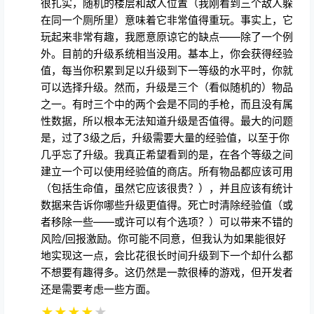
很扎实，随机的楼层和敌人位置（我刚看到三个敌人躲
在同一个厕所里）意味着它非常值得重玩。事实上，它
玩起来非常有趣，我愿意原谅它的缺点——除了一个例
外。目前的升级系统相当没用。基本上，你会获得经验
值，每当你积累到足以升级到下一等级的水平时，你就
可以选择升级。然而，升级是三个（看似随机的）物品
之一。有时三个中的两个会是不同的手枪，而且没有属
性数据，所以根本无法知道升级是否值得。最大的问题
是，过了3级之后，升级需要大量的经验值，以至于你
几乎忘了升级。我真正希望看到的是，在各个等级之间
建立一个可以使用经验值的商店。所有物品都应该可用
（包括生命值，虽然它应该很贵？），并且应该有统计
数据来告诉你哪些升级更值得。死亡时清除经验值（或
者移除一些——或许可以有个选项？）可以带来不错的
风险/回报激励。你可能不同意，但我认为如果能很好
地实现这一点，会比花很长时间升级到下一个却什么都
不想要有趣得多。这仍然是一款很棒的游戏，但开发者
还是需要考虑一些方面。
★
★
★
★
★