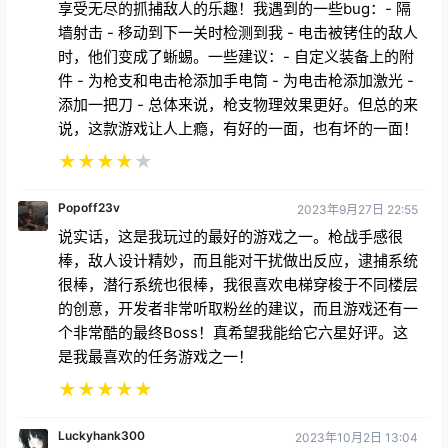
享受无尽的抓捕敌人的乐趣！我遇到的一些bug：- 隔
墙射击 - 移动到下一关时检测到我 - 电击被铐住的敌人
时，他们变成了蜥蜴。一些建议：- 自定义装备上的附
件 - 为枪支和电击枪添加手电筒 - 为电击枪添加激光 -
添加一把刀 - 总体来说，枪支物理效果更好。但总的来
说，这款游戏让人上瘾，有好的一面，也有坏的一面！
★
★
★
★
★
Popoff23v
2023年9月27日 22:55
说实话，这是我玩过的最好的游戏之一。枪战手感很
棒，敌人设计精妙，而且能对干扰做出反应，逮捕系统
很棒，潜行系统也很棒，我很喜欢电梯穿梭于不同楼层
的创意，开发者非常听取粉丝的建议，而且游戏还有一
个非常酷的最终Boss！真希望我能给它六星好评。这
是我最喜欢的任务游戏之一！
★
★
★
★
★
Luckyhank300
2023年10月2日 13:04