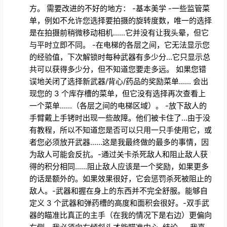
方。 需要改进的不好的地方： -基本美学 -一些监管菜
单，例如不允许您选择要拍摄的旋转度数，唯一的选择
是在拍摄前稍微移动相机......它并没有让我头晕，但它
与平时立即不同。 -在电梯的各层之间，它无法显示您
的经验值，下次解锁时每种武器有多少分...它只显示总
共可以获得多少分，但不知道您要走多远。 如果您错
误地关闭了选择新武器/背心/药品的奖励菜单...... 会出
现您的 3 个库存槽的菜单，但它没有选择再次查看上
一个菜单......（各层之间的电梯区域）。 -放下敌人的
手臂戴上手铐时出现一些故障。他们被卡住了...由于没
有教程，所以不知道您是否可以只用一只手使用它，或
者您必须放开武器......这是我最终做的最多的事情，因
为敌人可能会反抗。-通过关卡杀死敌人和阻止敌人获
得的积分相同......阻止敌人应该是一个奖励，如果更多
的话是额外的。如果效果很好，它会惩罚杀死被阻止的
敌人。-武器和握在身上的东西并不完全舒服。能够自
定义 3 个武器和弹药槽的高度和面积会很好。-双手武
器的瞄准比真正的主手（在我的情况下是右边）更偏向