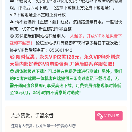
👻 下载说明：免费用户可以使用免费下载地址下载全站所有游
戏，评论后即可下载，（选择下载框上方免费下载地址），
VIP下载地址会不定时免费开放
⚠ 请不要选择【直链下载】线路，该线路流量有限，一般很快
用完，优先使用新直链跟千兆直链
😊 欢迎把我们网站推荐给别人，
人越多，开放VIP地址免费下
载频率越高！
论坛发帖提升等级即可获得更多每日下载次数！
终身VIP售后服务群：856861442
😍 限时优惠，永久VIP仅需128元，永久VIP额外赠送
大量内部好看的VR电影资源,开通后联系客服获取！
😍 想体验极速下载？可以筛选免费游戏进行测试！另外，我们
的PC客户端跟一体机客户端提供三条高速直链下载通道，无
需开通网盘会员即可享受高速下载。月费会员价格现临时降低
至18元/月，24小时内不满意随时退款！
点点赞赏，手留余香
给TA打赏
还没有人赞赏，快来当第一个赞赏的人吧！