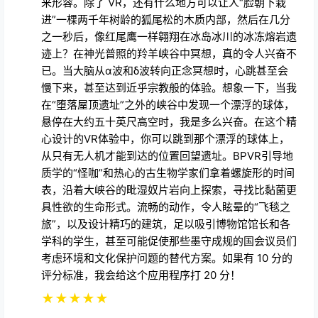
来形容。除了 VR，还有什么地方可以让人“脸朝下栽
进”一棵两千年树龄的狐尾松的木质内部，然后在几分
之一秒后，像红尾鹰一样翱翔在冰岛冰川的冰冻熔岩遗
迹上？在神光普照的羚羊峡谷中冥想，真的令人兴奋不
已。当大脑从α波和δ波转向正念冥想时，心跳甚至会
慢下来，甚至达到近乎宗教般的体验。想象一下，当我
在“堕落屋顶遗址”之外的峡谷中发现一个漂浮的球体，
悬停在大约五十英尺高空时，我是多么兴奋。在这个精
心设计的VR体验中，你可以跳到那个漂浮的球体上，
从只有无人机才能到达的位置回望遗址。BPVR引导地
质学的“怪咖”和热心的古生物学家们拿着螺旋形的时间
表，沿着大峡谷的毗湿奴片岩向上探索，寻找比黏菌更
具性欲的生命形式。流畅的动作，令人眩晕的“飞毯之
旅”，以及设计精巧的建筑，足以吸引博物馆馆长和各
学科的学生，甚至可能促使那些墨守成规的国会议员们
考虑环境和文化保护问题的替代方案。如果有 10 分的
评分标准，我会给这个应用程序打 20 分！
★
★
★
★
★