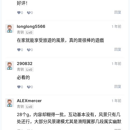
好评！
回复
0
0
longlong5566
1 年前
青铜
Lv0
在家就能享受旅遊的風景，真的是很棒的遊戲
回复
0
0
290832
1 年前
青铜
Lv0
必看的
回复
0
0
ALEXmercer
1 年前
青铜
Lv0
28个g，内容却糊得一批，互动基本没有，风景只有几
处还行，大部分风景建模尤其是滑翔翼那几段属实幽默