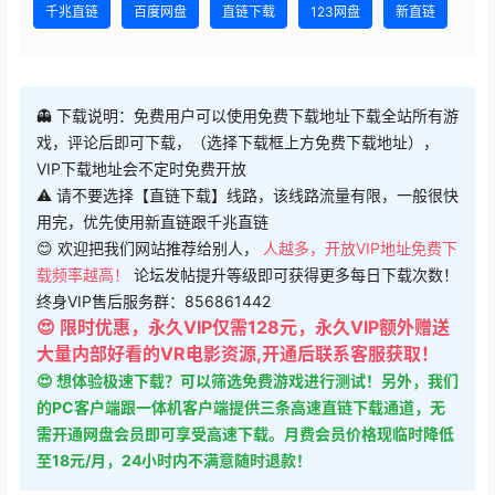
千兆直链
百度网盘
直链下载
123网盘
新直链
👻 下载说明：免费用户可以使用免费下载地址下载全站所有游
戏，评论后即可下载，（选择下载框上方免费下载地址），
VIP下载地址会不定时免费开放
⚠ 请不要选择【直链下载】线路，该线路流量有限，一般很快
用完，优先使用新直链跟千兆直链
😊 欢迎把我们网站推荐给别人，
人越多，开放VIP地址免费下
载频率越高！
论坛发帖提升等级即可获得更多每日下载次数！
终身VIP售后服务群：856861442
😍 限时优惠，永久VIP仅需128元，永久VIP额外赠送
大量内部好看的VR电影资源,开通后联系客服获取！
😍 想体验极速下载？可以筛选免费游戏进行测试！另外，我们
的PC客户端跟一体机客户端提供三条高速直链下载通道，无
需开通网盘会员即可享受高速下载。月费会员价格现临时降低
至18元/月，24小时内不满意随时退款！