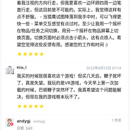
着我注视的方向行走，但我更喜欢一边环顾四周一边笔
直行走，但这目前是不可能的。实际上，我觉得这样有
点不舒服。 - 当猎鹰试图降落到我手中时，可以飞得更
快一些 - 菜单交互感觉有点过时。至少让我用一个摇杆
在物品/任务之间切换，用另一个摇杆在物品屏幕上切
换页面。切换页面时必须点击小箭头，这有点烦人。希
望您觉得这些反馈有用。感谢您的工作和时间 :)
★
★
★
★
★
Ktie_1
2022年6月13日 07:14
我买的时候就很喜欢这个游戏！但买几天后，鞭子就坏
了，真是失望。我玩的是VR游戏，今天早上第一次加
载的时候，巴顿鞭子突然坏了。我真希望这个问题能解
决，但现在我的游戏根本玩不了。
★
★
★
★
★
1 年前
andygj
andygj
白银
Lv1