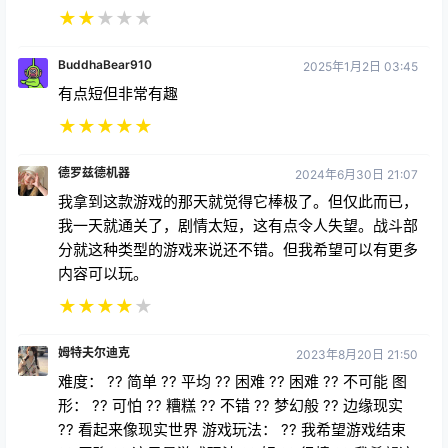
★
★
★
★
★
BuddhaBear910
2025年1月2日 03:45
有点短但非常有趣
★
★
★
★
★
德罗兹德机器
2024年6月30日 21:07
我拿到这款游戏的那天就觉得它棒极了。但仅此而已，
我一天就通关了，剧情太短，这有点令人失望。战斗部
分就这种类型的游戏来说还不错。但我希望可以有更多
内容可以玩。
★
★
★
★
★
姆特夫尔迪克
2023年8月20日 21:50
难度： ?? 简单 ?? 平均 ?? 困难 ?? 困难 ?? 不可能 图
形： ?? 可怕 ?? 糟糕 ?? 不错 ?? 梦幻般 ?? 边缘现实
?? 看起来像现实世界 游戏玩法： ?? 我希望游戏结束