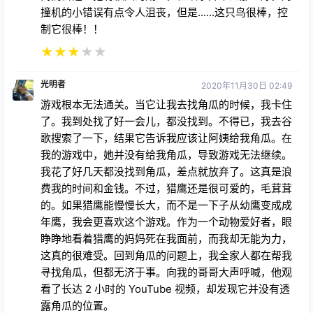
撞机的小错误有点令人沮丧，但是......这只鸟很棒，控
制它很棒！！
★
★
★
★
★
光明者
2020年11月30日 02:49
游戏根本无法通关。当它让我去找角瓜的时候，我卡住
了。我到处找了好一会儿，都没找到。不得已，我去谷
歌搜索了一下，结果它告诉我应该让阿姨给我角瓜。在
我的游戏中，她并没有给我角瓜，导致游戏无法继续。
我花了好几天都没找到角瓜，差点就放弃了。这真是浪
费我的时间和金钱。不过，猎鹰还是很可爱的，毛茸茸
的。如果猎鹰能慢慢长大，而不是一下子从幼鹰变成成
年鹰，我会更喜欢这个游戏。作为一个动物爱好者，眼
睁睁地看着猎鹰的妈妈死在我面前，而我却无能为力，
这真的很难受。回到角瓜的问题上，我全家人都在帮我
寻找角瓜，但都无济于事。向我的哥哥大声呼喊，他观
看了长达 2 小时的 YouTube 视频，却发现它并没有透
露角瓜的位置。