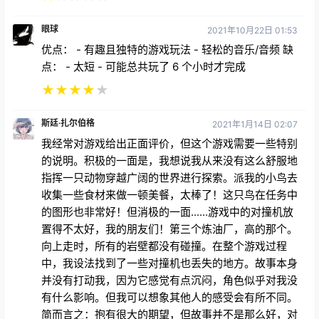
眼球
2021年10月22日 01:53
优点： - 有趣且独特的游戏玩法 - 轻松的音乐/音频 缺
点： - 太短 - 可能总共玩了 6 个小时才完成
★
★
★
★
★
斯廷·扎尔伯格
2021年1月14日 02:07
我经常对游戏给出正面评价，但这个游戏需要一些特别
的说明。积极的一面是，我想说我从来没有这么舒服地
指挥一只动物穿越广阔的世界进行探索。派我的小鸟去
收集一些食材来做一顿美餐，太棒了！这只鸟在任务中
的图形也非常好！但消极的一面......游戏中的对撞机放
置得不太好，我的朋友们！第三个炼油厂，高的那个。
向上走时，所有的岩壁都没有碰撞。在整个游戏过程
中，我设法找到了一些对撞机也丢失的地方。故事本身
并没有打动我，因为它感觉有点沉闷，角色似乎对我没
有什么影响。但我可以想象其他人的感受会有所不同。
简而言之：抱有很大的期望，但故事并不是那么好，对