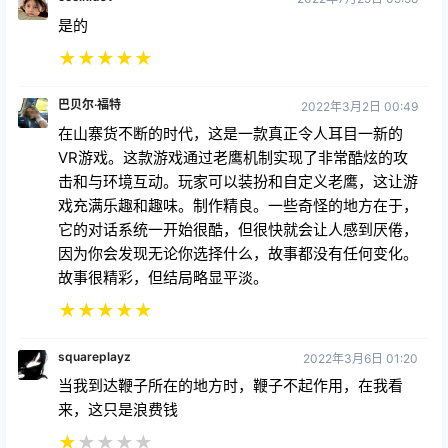
是的
★
★
★
★
★
巴贝尔·福特
2022年3月2日 00:49
在山寨货不断的时代，这是一款真正令人耳目一新的
VR游戏。这款游戏通过老鹰机制实现了非常酷炫的攻
击和与环境互动。玩家可以装扮和自定义老鹰，这让游
戏充满乐趣和趣味。制作精良。一些奇怪的地方在于，
它的对话系统一开始很酷，但很快就会让人感到厌倦，
因为你会发现无论你选择什么，故事都没有任何变化。
故事很精彩，但结局略显平淡。
★
★
★
★
★
squareplayz
2022年3月6日 01:20
当我到达鞭子所在的地方时，鞭子不起作用，在我看
来，这只是浪费钱
★
★
★
★
★