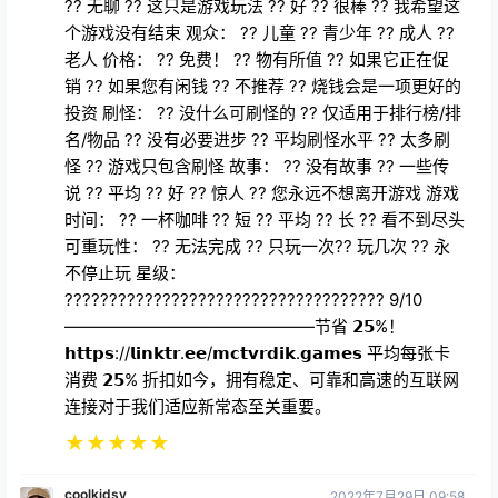
?? 无聊 ?? 这只是游戏玩法 ?? 好 ?? 很棒 ?? 我希望这
个游戏没有结束 观众： ?? 儿童 ?? 青少年 ?? 成人 ??
老人 价格： ?? 免费！ ?? 物有所值 ?? 如果它正在促
销 ?? 如果您有闲钱 ?? 不推荐 ?? 烧钱会是一项更好的
投资 刷怪： ?? 没什么可刷怪的 ?? 仅适用于排行榜/排
名/物品 ?? 没有必要进步 ?? 平均刷怪水平 ?? 太多刷
怪 ?? 游戏只包含刷怪 故事： ?? 没有故事 ?? 一些传
说 ?? 平均 ?? 好 ?? 惊人 ?? 您永远不想离开游戏 游戏
时间： ?? 一杯咖啡 ?? 短 ?? 平均 ?? 长 ?? 看不到尽头
可重玩性： ?? 无法完成 ?? 只玩一次?? 玩几次 ?? 永
不停止玩 星级：
???????????????????????????????????? 9/10
———————————————节省 𝟮𝟱%！
𝗵𝘁𝘁𝗽𝘀://𝗹𝗶𝗻𝗸𝘁𝗿.𝗲𝗲/𝗺𝗰𝘁𝘃𝗿𝗱𝗶𝗸.𝗴𝗮𝗺𝗲𝘀 平均每张卡
消费 𝟮𝟱% 折扣如今，拥有稳定、可靠和高速的互联网
连接对于我们适应新常态至关重要。
★
★
★
★
★
coolkidsv
2022年7月29日 09:58