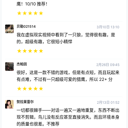
鹰！10/10 推荐！
★
★
★
★
★
贝勒021514
3月10日 13:10
我在虚拟现实视频中看到了一只狼，觉得很有趣，是
的，超级有趣，它很短小精悍
★
★
★
★
★
杰帕因
2月26日 09:45
很好，这是一款不错的游戏，但是有点短，而且玩起来
有点难，不过有一只超级可爱的猎鹰，所以 22+ 分
★
★
★
★
★
努拉莱雷尔
2月13日 01:52
一切都很棘手——对话一遍又一遍地重复，东西不断出
现不剪辑，鸟儿没有反应甚至直接消失。而且环境本身
的质量也很差。不推荐