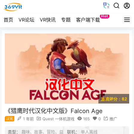
Hot
首页
VR论坛
VR快讯
专题
客户端下载
Quest
游戏评分：8.2
《猎鹰时代汉化中文版》Falcon Age
汉化
1 年前
Quest 一体机游戏
165
0
推广
类型：
趣味、故事、冒险、益
联机：
单人离线