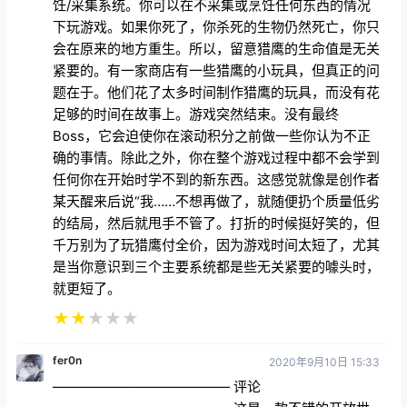
饪/采集系统。你可以在不采集或烹饪任何东西的情况
下玩游戏。如果你死了，你杀死的生物仍然死亡，你只
会在原来的地方重生。所以，留意猎鹰的生命值是无关
紧要的。有一家商店有一些猎鹰的小玩具，但真正的问
题在于。他们花了太多时间制作猎鹰的玩具，而没有花
足够的时间在故事上。游戏突然结束。没有最终
Boss，它会迫使你在滚动积分之前做一些你认为不正
确的事情。除此之外，你在整个游戏过程中都不会学到
任何你在开始时学不到的新东西。这感觉就像是创作者
某天醒来后说“我……不想再做了，就随便扔个质量低劣
的结局，然后就甩手不管了。打折的时候挺好笑的，但
千万别为了玩猎鹰付全价，因为游戏时间太短了，尤其
是当你意识到三个主要系统都是些无关紧要的噱头时，
就更短了。
★
★
★
★
★
fer0n
2020年9月10日 15:33
————————————— 评论