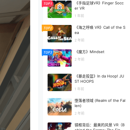
《手指足球VR》Finger Socc
TOP1
er VR
1 年前
《海之呼唤 VR》Call of the S
TOP2
ea
2 年前
《魔方》Mindset
TOP3
2 年前
《暴走投篮》In da Hoop! JU
ST HOOPS
1 年前
堕落者领域 (Realm of the Fal
len)
2 年前
镜框背后：最美的风景 VR（B