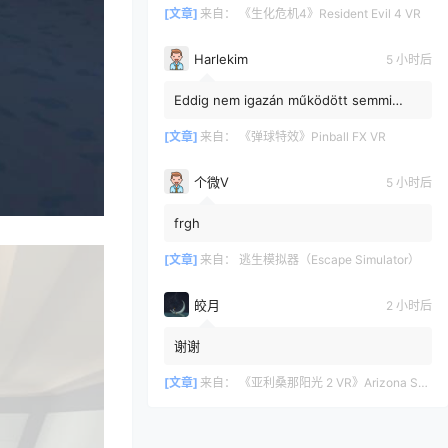
know about it?
[文章]
来自：
《生化危机4》Resident Evil 4 VR
Harlekim
5 小时后
Eddig nem igazán működött semmi
innen, csak nincs másik lehetőség!
[文章]
来自：
《弹球特效》Pinball FX VR
个微V
5 小时后
frgh
[文章]
来自：
逃生模拟器（Escape Simulator）
皎月
2 小时后
谢谢
[文章]
来自：
《亚利桑那阳光 2 VR》Arizona Sunshine? 2