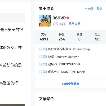
关于作者
关注
私信
369VR
铂金
Lv3
终身会员
国最不安全的银
文章
评论
关注
粉丝
4391
264
0
55
你的盟友，并
[文章]
监狱大佬 全城禁令（Crime Shop
Simulator: A Prison Boss Game）
[文章]
骨髓（Marrow Marrow）
[文章]
战壕VR（TRENCHES VR）
时帮助你的黑
[文章]
仅此一人（JUST ONE MAN）
察警卫的行
Ta的全部动态
文章聚合