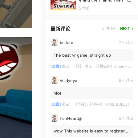
ehind the Frame: The Fines
t Scenery VR）
2 年前
最新评论
PREV
NEXT
beltaro
7 小时后
The best vr game. straight up
[文章]
来自：
《剑与魔法：游牧民族》Blade – Sorcery: Nomad
Voidyeye
5 小时后
nice
[文章]
来自：
《坚硬的子弹VR》HARD BULLET
IronHeart@
5 小时后
wow This website is easy to register
and download from; how come I didn't