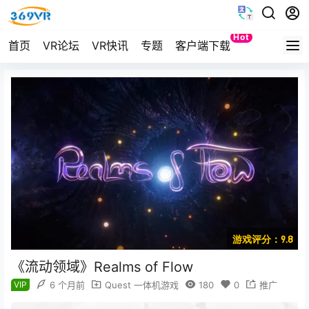
Hot
首页
VR论坛
VR快讯
专题
客户端下载
Quest
游戏评分：9.8
《流动领域》Realms of Flow
VIP
6 个月前
Quest 一体机游戏
180
0
推广