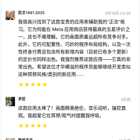
凯文1961.2025
6月16日 03:38
我很高兴找到了这款宝贵的应用来辅助我的“正念”练
习。它为何能在 Meta 应用商店获得最高的五星评价之
一，这也不难理解。它的画面质量远超所有竞争对手。
此外，它的可配置性、巧妙的程序布局结构，以及一次
性终身付费且包含所有新增内容（目前已有多个更新）
的定价也同样出色。我强烈推荐这款应用——它真的非
常出色。希望这位才华横溢的程序员能够继续开发类似
这种冥想风格/类别的新应用……
★
★
★
★
★
矛匠
9天前
这款应用太棒了！画面精美绝伦，音乐动听，操控直
观。我超爱它在冥想/观气时提醒我呼吸。
★
★
★
★
★