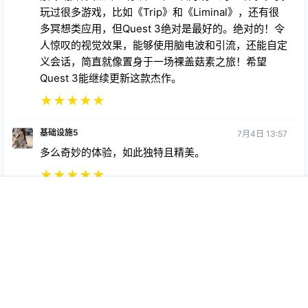
玩过很多游戏，比如《Trip》和《Liminal》，还有很
多冥想类应用，但Quest 3绝对是最好的。绝对的！令
人惊叹的视觉效果，能够使用脑电波和引流，还能自定
义会话，简直就像置身于一场裸盖菇素之旅！希望
Quest 3能继续更新这款杰作。
★
★
★
★
★
基础设施5
7月4日 13:57
多么奇妙的体验，如此独特且精美。
★
★
★
★
★
首页
专题
会员
搜索
菜单
我的
Copyright © 2026
369VR
查询 25 次，耗时 0.3605 秒