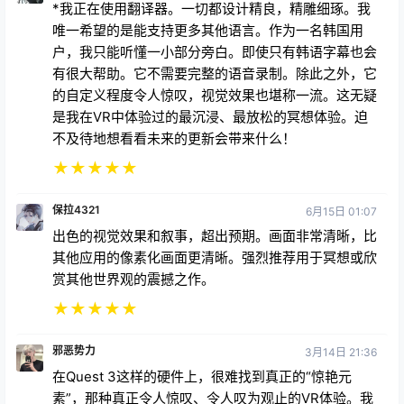
*我正在使用翻译器。一切都设计精良，精雕细琢。我
唯一希望的是能支持更多其他语言。作为一名韩国用
户，我只能听懂一小部分旁白。即使只有韩语字幕也会
有很大帮助。它不需要完整的语音录制。除此之外，它
的自定义程度令人惊叹，视觉效果也堪称一流。这无疑
是我在VR中体验过的最沉浸、最放松的冥想体验。迫
不及待地想看看未来的更新会带来什么！
★
★
★
★
★
保拉4321
6月15日 01:07
出色的视觉效果和叙事，超出预期。画面非常清晰，比
其他应用的像素化画面更清晰。强烈推荐用于冥想或欣
赏其他世界观的震撼之作。
★
★
★
★
★
邪恶势力
3月14日 21:36
在Quest 3这样的硬件上，很难找到真正的“惊艳元
素”，那种真正令人惊叹、令人叹为观止的VR体验。我