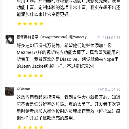
应用出现。控制器的呼吸感应功能让我感觉完美。设置
功能丰富，定制体验的选项非常丰富。我实在想不出还
能添加什么来让它变得更好。
★
★
★
★
★
德怀特·施鲁蒂（DwightShrutie）吃YoBooty
7月13日 05:31
好多迷幻沉浸式万花筒，希望他们能继续添加！像
Mezmer这样的视听响应功能太棒了，真希望我能用它
听音乐。我最喜欢的是Dissolve，感觉就像被Nope里
的Jean Jacket吃掉一样，不过挺好玩的！
★
★
★
★
★
GCisme
7月13日 01:56
这款应用看起来很漂亮，看到文件大小就很开心，知道
它不会是低分辨率的垃圾。真的太美了。开发者下次更
新时请考虑加入星体投射的灵魂出窍音效（拜托🙏）感
谢你们开发了这款漂亮的应用。
★
★
★
★
★