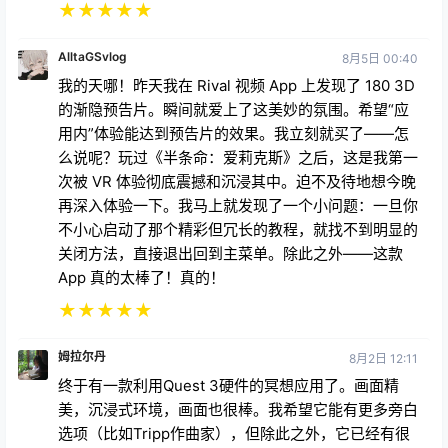
★
★
★
★
★
AlltaGSvlog
8月5日 00:40
我的天哪！昨天我在 Rival 视频 App 上发现了 180 3D
的渐隐预告片。瞬间就爱上了这美妙的氛围。希望“应
用内”体验能达到预告片的效果。我立刻就买了——怎
么说呢？玩过《半条命：爱莉克斯》之后，这是我第一
次被 VR 体验彻底震撼和沉浸其中。迫不及待地想今晚
再深入体验一下。我马上就发现了一个小问题：一旦你
不小心启动了那个精彩但冗长的教程，就找不到明显的
关闭方法，直接退出回到主菜单。除此之外——这款
App 真的太棒了！真的！
★
★
★
★
★
姆拉尔丹
8月2日 12:11
终于有一款利用Quest 3硬件的冥想应用了。画面精
美，沉浸式环境，画面也很棒。我希望它能有更多旁白
选项（比如Tripp作曲家），但除此之外，它已经有很