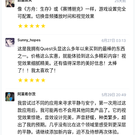
数据丢失
25天前
像《方舟：生存》或《赛博朋克》一样，游戏设置完全
可配置。切换音频播放时间和视觉效果
★
★
★
★
★
Sunny_hopes
6月27日 03:13
这是我拥有Quest头显这么多年以来买到的最棒的东西
之一。价格这么实惠，就能体验到这么多精彩内容！视
觉效果细腻精美。还有值得深思的美好信息！太棒
了！！我太喜欢了！
★
★
★
★
★
阿莱希尔茨
5月29日 20:49
我尝试过不同的应用来寻求平静与安宁，第一次用过这
款应用后，我可能再也不会用其他同类产品了。它的视
觉效果惊艳，音效设计完美，声音舒缓，种类繁多，超
出了我的预期。几乎没有比在这个领域里感受到更深层
的平静。请继续添加新内容，迫不及待想再次体验。