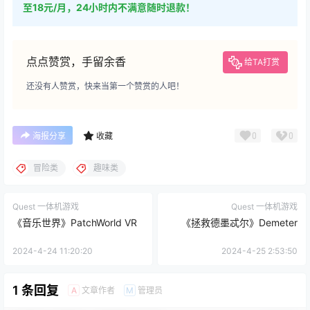
至18元/月，24小时内不满意随时退款！
点点赞赏，手留余香
给TA打赏
还没有人赞赏，快来当第一个赞赏的人吧！
0
0
海报分享
收藏
冒险类
趣味类
Quest 一体机游戏
Quest 一体机游戏
《音乐世界》PatchWorld VR
《拯救德墨忒尔》Demeter
2024-4-24 11:20:20
2024-4-25 2:53:50
1 条回复
文章作者
管理员
A
M