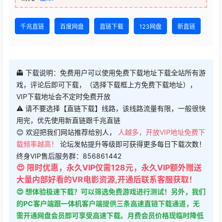
千兆直链
百度网盘
直链下载
123网盘
新直链
👻 下载说明：免费用户可以使用免费下载地址下载全站所有游
戏，评论后即可下载，（选择下载框上方免费下载地址），
VIP下载地址会不定时免费开放
⚠ 请不要选择【直链下载】线路，该线路流量有限，一般很快
用完，优先使用新直链跟千兆直链
😊 欢迎把我们网站推荐给别人，
人越多，开放VIP地址免费下
载频率越高！
论坛发帖提升等级即可获得更多每日下载次数！
终身VIP售后服务群：856861442
😍 限时优惠，永久VIP仅需128元，永久VIP额外赠送
大量内部好看的VR电影资源,开通后联系客服获取！
😍 想体验极速下载？可以筛选免费游戏进行测试！另外，我们
的PC客户端跟一体机客户端提供三条高速直链下载通道，无
需开通网盘会员即可享受高速下载。月费会员价格现临时降低