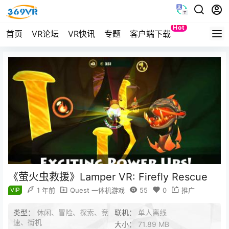
Hot
首页
VR论坛
VR快讯
专题
客户端下载
Quest
《萤火虫救援》Lamper VR: Firefly Rescue
VIP
1 年前
Quest 一体机游戏
55
0
推广
类型：
休闲、冒险、探索、竞
联机：
单人离线
速、街机
大小：
71.89 MB