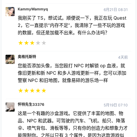
KammyWammyq
6月21日 08:31
我刚买了 TS，想试试。顺便说一下，我正在玩 Quest
2，它一直提示“内存不足”，我清除了一些不玩的游戏
的数据，但还是加载不出来。有什么办法吗？
★
★
★
★
★
奥格托斯特
4天前
您能否添加头像，当您殴打 NPC 时解锁 op 血液，就
像旧更新和新 NPC 和多人游戏更新一样，您可以添加
警察 NPC 和旧地图，就像易碎的游乐场一样
★
★
★
★
★
怀特先生33376
5月19日 07:10
这是一个有趣的沙盒游戏。它提供了丰富的地图、物
品、NPC 和武器。可驾驶的汽车、飞机、船只、降落
伞、喷气背包、滑板等等，只有你的创造力和想象力才
能限制你。之所以只有 3 个属性，是因为这款游戏似