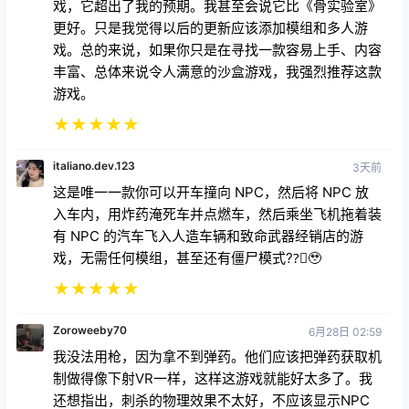
戏，它超出了我的预期。我甚至会说它比《骨实验室》
更好。只是我觉得以后的更新应该添加模组和多人游
戏。总的来说，如果你只是在寻找一款容易上手、内容
丰富、总体来说令人满意的沙盒游戏，我强烈推荐这款
游戏。
★
★
★
★
★
italiano.dev.123
3天前
这是唯一一款你可以开车撞向 NPC，然后将 NPC 放
入车内，用炸药淹死车并点燃车，然后乘坐飞机拖着装
有 NPC 的汽车飞入人造车辆和致命武器经销店的游
戏，无需任何模组，甚至还有僵尸模式??🏻🥹
★
★
★
★
★
Zoroweeby70
6月28日 02:59
我没法用枪，因为拿不到弹药。他们应该把弹药获取机
制做得像下射VR一样，这样这游戏就能好太多了。我
还想指出，刺杀的物理效果不太好，不应该显示NPC