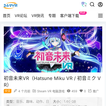
Hot
首页
VR论坛
VR快讯
专题
客户端下载
Quest
初音未来VR（Hatsune Miku VR / 初音ミク V
R）
中文
4 个月前
Steam VR 电脑游戏
459
0
推广
类型：
音乐、趣味、动作、日
大小：
1.60 GB
漫