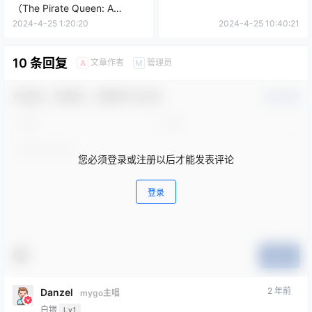
（The Pirate Queen: A
Forgotten Legend）
2024-4-25 1:20:20
2024-4-25 10:40:21
10 条回复
文章作者
管理员
A
M
欢迎您，新朋友，感谢参与互动！
确认修改
您必须登录或注册以后才能发表评论
登录
提交
2 年前
Danzel
mygo主唱
白银
Lv1