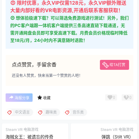
😍 限时优惠，永久VIP仅需128元，永久VIP额外赠送
大量内部好看的VR电影资源,开通后联系客服获取！
😍 想体验极速下载？可以筛选免费游戏进行测试！另外，我们
的PC客户端跟一体机客户端提供三条高速直链下载通道，无
需开通网盘会员即可享受高速下载。月费会员价格现临时降低
至18元/月，24小时内不满意随时退款！
点点赞赏，手留余香
给TA打赏
还没有人赞赏，快来当第一个赞赏的人吧！
0
0
海报分享
收藏
中文语言
趣味类
音乐类
Steam VR 电脑游戏
Steam VR 电脑游戏
海贼女王：被遗忘的传奇
弹跳（Stilt VR）