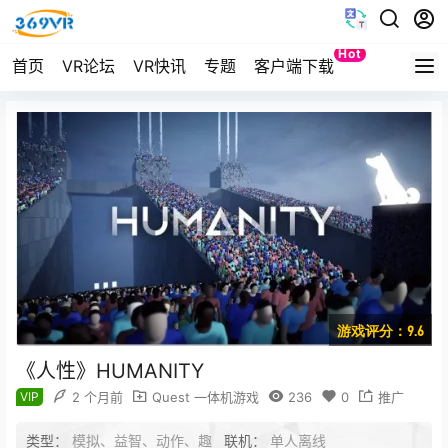
Hot
首页
VR论坛
VR快讯
专题
客户端下载
Quest
游戏评分：9.6
《人性》HUMANITY
VIP
2 个月前
Quest 一体机游戏
236
0
推广
类型：
模拟、益智、动作、趣
联机：
单人离线