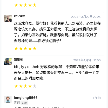
★
★
★
★
★
R2-3PO
2024年3月22日 22:24
这游戏真酷。做得好！我看着别人玩到崩溃，心里却在
琢磨该怎么办，感觉压力很大，不过这游戏真的太棒
了。如果你喜欢解谜，我推荐你玩。虽然很快就难了，
但最棒的是……你必须动脑子！
★
★
★
★
★
甜甜圈
2024年4月5日 11:50
bit , ly / ohtheh 好放松的乐趣！不知道VR能给体验带
来多大提升，希望摄像头能拉近一点，MR也算一个显
而易见的附加功能。
★
★
★
★
★
longlong5566
1 年前
青铜
Lv0