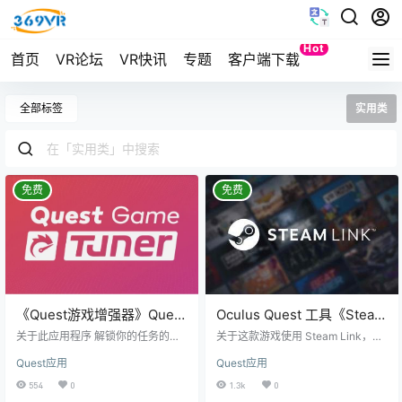
Hot
首页
VR论坛
VR快讯
专题
客户端下载
Quest
全部标签
实用类
免费
免费
《Quest游戏增强器》Quest
Oculus Quest 工具《Steam
Game Tuner
无线串流》Steam Link
关于此应用程序 解锁你的任务的全
关于这款游戏使用 Steam Link，您
部力量。 Quest Game Tuner通过自
可以将 Steam 游戏直接从计算机无
Quest应用
Quest应用
动调整隐藏的系统参数来提高分辨
线传输到 Meta Quest 一体机。借助
率、帧速率等，改善您的独立 VR 体
计算机的强大性能，您能够以高质
554
0
1.3k
0
验 – 适用于您的所有 VR 应用和游
量和直观的方式畅玩喜爱的游戏，