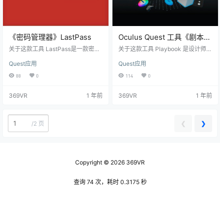
《密码管理器》LastPass
Oculus Quest 工具《剧本》
Playbook
关于这款工具 LastPass是一款密码
关于这款工具 Playbook 是设计师的
管理器，它可以将您的密码和个人
XR 工具。 通过一流的交互原型设
Quest应用
Quest应用
信息保护在加密的保险库中。 使用L
计、可扩展的设计系统、无代码导
astPass，您再也不用担心忘记密码
出以及与生产管道的集成，为增强
88
0
114
0
了。只需记住您的LastPass主密
现实和虚拟现实打造下一代体验。
码，它会安全地保存和保护您的其
使用 Playbook 在 XR 中从零到一。
369VR
1 年前
369VR
1 年前
他密码。 通过自动设备同步功能，
预览视频
您在一个设备上保存的任何内容都
可以立即在其他设备上使用。 您可
以安全地访问保存在LastPass中的
❮
❯
/
2 页
密码、信用卡号码以及其他敏感信
息，同时它还会保护您在加密的保…
Copyright © 2026
369VR
查询 74 次，耗时 0.3175 秒