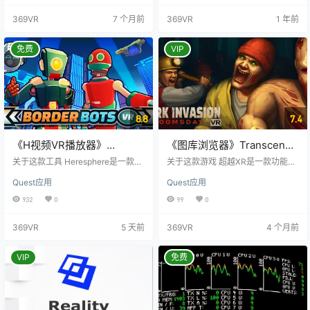
(MR)体验。它支持2D、3D、180
游戏（目前为Quest 2和Quest 1优
369VR
7 个月前
369VR
1 年前
度、360度等多种视频格式，并能播
化了230个），您还可以通过修改刷
放高达8K分辨率的视频，为您提供
新率、纹理大小、CPU和GPU功率
极致的视觉享受。此外，您还可以
级别以及固定中心凹度等参数，通
免费
VIP
方便地在同一局域网内共享计算机
过用户友好的界面创建自己的配置
上的媒体文件到您的VR设备上。目
文件。 所有配置文件都经过测试，
前，SuperScreen支持播放所有主…
…
8.8
7.4
《H视频VR播放器》
《图库浏览器》Transcend
HereSphere VR Video
XR
关于这款工具 Heresphere是一款先
关于这款游戏 超越XR是一款功能齐
Player
进的VR视频播放器，可提高立体VR
全的增强现实互联网浏览器，可将
Quest应用
Quest应用
视频的沉浸感和清晰度。 自动对焦
内容直接从超越XR浏览器拉到Meta
算法使用实时深度估计来调整投
verse。 我们看到了一个未来，屏幕
932
0
99
0
影，以提高立体图像的清晰度和比
从无到有，神奇地飞过我们想的地
例感。当从左向右看、倾斜头部或
方，我们可以用与现实世界不同的
369VR
5 天前
369VR
4 个月前
物体离摄像机太近时，是否注意到
虚拟物体填充房间，单个空间提供
双重视觉？自动对焦可以帮助解决
无限的可能。 完全在Quest上运行-
这个问题！ Heresphere的完整投影
无需PC。 从任何网站提取图像并将
VIP
免费
系统允许精确投影等角度视频、鱼
其放置在真实的物理世界中。 拍摄
眼、立方体映射和等角度立方体映
云的照片。 创建情绪板。 用从地板
射。它通过数十个镜头预设消除了
到天花板的海报和贴纸覆盖你的房
镜头失真，并…
间。…