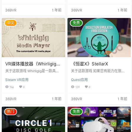
流和其他优化功能，为用户打造舒
您喜爱的小说、漫画书或漫画，并
适畅快的虚拟现实体验。只需进入
按照自己的喜好，自由地抓取、操
369VR
1 年前
369VR
1 年前
应用，进行简单设置，即可享受电
作和翻阅数字副本。 无论是在虚拟
影观赏的乐趣。 Pigasus VR提供了
现实（VR）环境中沉浸式地阅读，
多种功能，包括： - 播放各种媒体
还是通过直通功能保持对周围环境
中文
免费
类型，包括视频、音频和图像，同
的感知，Livro都能提供最佳体验。
时支持卡通播放器。 - 支持网络共
而通过与Google Drive的集成，您
享媒体流，包括UPnP/DL…
能更加方便地加载您的文件。 …
VR媒体播放器（Whirligig
《恒星X》StellarX
VR Media Player）
关于这款游戏 Whirligig是一款具备
关于这款游戏 如果您有能力在旅途
强大功能的VR媒体播放器，可让用
中创造沉浸式的体验，您将能够为
Steam VR应用
Quest应用
户播放和观看视频文件和图像，提
任何人、任何地方构建协作空间、
供无与伦比的体验。 主要特点如
远程教室或培训场景。StellarX是一
746
0
139
0
下： 1. 视频局域网功能：Whirligig
个无代码平台，它允许任何人创建
内置了libVLC，这是一个功能强大
交互式的环境。您可以在各种设备
369VR
1 年前
369VR
1 年前
的编解码器库，具备广泛的内置视
间进行实时多用户协作，包括任何P
频解码器和流媒体选项。该库常用
C VR耳机、台式机和Meta Quest独
于流行的视频播放器VLC，相较于M
立耳机。 您可以访问提供的各种资
热门
免费
edia Foundation，它提供了更多的
源，也可以导入自己的资源，并建
视频播放选项，无需安装额外的解
立与他人一起探索的协作空间。通
码器插件。 2…
过独特的空间画布，您可以创建动
态场景，该…