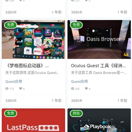
250
0
237
0
Rift 的性能要求。 使用三个 VR 性能
来源的所有内容，所有内容都是英
测试评测您的电脑，无需头盔。 详
文名称，因此过滤这些游戏是不好
369VR
1 年前
369VR
1 年前
细的结果和硬件监控图表 在 VR 或
的，因此您可以安装此图标启动器
显示器上，使用体验模式探索每个
以显示未知来源游戏图标，并支持
场景。 先试后买 VR 游戏的性能要
直接单击开始，安装后在第一个未
免费
免费
求远高于典型的电脑游戏。所以，
知来源，只需打开即可。 特色： 所
在您购买 HTC Vive 或 Oc…
有应用集中在一个地方 PICO操作系
统设计 侧载工具（PicoZen…
4.6
《梦格图标启动器》
Oculus Quest 工具《绿洲浏
DreamGrid
览器》Oasis Browser
关于这款游戏 这是Oculus Quest的
关于这款工具 Oasis Browser是一款
多功能游戏图标启动器，支持官方
创造理想虚拟家庭的应用程序，它
Quest应用
Quest应用
商店、SideQuest应用程序和游戏。
允许您在虚拟空间中放置浏览器，
多功能VR破解游戏安装后显示未知
以获得卓越的浏览体验。您可以通
113
0
202
0
来源的所有内容，所有内容都是英
过它创建各种用途的理想虚拟家
文名称，因此过滤这些游戏是不好
庭，例如： - 放松空间：选择您最
369VR
1 年前
369VR
1 年前
的，因此您可以安装此图标启动器
喜欢的环境，享受丰富的放松体
以显示未知来源游戏图标，并支持
验。 - 工作或学习效率：通过放置
直接单击开始，安装后在第一个未
多个浏览器，您可以在类似多显示
免费
预告
知来源，只需打开即可。 特色： Dr
器的环境中高效地工作或学习。 -
eamGrid 是原始PiLauncher的增强
内容欣赏：在您的虚拟家庭中设置
版，提供以下改进：…
自己的影院，大屏幕观看电影，玩
网页游戏，获得最…