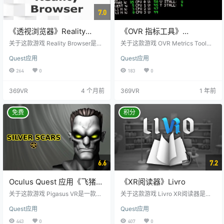
7.0
《透视浏览器》Reality
《OVR 指标工具》
Browser
OVRMetricsTool
关于这款游戏 Reality Browser是一
关于这款游戏 OVR Metrics Tool是
款功能齐全的增强现实互联网浏览
一款针对在Android设备上运行的Oc
Quest应用
Quest应用
器。 它可以在稀薄的空气中创建浏
ulus应用程序的性能指标工具。它能
览器实例，并将其放置在房间的任
提供诸如帧率、热量、GPU和CPU
264
0
183
0
何位置，与互联网上的一切进行互
节流值，以及每秒撕裂和过时帧数
动。 任何时候、任何地点，您都可
的性能指标。此外，OVR Metrics T
369VR
4 个月前
369VR
1 年前
以使用Reality Browser，它完全在
ool还提供了远程设备管理功能。 O
Quest上运行，无需PC。 您可以将
VR Metrics Tool有两种主要模式可
YouTube放在墙上，根据电影屏幕
供选择。在报告模式下，该工具会
免费
积分
的大小调整其大小。 您还可以将您
在VR会话结束后展示有关性能的报
的Twitter消息放在桌面上。 在天花
告数据。这些报告数据可以…
板上观…
6.6
7.2
Oculus Quest 应用《飞猪播
《XR阅读器》Livro
放器》Pigasus VR Media
关于这款游戏 Pigasus VR是一款功
关于这款游戏 Livro XR阅读器是一
Player
能强大、提供优化体验的虚拟现实
款创新的应用程序，通过数字媒体
Quest应用
Quest应用
应用。它支持2D、3D、360度和18
将与书籍互动的真实体验带入现实
0度环绕视频、图像播放，以及音频
生活。 借助Livro，您可以轻松导入
443
0
407
0