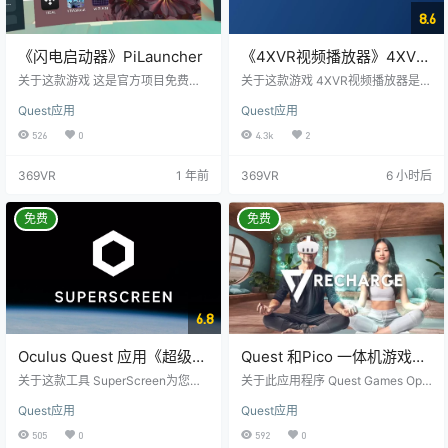
8.6
《闪电启动器》PiLauncher
《4XVR视频播放器》4XVR
Video Player
关于这款游戏 这是官方项目免费下
关于这款游戏 4XVR视频播放器是一
载地址，如果无法打开就需要科学
款本地VR视频播放器，旨在为观影
Quest应用
Quest应用
网络：https://github.com/threetha
3D电影和VR视频提供4倍清晰度的
n/LightningLauncher/releases/ta
体验。它是目前唯一支持MVC 3D
526
0
4.3k
2
g/2.1.1 如果您无法从官方项目中下
解码的VR视频播放器。 该视频播放
载，您可以尝试下载下方提供的综
器具有以下特色功能： 独家视频显
369VR
1 年前
369VR
6 小时后
合版本进行安装。 LightningLaunc
示技术：观影电影和VR视频时，您
her是专为Oculus Quest设计的启动
将享受到4倍清晰度的画质。 唯一支
器，支持官方和第三方应用程序和
持MVC 3D解码的VR视频播放器：
免费
免费
游戏。 它的构建侧重于速…
它能够流畅播放支持MVC 3D解码
的文件格式，如ISO、SSIF、mkv、
m2ts、ts、mts…
6.8
Oculus Quest 应用《超级屏
Quest 和Pico 一体机游戏优
幕》SuperScreen
化器《Quest Games
关于这款工具 SuperScreen为您提
关于此应用程序 Quest Games Opti
供独特而沉浸式的观影体验。它利
Optimizer》
mizer是一个安装在Quest All-in-On
Quest应用
Quest应用
用虚拟现实技术在VR环境中创建电
e上的游戏优化程序，允许直接启用
影院和教室等虚拟场景，为用户带
超级采样，以建议更清晰的游戏质
505
0
592
0
来融合现实和虚拟世界的混合现实
量性能。 有了230多个已经优化的