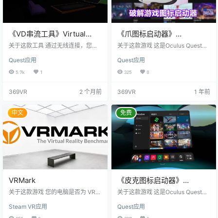
《VD串流工具》Virtual
《爪图标启动器》
Desktop 破解版
PiLauncher
关于这款工具 通过无线连接，您可
关于这款游戏 这是Oculus Quest的
以在您的计算机上观看电影、浏览
多功能游戏图标启动器，支持官方
Quest应用
Quest应用
网页，或者在巨大的虚拟屏幕上玩
商店、SideQuest应用程序和游戏。
游戏，甚至流式传输PCVR游戏。我
很多VR破解游戏安装后显示未知来
5.7k
1
325
0
们的虚拟桌面应用程序经过高度优
源的所有内容，所有内容都是英文
化，专门用来提供低延迟、高质量
名称，因此过滤这些游戏是不好
369VR
2 个月前
369VR
1 年前
的流媒体体验。 该应用程序支持最
的，因此您可以安装此图标启动器
多连接4台计算机，并且能够在几秒
以显示未知来源游戏图标，并支持
钟内轻松切换它们之间的连接。视
直接单击开始，安装后在第一个未
中文
免费
频选项卡允许您直接从计算机上下
知来源，只需打开即可。 特色： 排
载或流式传输常规/180/360度视
序选项（按名称、最近发布、安装
频。我们的应用程序支持大多数运
日期） 自定义修改游戏名称 改进图
行Windows 10或…
标加载…
VRMark
《皮克图标启动器》
PiLauncher
关于这款游戏 您的电脑是否为 VR
关于这款游戏 这是Oculus Quest的
作好准备了？请使用 VRMark 虚拟
多功能游戏图标启动器，支持官方
Steam VR应用
Quest应用
实境基准评测了解详情。 看看您的
商店、SideQuest应用程序和游戏。
电脑是否满足 HTC Vive 和 Oculus
多功能VR破解游戏安装后显示未知