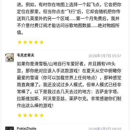
进。例如，有时你在地图上选择一个起飞点，它会把你
定位在那里，但当你点击“飞行”后，它却会随机把你传
送到几英里外的另一个区域……第一个月免费后，我并
不介意付费订阅才能访问谷歌地图数据……绝对物超所
值。
★
★
★
★
★
韦克史蒂夫
2026年1月7日 05:57
如果你是滑雪板/山地自行车爱好者，并且拥有VR头
显，那你绝对应该入手这款游戏！在夏天从空中俯瞰你
最爱的雪道（你可以加载世界上任何地点），那种感觉
简直爽爆了。我还没试过多人模式，但单人模式已经非
常棒了。以下是我过去几天去过的地方：吉萨金字塔、
拉斯维加斯、阿沃里亚兹、莱萨尔克。非常感谢你们制
作出这么棒的游戏！
★
★
★
★
★
PokieZholie
2026年1月5日 08:55