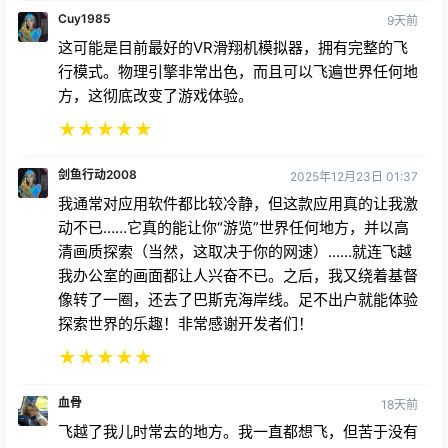
Cuy1985
9天前
这可能是目前最好的VR滑翔机模拟器，拥有完整的飞
行模式。物理引擎非常出色，而且可以飞遍世界任何地
方，这彻底改变了游戏体验。
★
★
★
★
★
剑鱼行动2008
2025年12月23日 01:37
我通常对应用软件都比较冷静，但这款应用真的让我激
动不已……它真的能让你“游览”世界任何地方，并以高
清画质探索（当然，这取决于你的网速）……就连飞越
我办公室的画面都让人兴奋不已。之后，我又绕着基督
像转了一圈，还去了巴斯克海岸线。足不出户就能体验
探索世界的乐趣！非常感谢开发者们！
★
★
★
★
★
血骨
18天前
飞越了我儿时常去的地方。我一直都想飞，但苦于没有