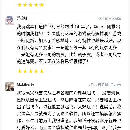
★
★
★
★
★
乔拉明
2月10日22:50
我玩跳伞和速降飞行已经超过 14 年了，Quest 刚推出
的时候我就想，如果能有这样的游戏该有多棒啊！游戏
不断更新，加入了谷歌地球，飞行特性也越来越好，现
在我只有两个要求：一是能在线一起飞行的玩家更多，
二是能有更多不同的机翼，比如胡子翼，或者不同尺寸
的速降翼。不过现在这样已经很棒了！
★
★
★
★
★
MzLiberty
2月12日凌晨1点20分
我很高兴能尝试从世界各地的滑翔伞起飞……没想到竟
然能从自家上空起飞，然后降落在前院！只要地图上标
出了起飞点，你就能立刻起飞。太好玩了！说实话，我
买这套头显就是为了玩这个软件，所以还在摸索怎么操
作，不过目前为止我很满意。我知道开发者本身就是飞
行爱好者，而且这个模拟软件也是基于实际飞行经验开