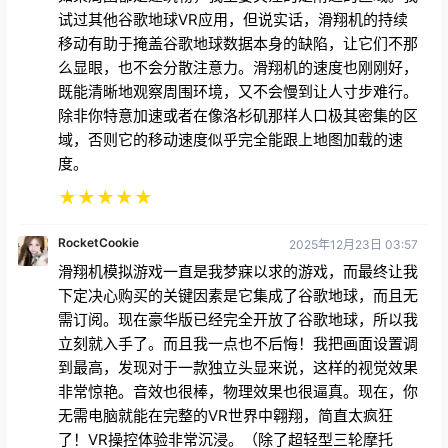
试过其他谷歌地球VR应用，但说实话，滑翔机的持续
移动有助于掩盖谷歌地球数据本身的缺陷，让它们不那
么显眼，也不会分散注意力。滑翔机的速度也刚刚好，
既能清晰地观察周围环境，又不会慢到让人寸步难行。
除非你特意加速或者在像洛杉矶那样人口极其密集的区
域，否则它的移动速度似乎完全能跟上地图加载的速
度。
★
★
★
★
★
RocketCookie
2025年12月23日 03:57
滑翔机模拟游戏一直是我梦寐以求的游戏，而最终让我
下定决心购买的关键因素是它集成了谷歌地球，而且无
需订阅。现在豪华版已经完全开放了谷歌地球，所以我
立刻就入手了。而且我一点也不后悔！我把画面设置调
到最高，发现对于一款独立头显来说，这样的视觉效果
非常惊艳。音效也很棒，物理效果也很逼真。现在，你
无需电脑就能在完整的VR世界中翱翔，简直太疯狂
了！VR操控体验非常沉浸。（除了超轻型三轮摩托