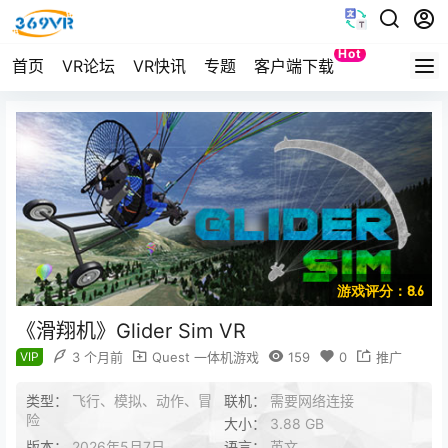
Hot
首页
VR论坛
VR快讯
专题
客户端下载
Quest
游戏评分：8.6
《滑翔机》Glider Sim VR
VIP
3 个月前
Quest 一体机游戏
159
0
推广
类型：
飞行、模拟、动作、冒
联机：
需要网络连接
险
大小：
3.88 GB
版本：
2026年5月7日
语言：
英文