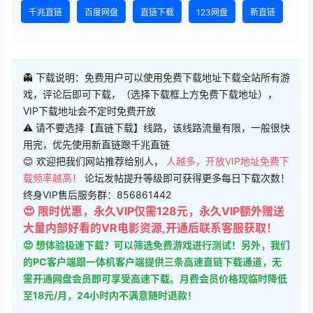
千兆直链
百度网盘
直链下载
123网盘
新直链
👻 下载说明：免费用户可以使用免费下载地址下载全站所有游
戏，评论后即可下载，（选择下载框上方免费下载地址），
VIP下载地址会不定时免费开放
⚠ 请不要选择【直链下载】线路，该线路流量有限，一般很快
用完，优先使用新直链跟千兆直链
😊 欢迎把我们网站推荐给别人，
人越多，开放VIP地址免费下
载频率越高！
论坛发帖提升等级即可获得更多每日下载次数！
终身VIP售后服务群：856861442
😍 限时优惠，永久VIP仅需128元，永久VIP额外赠送
大量内部好看的VR电影资源,开通后联系客服获取！
😍 想体验极速下载？可以筛选免费游戏进行测试！另外，我们
的PC客户端跟一体机客户端提供三条高速直链下载通道，无
需开通网盘会员即可享受高速下载。月费会员价格现临时降低
至18元/月，24小时内不满意随时退款！