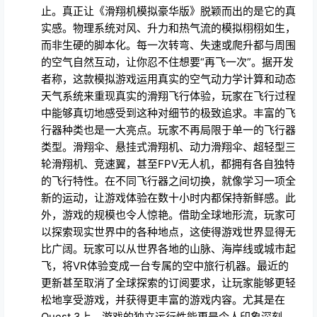
止。真正让《滑翔机模拟豪华版》脱颖而出的是它的真
实感。物理系统对风、升力和热气流的模拟栩栩如生，
而非生硬的脚本化。每一次转弯、失速或爬升都与周围
的空气自然互动，让你忍不住想要“再飞一次”。据开发
者称，这款模拟游戏运用真实的空气动力学计算和动态
天气系统来重现真实的滑翔飞行体验，玩家在飞行过程
中能够真切地感受到这种对细节的极致追求。丰富的飞
行器种类也是一大亮点。玩家不再局限于单一的飞行器
类型。滑翔伞、悬挂式滑翔机、动力滑翔伞、超轻型三
轮滑翔机、竞速翼，甚至FPV无人机，都拥有各自独特
的飞行特性。在不同飞行器之间切换，就像学习一项全
新的运动，让游戏体验在数十小时内都保持新鲜感。此
外，游戏的规模也令人惊艳。借助全球地形流，玩家可
以探索现实世界中的各种地点，这使得游戏世界显得无
比广阔。玩家可以从世界各地的山脉、海岸线或城市起
飞，将VR体验变成一台专属的空中旅行机器。最近的
更新甚至取消了全球探索的订阅要求，让玩家能够更轻
松地享受游戏，并获得更丰富的游戏内容。尤其是在
Quest 3上，游戏的独立运行性能更是令人印象深刻。