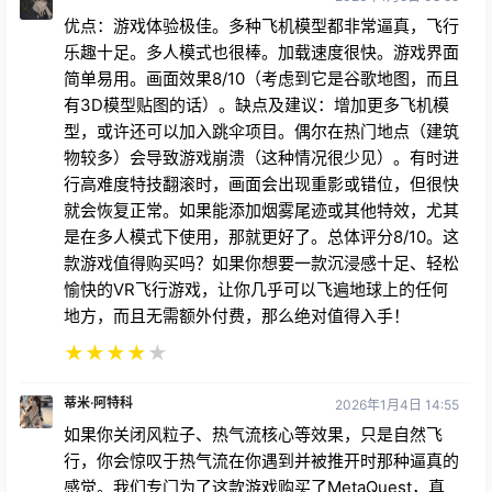
优点：游戏体验极佳。多种飞机模型都非常逼真，飞行
乐趣十足。多人模式也很棒。加载速度很快。游戏界面
简单易用。画面效果8/10（考虑到它是谷歌地图，而且
有3D模型贴图的话）。缺点及建议：增加更多飞机模
型，或许还可以加入跳伞项目。偶尔在热门地点（建筑
物较多）会导致游戏崩溃（这种情况很少见）。有时进
行高难度特技翻滚时，画面会出现重影或错位，但很快
就会恢复正常。如果能添加烟雾尾迹或其他特效，尤其
是在多人模式下使用，那就更好了。总体评分8/10。这
款游戏值得购买吗？如果你想要一款沉浸感十足、轻松
愉快的VR飞行游戏，让你几乎可以飞遍地球上的任何
地方，而且无需额外付费，那么绝对值得入手！
★
★
★
★
★
蒂米·阿特科
2026年1月4日 14:55
如果你关闭风粒子、热气流核心等效果，只是自然飞
行，你会惊叹于热气流在你遇到并被推开时那种逼真的
感觉。我们专门为了这款游戏购买了MetaQuest，真