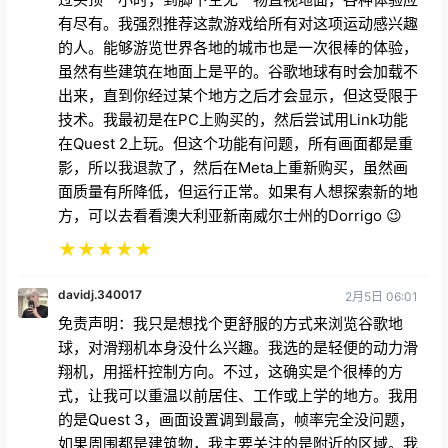
有尽有。我强烈推荐这款游戏给所有对这项运动感兴趣
的人。能够游览世界各地的城市也是一次很棒的体验，
虽然有些建筑在地面上是平的。谷歌地球有时会加载不
出来，直到你经过某个地方之后才会显示，但这受限于
技术。我最初是在PC上购买的，然后尝试用Link功能
在Quest 2上玩。但这个功能有问题，所有画面都是重
影，所以我退款了，然后在Meta上重新购买，虽然画
面质量有所降低，但运行正常。如果有人想探索新的地
方，可以去看看澳大利亚新南威尔士州的Dorrigo 😉
★
★
★
★
★
davidj.340017
2月5日 06:01
免责声明：我只是想找个更舒服的方式来浏览谷歌地
球，对滑翔机本身没什么兴趣。我选的是轻便的动力滑
翔机，用摇杆控制方向。不过，这确实是个很棒的方
式，让我可以重温以前居住、工作或上学的地方。我用
的是Quest 3，画面设置调到最高，帧率完全没问题，
如果周围都是建筑物，我主要关注的是附近的区域。我