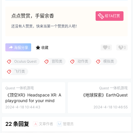
点点赞赏，手留余香
给TA打赏
还没有人赞赏，快来当第一个赞赏的人吧！
0
0
海报分享
收藏
Oculus Quest
冒险类
动作类
模拟类
飞行类
Quest 一体机游戏
Quest 一体机游戏
《顶空XR》Headspace XR: A
《地球探索》EarthQuest
playground for your mind
2024-4-18 10:44:43
2024-4-18 10:46:55
22 条回复
文章作者
管理员
A
M