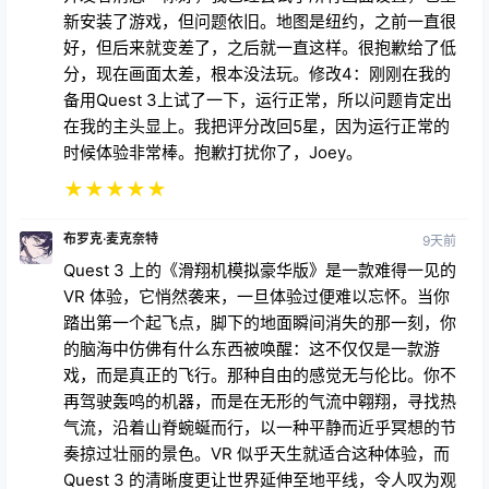
新安装了游戏，但问题依旧。地图是纽约，之前一直很
好，但后来就变差了，之后就一直这样。很抱歉给了低
分，现在画面太差，根本没法玩。修改4：刚刚在我的
备用Quest 3上试了一下，运行正常，所以问题肯定出
在我的主头显上。我把评分改回5星，因为运行正常的
时候体验非常棒。抱歉打扰你了，Joey。
★
★
★
★
★
布罗克·麦克奈特
9天前
Quest 3 上的《滑翔机模拟豪华版》是一款难得一见的
VR 体验，它悄然袭来，一旦体验过便难以忘怀。当你
踏出第一个起飞点，脚下的地面瞬间消失的那一刻，你
的脑海中仿佛有什么东西被唤醒：这不仅仅是一款游
戏，而是真正的飞行。那种自由的感觉无与伦比。你不
再驾驶轰鸣的机器，而是在无形的气流中翱翔，寻找热
气流，沿着山脊蜿蜒而行，以一种平静而近乎冥想的节
奏掠过壮丽的景色。VR 似乎天生就适合这种体验，而
Quest 3 的清晰度更让世界延伸至地平线，令人叹为观