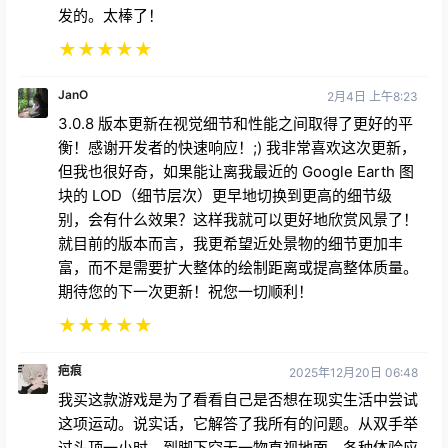
发的。太棒了！
★
★
★
★
★
JanO
2月4日 上午8:23
3.0.8 版本更新在视觉细节和性能之间取得了更好的平
衡！感谢开发者的快速响应！;) 我非常喜欢这次更新，
但我也很好奇，如果能让离我最近的 Google Earth 图
块的 LOD（细节层次）更早地切换到更高的细节级
别，会有什么效果？这样我就可以更好地欣赏风景了！
就目前的版本而言，我更希望近处景物的细节更加丰
富，而不是需要扩大整体的绘制距离或提高整体质量。
期待您的下一次更新！祝您一切顺利！
★
★
★
★
★
疤痕
2025年12月20日 06:48
我买这款游戏是为了看看自己是否想在现实生活中尝试
这项运动。说实话，它解答了我所有的问题。从双手举
过头顶一小时，到脚下空无一物直视地面，各种体验应