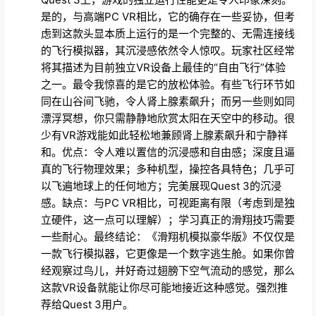
是的，与高端PC VR相比，它的确存在一些妥协，但考
虑到这款头显本质上运行的是一个完整的、无需连接线
的飞行模拟器，其沉浸感依然令人惊叹。玩家社区经常
将其描述为目前独立VR设备上最佳的“自由飞行”体验
之一。最令我惊喜的是它的放松体验。有些飞行环节如
同在山谷间飞驰，令人肾上腺素飙升；而另一些则如同
漂浮冥想，你只需静静地欣赏太阳在天空中的移动。很
少有VR游戏能如此轻松地兼顾肾上腺素飙升和宁静祥
和。优点：令人难以置信的沉浸感和自由感；深度且逼
真的飞行物理效果；多种机型，操控各具特色；几乎可
以飞遍地球上的任何地方；完美展现Quest 3的沉浸
感。缺点：与PC VR相比，可视距离有限（考虑到是独
立硬件，这一点可以理解）；学习真正的滑翔技巧需要
一些耐心。最终结论：《滑翔机模拟豪华版》不仅仅是
一款飞行模拟器，它更像是一个数字逃生舱。如果你曾
经观察过鸟儿，并好奇过翅膀下空气流动的感觉，那么
这款VR设备就能让你尽可能地接近这种感觉。强烈推
荐给Quest 3用户。