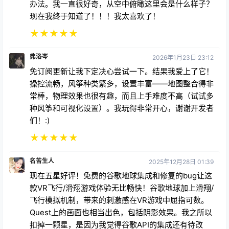
办法。我一直很好奇，从空中俯瞰这里会是什么样子？
现在我终于知道了！！！我太喜欢了！
★
★
★
★
★
弗洛岑
2026年1月23日 23:12
免订阅更新让我下定决心尝试一下。结果我爱上了它！
操控流畅，风筝种类繁多，设置丰富——地图整合得非
常棒，物理效果也很有趣，而且上手难度不高（试试多
种风筝和可视化设置）。我玩得非常开心，谢谢开发者
们！:)
★
★
★
★
★
名苦生人
2025年12月28日 01:39
现在五星好评！免费的谷歌地球集成和修复的bug让这
款VR飞行/滑翔游戏体验无比畅快！谷歌地球加上滑翔/
飞行模拟机制，带来的刺激感在VR游戏中屈指可数。
Quest上的画面也相当出色，包括阴影效果。我之所以
扣掉一颗星，是因为我觉得谷歌API的集成还有待改