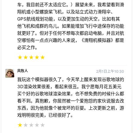
车，我目前还不太适应它。）展望未来，我希望看到滑
翔机或小型螺旋桨飞机，以及站立式动力滑翔伞、
GPS航线规划功能，以及更加生动的天空，比如有其
他飞机和成群的鸟儿。如果能增加飞行中途保存的功能
就更好了。但对于任何不想每次都启动电脑，并且对航
空哪怕有一点点兴趣的人来说，《滑翔机模拟器》都是
必买之作。
★
★
★
★
★
风牧人
2月1日上午10:30
我玩这个模拟器很久了，今天早上醒来发现谷歌地球的
3D渲染效果很差，看起来很丑。我宁愿每月花五美元
买个好的谷歌地球渲染效果，也不想免费的时候什么都
看不到。真抱歉，你居然被一个爱抱怨的家伙说服去改
东西，因为他就像个被宠坏的巨婴。上次更新之前，游
戏明明很完美，已经很好了。
★
★
★
★
★