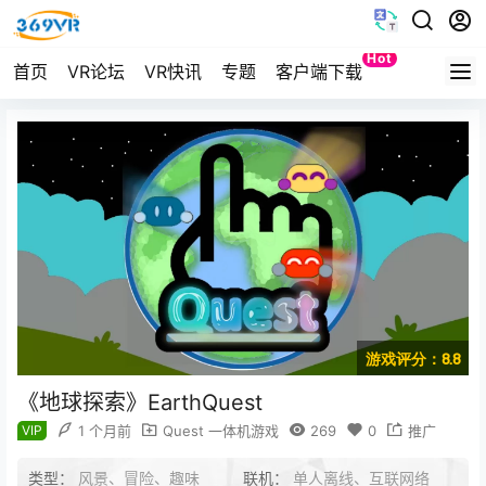
Hot
首页
VR论坛
VR快讯
专题
客户端下载
Quest
游戏评分：8.8
《地球探索》EarthQuest
VIP
1 个月前
Quest 一体机游戏
269
0
推广
类型：
风景、冒险、趣味
联机：
单人离线、互联网络