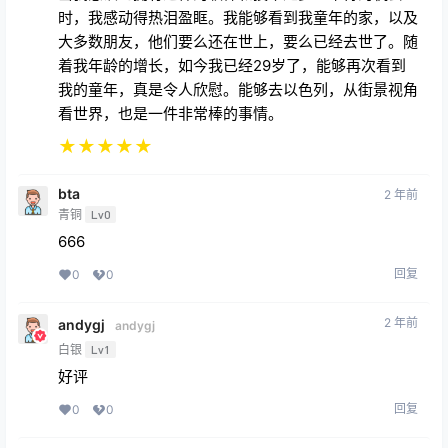
时，我感动得热泪盈眶。我能够看到我童年的家，以及
大多数朋友，他们要么还在世上，要么已经去世了。随
着我年龄的增长，如今我已经29岁了，能够再次看到
我的童年，真是令人欣慰。能够去以色列，从街景视角
看世界，也是一件非常棒的事情。
★
★
★
★
★
bta
2 年前
青铜
Lv0
666
回复
0
0
2 年前
andygj
andygj
白银
Lv1
好评
回复
0
0