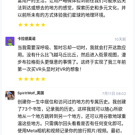
富用户的生活，让用户略微体验到前往我们可能永远无
法到达或想去的地方的感觉，探索历史和多元文化，并
以前所未有的方式体验我们星球的地理环境。
★
★
★
★
★
卡拉德莫诺
10天前
当我需要深呼吸、暂时忘却一切时，我就会打开这款应
用。没有什么比飞越马丘比丘，然后进入街景视图，漫
步布拉格街头更惬意的事情了。这终于实现了我三年前
第一次买VR头显时对VR的想象！
★
★
★
★
★
SpiritWolf_英国
7月11日 08:02
创建你一生中居住和访问过的地方的专属历史。我创建
了73个书签，记录我的历史。这样我就可以随心所欲
地从一个地方跳转到另一个地方，还可以用谷歌地球重
温这些地方。只需偶尔回头看看是否有任何变化即可。
使用Meta相机和视频记录你的旅行照片/视频。最初，