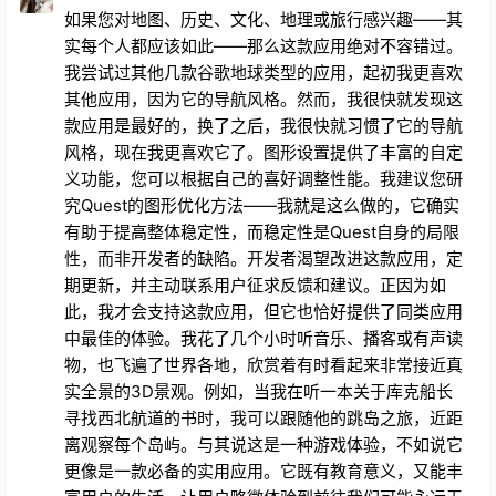
如果您对地图、历史、文化、地理或旅行感兴趣——其
实每个人都应该如此——那么这款应用绝对不容错过。
我尝试过其他几款谷歌地球类型的应用，起初我更喜欢
其他应用，因为它的导航风格。然而，我很快就发现这
款应用是最好的，换了之后，我很快就习惯了它的导航
风格，现在我更喜欢它了。图形设置提供了丰富的自定
义功能，您可以根据自己的喜好调整性能。我建议您研
究Quest的图形优化方法——我就是这么做的，它确实
有助于提高整体稳定性，而稳定性是Quest自身的局限
性，而非开发者的缺陷。开发者渴望改进这款应用，定
期更新，并主动联系用户征求反馈和建议。正因为如
此，我才会支持这款应用，但它也恰好提供了同类应用
中最佳的体验。我花了几个小时听音乐、播客或有声读
物，也飞遍了世界各地，欣赏着有时看起来非常接近真
实全景的3D景观。例如，当我在听一本关于库克船长
寻找西北航道的书时，我可以跟随他的跳岛之旅，近距
离观察每个岛屿。与其说这是一种游戏体验，不如说它
更像是一款必备的实用应用。它既有教育意义，又能丰