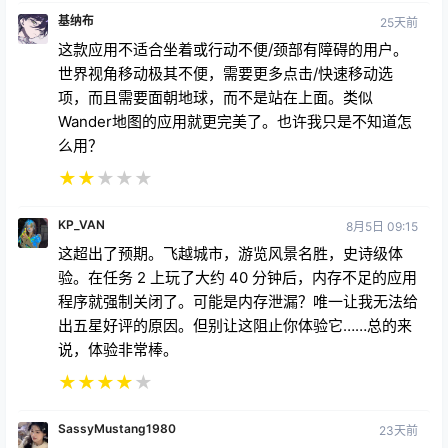
基纳布
25天前
这款应用不适合坐着或行动不便/颈部有障碍的用户。
世界视角移动极其不便，需要更多点击/快速移动选
项，而且需要面朝地球，而不是站在上面。类似
Wander地图的应用就更完美了。也许我只是不知道怎
么用？
★
★
★
★
★
KP_VAN
8月5日 09:15
这超出了预期。飞越城市，游览风景名胜，史诗级体
验。在任务 2 上玩了大约 40 分钟后，内存不足的应用
程序就强制关闭了。可能是内存泄漏？唯一让我无法给
出五星好评的原因。但别让这阻止你体验它……总的来
说，体验非常棒。
★
★
★
★
★
SassyMustang1980
23天前