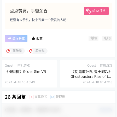
点点赞赏，手留余香
给TA打赏
还没有人赞赏，快来当第一个赞赏的人吧！
0
0
海报分享
收藏
趣味类
风景类
Quest 一体机游戏
Quest 一体机游戏
《滑翔机》Glider Sim VR
《捉鬼敢死队 鬼王崛起》
Ghostbusters Rise of the
Ghost Lord
2024-4-18 10:45:49
2024-4-18 10:47:18
26 条回复
文章作者
管理员
A
M
欢迎您，新朋友，感谢参与互动！
确认修改