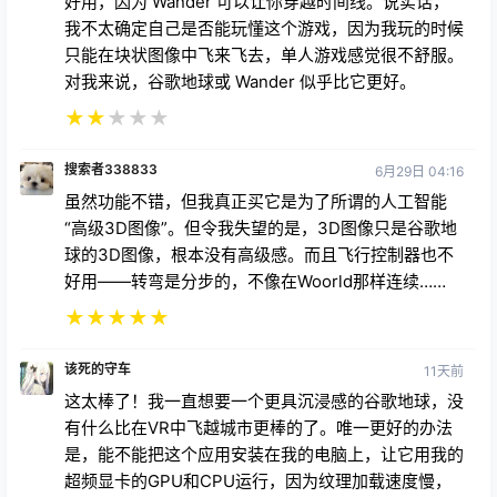
好用，因为 Wander 可以让你穿越时间线。说实话，
我不太确定自己是否能玩懂这个游戏，因为我玩的时候
只能在块状图像中飞来飞去，单人游戏感觉很不舒服。
对我来说，谷歌地球或 Wander 似乎比它更好。
★
★
★
★
★
搜索者338833
6月29日 04:16
虽然功能不错，但我真正买它是为了所谓的人工智能
“高级3D图像”。但令我失望的是，3D图像只是谷歌地
球的3D图像，根本没有高级感。而且飞行控制器也不
好用——转弯是分步的，不像在Woorld那样连续……
★
★
★
★
★
该死的守车
11天前
这太棒了！我一直想要一个更具沉浸感的谷歌地球，没
有什么比在VR中飞越城市更棒的了。唯一更好的办法
是，能不能把这个应用安装在我的电脑上，让它用我的
超频显卡的GPU和CPU运行，因为纹理加载速度慢，