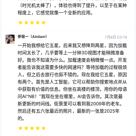
（时光机太棒了），体验也得到了提升，以至于在某种
程度上，它感觉就像一个全新的应用。
★
★
★
★
★
参宿一（Alnilam）
7月8日 03:19
一开始我想给它五星。后来我又想降到两星，因为加载
时间太长了，几乎要等上一分钟3D视图才能稍微准备
好。我也不知道为什么。加载速度会稍微慢一点。开发
者能告诉我这需要多快的网速吗？等待加载的过程很烦
人，但之后去旅行也挺不错的。现在我给它五星，原因
有两个。首先是人工智能，它可以帮助你搜索地点并从
中获取有价值的信息。你坐在高楼的楼顶，用你的母语
问AI“NB！”我现在坐在哪里，AI会告诉你。其次是最
新更新的时间线。街景里可以看到我2009年的老车。
然后还有五六张最近的照片，最新的一张是2025年
的。
★
★
★
★
★