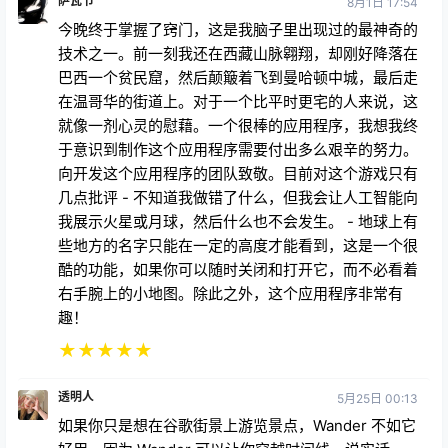
萨瓦节
8月1日 17:54
今晚终于掌握了窍门，这是我脑子里出现过的最神奇的
技术之一。前一刻我还在西藏山脉翱翔，却刚好降落在
巴西一个贫民窟，然后颠簸着飞到曼哈顿中城，最后走
在温哥华的街道上。对于一个比平时更宅的人来说，这
就像一剂心灵的慰藉。一个很棒的应用程序，我想我终
于意识到制作这个应用程序需要付出多么艰辛的努力。
向开发这个应用程序的团队致敬。目前对这个游戏只有
几点批评 - 不知道我做错了什么，但我会让人工智能向
我展示火星或月球，然后什么也不会发生。 - 地球上有
些地方的名字只能在一定的高度才能看到，这是一个很
酷的功能，如果你可以随时关闭和打开它，而不必看着
右手腕上的小地图。除此之外，这个应用程序非常有
趣！
★
★
★
★
★
透明人
5月25日 00:13
如果你只是想在谷歌街景上游览景点，Wander 不如它