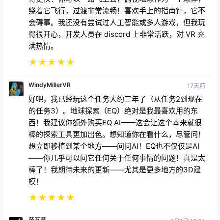
绕着它飞行，过渡非常流畅！喜欢手上的指南针，它不
会碍事。我还没有尝试过人工智能或多人游戏，但我玩
得很开心，开发人员在 discord 上非常活跃，对 VR 充
满热情。
★
★
★
★
★
WindyMillerVR
17天前
好吧，我已经玩这个任务大约三年了（从任务2到现在
的任务3）。地球探索（EQ）绝对是我最喜欢用的东
西！我建议你额外购买EQ AI——这会让这个本来就很
棒的探索工具更加出色。想知道你在看什么，尽管问！
想立即移植到某个地方——问问AI！EQ也不仅仅是AI
——你几乎可以问它任何关于任何事情的问题！真是太
棒了！我期待未来的更新——尤其是更多地方的3D建
模！
★
★
★
★
★