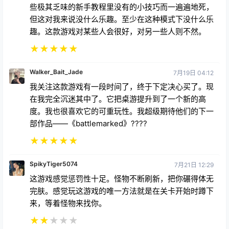
★
★
★
★
★
FabledOne
7月3日 08:09
画质很棒，我觉得作为桌游来说也不错。我倒是想说说
它的优点，但游戏对新手的宽容度确实不高。感觉更像
是roguelike游戏（程序化的地下城，死了之后不会留
下任何有助于游戏进程的东西，不像roguelite游戏那
样有解锁或进度系统）。我能理解有些人会为了学习那
些极其乏味的新手教程里没有的小技巧而一遍遍地死，
但这对我来说没什么乐趣。至少在这种模式下没什么乐
趣。这款游戏对某些人会很好，对另一些人则不然。
★
★
★
★
★
Walker_Bait_Jade
7月19日 04:12
我关注这款游戏有一段时间了，终于下定决心买了。现
在我完全沉迷其中了。它把桌游提升到了一个新的高
度。我也很喜欢它的可重玩性。我超级期待他们的下一
部作品——《battlemarked》????