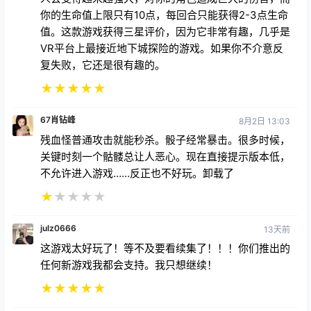
克里兹克德
5月3日 12:12
我一开始就很喜欢这款游戏。它丰富的细节、动画、可
玩性和操控性，让它真正成为VR平台上梦幻般的桌面
游戏体验。但它让我失望的地方在于那些不断刷新的怪
物。你会被怪物无休止地追杀，而你的角色却弱得可
笑。如果你能通过某种方式增强或升级你的角色来保持
战斗力，情况就会有所不同，但事实并非如此。你的敌
人会变得越来越强大，对你的角色造成巨大的伤害，而
你的生命值上限只有10点，每回合只能获得2-3点生命
值。这款游戏获得三星评价，因为它非常有趣，几乎是
VR平台上最接近地下城探险的游戏。如果你不介意反
复失败，它还是很有趣的。
★
★
★
★
★
67肖钻峰
8月2日 13:03
残血怪普通攻击就能秒杀。骰子经常暴击。很多时候，
关键时刻一个骷髅总让人恶心。现在直接提示版本低，