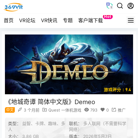
Hot
首页
VR论坛
VR快讯
专题
客户端下载
Quest
游戏评分：9.4
《地城奇谭 简体中文版》Demeo
中文
3 个月前
Quest 一体机游戏
793
0
推广
类型：
益智、卡牌、趣味、多
联机：
多人联网（不需要科学
人
网络）
大小：
3.86 GB
版本：
2026年5月7日