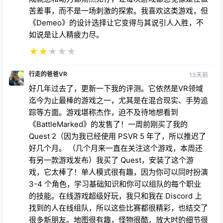
7月22日 03:32
作为《龙与地下城》和战术合作地下城探索游戏的粉
丝，我非常想爱上《Demeo》，但它的体验很快就变
得令人沮丧和乏味。游戏不像是一场战略冒险，而是用
层出不穷的怪物让你应接不暇，每次战斗都拖沓冗长，
毫无乐趣可言。原本紧张刺激、引人入胜的战斗变成了
重复的苦差事，玩家的进度更像是在消耗战中求生，而
不是依靠精妙的团队合作。持续不断的攻击令人沮丧，
成就感和动力都荡然无存，让每次游戏都感觉像是在做
苦差事，而不是一场刺激的探索。我喜欢这类游戏，但
《Demeo》的设计选择让它变得与其说引人入胜，不
如说是让人精疲力尽。
★
★
★
★
★
行走的爸爸VR
13天前
好几年过去了，更新一下我的评测。它依然是VR领域
迄今为止最棒的游戏之一，尤其是在混合现实、手势追
踪等方面。游戏堪称杰作，迫不及待地想看到