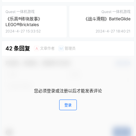
0
0
海报分享
收藏
Oculus Quest
Oculus Quest 多人联机游戏
中文语言
多人联机
模拟类
混合现实
益智类
Quest 一体机游戏
Quest 一体机游戏
《乐高®砖块故事》
《战斗滑翔》BattleGlide
LEGO®Bricktales
2024-4-27 15:33:52
2024-4-27 18:40:21
42 条回复
文章作者
管理员
A
M
欢迎您，新朋友，感谢参与互动！
确认修改