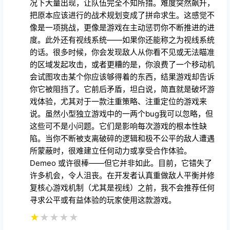
Mal1keye
7月15日 09:52
我花了不少时间在 Demeo 上，希望它能带来好感，但
玩得越多，就越意识到它的核心体验是多么的缺陷。游
戏的理念很棒：一款 VR/PC 风格的桌面地下城探索游
戏，兼具合作模式和怀旧画质。但所有这一切很快就被
糟糕的机制和极不平衡的游戏玩法压垮了。最明显的问
题是敌人平衡。怪物经常会在没有任何预警或逻辑的情
况下大量出现，让队伍完全不知所措。难度突然飙升，
把原本应该进行的战术规划变成了拼命求生。这感觉不
像是一项挑战，更像是游戏在主动惩罚你不断推进的进
度。此外还有视线系统——如果你还能称之为视线系统
的话。很多时候，你会发现敌人从你看不见或无法瞄准
的区域发起攻击，或者更糟的是，你浪费了一个移动机
会试图攻击某个你应该够得着的东西，结果游戏却告诉
你它被阻挡了。它前后矛盾，坦白说，简直就是破坏游
戏体验，尤其对于一款注重策略、注重定位的游戏来
说。虽然小型独立游戏中的一两个bug我可以忽略，但
这些可不是小问题。它们是影响每次游戏的根本性缺