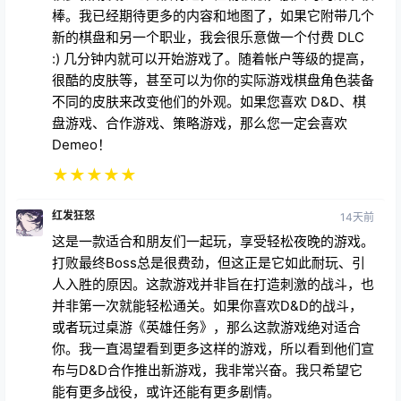
《BattleMarked》的发售了！一周前刚买了我的
Quest 2（因为我已经使用 PSVR 5 年了，所以推迟了
好几个月。 （几个月来一直在关注这个游戏，本周还
有另一款游戏发布）我买了 Quest，安装了这个游
戏，它太棒了！单人模式很有趣，因为你可以同时扮演
3-4 个角色，学习基础知识和你可以组队的每个职业
的技能。在线游戏超级好玩，我只和我在 Discord 上
找到的人在线组队，所以这些比赛都很精彩，也结交了
很多新朋友。地图很有趣，怪物很酷，放大时的细节很
棒。我已经期待更多的内容和地图了，如果它附带几个
新的棋盘和另一个职业，我会很乐意做一个付费 DLC
:) 几分钟内就可以开始游戏了。随着帐户等级的提高，
很酷的皮肤等，甚至可以为你的实际游戏棋盘角色装备
不同的皮肤来改变他们的外观。如果您喜欢 D&D、棋
盘游戏、合作游戏、策略游戏，那么您一定会喜欢
Demeo！
★
★
★
★
★
红发狂怒
14天前