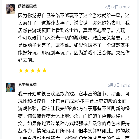
陷。当你不断被支离破碎的逻辑和极不公平的敌人遭遇
所蒙蔽时，很难建立任何动力或享受合作体验。
Demeo 或许很棒——但它并非如此。目前，它错失了
许多机会，令人沮丧。在开发者认真重做敌人平衡并修
复核心游戏机制（尤其是视线）之前，我不会推荐任何
寻求公平或有益体验的玩家使用这款游戏。
★
★
★
★
★
萨德图巴德
7月12日 07:32
因为你觉得自己策略不够玩不了这个游戏就给一星，这
太疯狂了。这游戏太棒了，说实话，哭死你妈去吧。我
居然在游戏页面上看到这个💩，真是恶心死了。去玩一
个可以破门而入杀光一切的游戏吧。难度无关紧要，只
是你脑子太差了，玩不动。如果你玩不了一个游戏就不
能好好玩，那就别再玩了，因为游戏不适合你。哭死你
妈去吧。
★
★
★
★
★