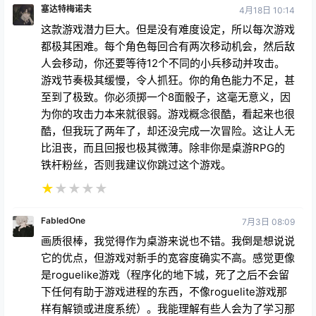
不允许进入游戏……反正也不好玩。卸载了
★
★
★
★
★
julz0666
13天前
这游戏太好玩了！等不及要看续集了！！！你们推出的
任何新游戏我都会支持。我只想继续！
★
★
★
★
★
塞达特梅诺夫
4月18日 10:14
这款游戏潜力巨大。但是没有难度设定，所以每次游戏
都极其困难。每个角色每回合有两次移动机会，然后敌
人会移动，你还要等待12个不同的小兵移动并攻击。
游戏节奏极其缓慢，令人抓狂。你的角色能力不足，甚
至到了极致。你必须掷一个8面骰子，这毫无意义，因
为你的攻击力本来就很弱。游戏概念很酷，看起来也很
酷，但我玩了两年了，却还没完成一次冒险。这让人无
比沮丧，而且回报也极其微薄。除非你是桌游RPG的
铁杆粉丝，否则我建议你跳过这个游戏。