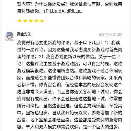
抱怨难度的人应该感到高兴。谁想要一款 5 分钟就能
毁掉的游戏？来吧伙计们，如果你们能死而复生并获得
房间密码，那就让怪物不断出现，不断产生更多食物给
卡娜吃。只要努力升级，了解敌人。捡起它们，看看它
们对什么免疫。看看如何造成更多伤害。你知道酸是易
燃的吗？不，你根本没去做作业，这款游戏得了 10 颗
星。胆量。你喜欢 d 和 d？为什么你喜欢史诗般的战斗
和超凡脱俗的角色？为什么你喜欢多重战役和大量可解
锁内容？为什么你还没买？我保证会很有趣，否则我亲
自付钱给你。sPiLLa_dA_dRiLLa。
★
★
★
★
★
赛金先生
6月29日 01:39
我觉得有必要更新我的评论，基于以下几点：1）我读
过的一星评论，因为这些是我考虑购买新游戏时首先阅
读的评论；2）我自游戏更新以来的体验。关于一星评
论：这些评论主要基于游戏难度，可以肯定的是，这款
游戏确实很难。这也理所当然。这款游戏不适合休闲玩