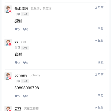
★
★
★
★
★
SpikyTiger5074
7月21日 12:29
这游戏感觉惩罚性十足。怪物不断刷新，把你碾得体无
完肤。感觉玩这游戏的唯一方法就是在关卡开始时蹲下
来，等着怪物来找你。
★
★
★
★
★
2 年前
逝水流苏
夏至伤，夜微凉
白银
Lv1
感谢
回复
0
0
2 年前
xx
xxx
白银
Lv1
感谢