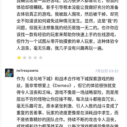
队伍里有一位吟游诗人和两瓶力量药水，你的攻击力将
达到11点，暴击伤害达到14点！所有这些都是在保持
隐身的情况下进行的！这几乎相当于潜行状态下闪现造
成的伤害。
★
★
★
★
★
赖斯特夫
7天前
我确信这是一款好游戏，因为很多人都喜欢它，但我的
体验却很糟糕。新手引导根本没能让我做好充分的准备
去体验真正的游戏。我被敌人围攻，然后被干掉，却完
全不知道该如何避免这种情况发生。显然，这是“我”的
问题，但我无法想象我的经历是独一无二的。也许你应
该找一款有经验的玩家来帮助你快速上手的在线游戏，
但作为一个试图从零开始摸索的单人玩家，这种体验令
人沮丧，毫无乐趣，我几乎没有兴趣再玩一遍。
★
★
★
★
★
no1respawns