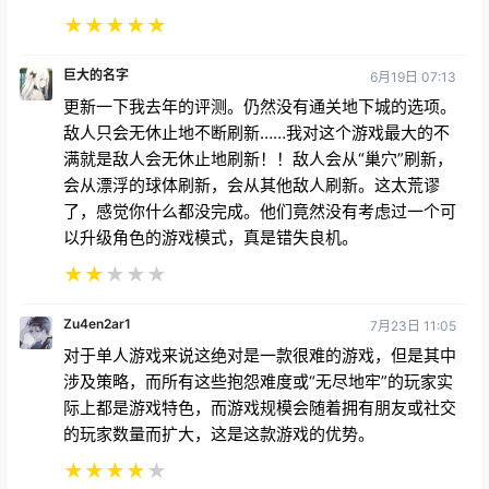
这是一款适合和朋友们一起玩，享受轻松夜晚的游戏。
打败最终Boss总是很费劲，但这正是它如此耐玩、引
人入胜的原因。这款游戏并非旨在打造刺激的战斗，也
并非第一次就能轻松通关。如果你喜欢D&D的战斗，
或者玩过桌游《英雄任务》，那么这款游戏绝对适合
你。我一直渴望看到更多这样的游戏，所以看到他们宣
布与D&D合作推出新游戏，我非常兴奋。我只希望它
能有更多战役，或许还能有更多剧情。
★
★
★
★
★
巨大的名字
6月19日 07:13
更新一下我去年的评测。仍然没有通关地下城的选项。
敌人只会无休止地不断刷新……我对这个游戏最大的不
满就是敌人会无休止地刷新！！敌人会从“巢穴”刷新，
会从漂浮的球体刷新，会从其他敌人刷新。这太荒谬
了，感觉你什么都没完成。他们竟然没有考虑过一个可
以升级角色的游戏模式，真是错失良机。