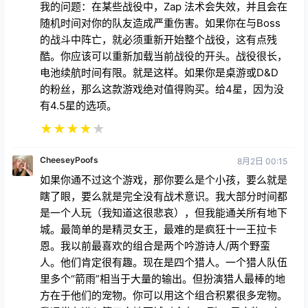
家，而是适合那些懂得团队合作和策略的玩家。如果两
者都不懂，你肯定会输，但经验丰富的玩家会发现这个
难度非常令人满意，而且当你通关各种地下城时，你会
感到很有成就感。你不会轻松通过这些地下城，你需要
爬行和挣扎，虽然这很困难，但也会充满乐趣、享受其
中，回报也很高。自从我开始玩以来，游戏增加了新的
战役、地下室聚会和绘画桌，这些都是受欢迎的新增内
容。单人和双人模式非常受欢迎，是一个巨大的进步。
我的问题：在某些战役中，Zap 法术会失效，并且会在
随机时间对你的队友造成严重伤害。如果你在与Boss
的战斗中阵亡，就必须重新开始整个战役，这有点残
酷。你应该可以重新加载当前战役的开头。战役很长，
电池续航时间有限。就是这样。如果你是桌游或D&D
的粉丝，那么这款游戏绝对值得购买。给4星，因为没
有4.5星的选项。
★
★
★
★
★
CheeseyPoofs
8月2日 00:15