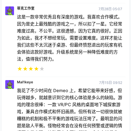
★
★
★
★
★
Zu4en2ar1
7月23日 11:05
对于单人游戏来说这绝对是一款很难的游戏，但是其中
涉及策略，而所有这些抱怨难度或“无尽地牢”的玩家实
际上都是游戏特色，而游戏规模会随着拥有朋友或社交
的玩家数量而扩大，这是这款游戏的优势。
★
★
★
★
★
蒂克工作室
7月28日 05:07
这是一款非常优秀且有深度的游戏。我喜欢合作模式。
因为是史上最残酷的游戏之一，所以扣了一星。它经常
难度过高，不公平。这很遗憾，因为它真的很好。正因
为如此，我才不想经常玩。需要设置难度。这样才能让
我们这些不太沉迷于桌游、但最终愤怒退出的玩家有机
会体验这款好游戏。升级系统是另一种降低难度的方
法，值得我们努力。
★
★
★
★
★