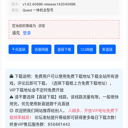
1
2
VIP下载地址
免费下载地址
查看
下载权限
VIP下载地址
大小：
3.86 GB
格式：
zip
版本：
v1.42.40696-release.142040696
兼容：
Quest 一体机全型号
您当前的等级为
游客
请先
登录
千兆直链
百度网盘
直链下载
123网盘
新直链