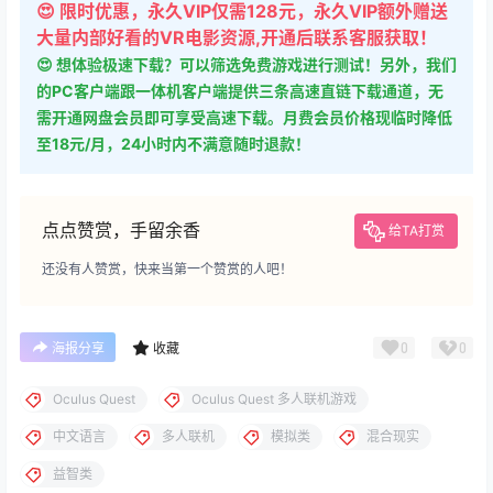
👻 下载说明：免费用户可以使用免费下载地址下载全站所有游
戏，评论后即可下载，（选择下载框上方免费下载地址），
VIP下载地址会不定时免费开放
⚠ 请不要选择【直链下载】线路，该线路流量有限，一般很快
用完，优先使用新直链跟千兆直链
😊 欢迎把我们网站推荐给别人，
人越多，开放VIP地址免费下
载频率越高！
论坛发帖提升等级即可获得更多每日下载次数！
终身VIP售后服务群：856861442
😍 限时优惠，永久VIP仅需128元，永久VIP额外赠送
大量内部好看的VR电影资源,开通后联系客服获取！
😍 想体验极速下载？可以筛选免费游戏进行测试！另外，我们
的PC客户端跟一体机客户端提供三条高速直链下载通道，无
需开通网盘会员即可享受高速下载。月费会员价格现临时降低
至18元/月，24小时内不满意随时退款！
点点赞赏，手留余香
给TA打赏
还没有人赞赏，快来当第一个赞赏的人吧！