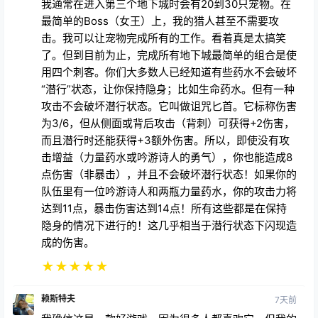
如果你通不过这个游戏，那你要么是个小孩，要么就是
瞎了眼，要么就是完全没有战术意识。我大部分时间都
是一个人玩（我知道这很悲哀），但我能通关所有地下
城。最简单的是精灵女王，最难的是疯狂十一王拉卡
恩。我以前最喜欢的组合是两个吟游诗人/两个野蛮
人。他们肯定很有趣。现在是四个猎人。一个猎人队伍
里多个“箭雨”相当于大量的输出。但扮演猎人最棒的地
方在于他们的宠物。你可以用这个组合积累很多宠物。
我通常在进入第三个地下城时会有20到30只宠物。在
最简单的Boss（女王）上，我的猎人甚至不需要攻
击。我可以让宠物完成所有的工作。看着真是太搞笑
了。但到目前为止，完成所有地下城最简单的组合是使
用四个刺客。你们大多数人已经知道有些药水不会破坏
“潜行”状态，让你保持隐身；比如生命药水。但有一种
攻击不会破坏潜行状态。它叫做诅咒匕首。它标称伤害
为3/6，但从侧面或背后攻击（背刺）可获得+2伤害，
而且潜行时还能获得+3额外伤害。所以，即使没有攻
击增益（力量药水或吟游诗人的勇气），你也能造成8
点伤害（非暴击），并且不会破坏潜行状态！如果你的