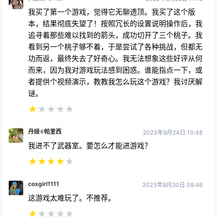
我买了第一个游戏，觉得它无聊透顶。我买了这个版
本，结果彻底失望了！按照冗长的设置说明操作后，我
追寻着那些难以找到的箭头，成功切开了三个桃子。我
看到另一个桃子够不着，于是尝试了各种挑战，但都无
功而返，最终失去了好奇心。我无法想象这些好评从何
而来，因为我对游戏玩法感到困惑。谁能指点一下，或
者提供个视频演示，教教我怎么玩这个游戏？我讨厌解
谜。
★
★
★
★
★
丹娅·l·帕里西
2023年9月24日 10:48
我进不了武器室。要怎么才能进游戏？
★
★
★
★
★
cosgirl1111
2023年8月20日 08:46
这游戏太难玩了。不推荐。
★
★
★
★
★