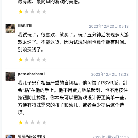
最有趣、最简单的游戏的美感。
★
★
★
★
★
iii8BITiii
2023年12月20日 05:13
我试玩了，很喜欢，就买了。玩了五分钟后发现多人游
戏太烂了。不能退货，因为试玩时间也算作拥有时间。
别浪费钱了。
★
★
★
★
★
pete.abraham1
2023年12月2日 13:33
我儿子患有相当严重的自闭症，他习惯了PSVR版，剑
会“粘”在他的手上。他不用费力地拿起剑，也不用按住
按钮防止掉落。你本来可以把游戏设计得更简单一些，
方便有特殊需求的孩子和幼儿，或者至少提供这个选
项。
★
★
★
★
★
贝丽西玛公主RN
2023年8月29日 11:15