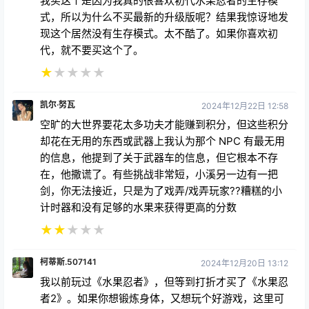
我买这个是因为我真的很喜欢初代水果忍者的生存模
式，所以为什么不买最新的升级版呢？结果我惊讶地发
现这个居然没有生存模式。太不酷了。如果你喜欢初
代，就不要买这个了。
★
★
★
★
★
凯尔·努瓦
2024年12月22日 12:58
空旷的大世界要花太多功夫才能赚到积分，但这些积分
却花在无用的东西或武器上我认为那个 NPC 有最无用
的信息，他提到了关于武器车的信息，但它根本不存
在，他撒谎了。有些挑战非常短，小溪另一边有一把
剑，你无法接近，只是为了戏弄/戏弄玩家??糟糕的小
计时器和没有足够的水果来获得更高的分数
★
★
★
★
★
柯蒂斯.507141
2024年12月20日 13:12
我以前玩过《水果忍者》，但等到打折才买了《水果忍
者2》。如果你想锻炼身体，又想玩个好游戏，这里可