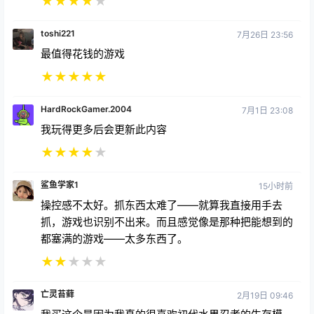
★
★
★
★
★
toshi221
7月26日 23:56
最值得花钱的游戏
★
★
★
★
★
HardRockGamer.2004
7月1日 23:08
我玩得更多后会更新此内容
★
★
★
★
★
鲨鱼学家1
15小时前
操控感不太好。抓东西太难了——就算我直接用手去
抓，游戏也识别不出来。而且感觉像是那种把能想到的
都塞满的游戏——太多东西了。
★
★
★
★
★
亡灵苔藓
2月19日 09:46