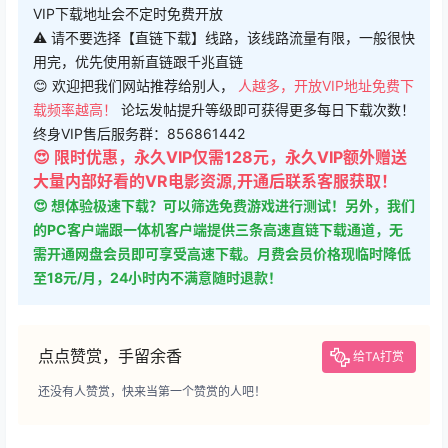
VIP下载地址会不定时免费开放
⚠ 请不要选择【直链下载】线路，该线路流量有限，一般很快
用完，优先使用新直链跟千兆直链
😊 欢迎把我们网站推荐给别人，
人越多，开放VIP地址免费下
载频率越高！
论坛发帖提升等级即可获得更多每日下载次数！
终身VIP售后服务群：856861442
😍 限时优惠，永久VIP仅需128元，永久VIP额外赠送
大量内部好看的VR电影资源,开通后联系客服获取！
😍 想体验极速下载？可以筛选免费游戏进行测试！另外，我们
的PC客户端跟一体机客户端提供三条高速直链下载通道，无
需开通网盘会员即可享受高速下载。月费会员价格现临时降低
至18元/月，24小时内不满意随时退款！
点点赞赏，手留余香
给TA打赏
还没有人赞赏，快来当第一个赞赏的人吧！