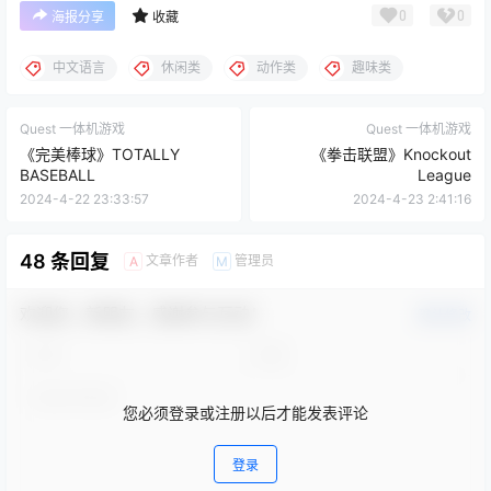
0
0
海报分享
收藏
中文语言
休闲类
动作类
趣味类
Quest 一体机游戏
Quest 一体机游戏
《完美棒球》TOTALLY
《拳击联盟》Knockout
BASEBALL
League
2024-4-22 23:33:57
2024-4-23 2:41:16
48 条回复
文章作者
管理员
A
M
欢迎您，新朋友，感谢参与互动！
确认修改
您必须登录或注册以后才能发表评论
登录