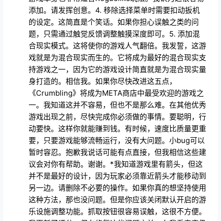
添加。请发挥创意。4. 移除选择菜单时需要扣动扳机
的设定。这简直是个笑话。如果你担心误触之类的问
题，只需通过触觉反馈调整触摸深度即可。5. 添加混
合现实模式。这将使你的游戏人气翻倍。我发誓，这游
戏就是为混合现实而生的。它将成为最好的混合现实支
持游戏之一，因为它的游戏设计简直就是为混合现实量
身打造的。相信我。如果你尽快改进这五点，
《Crumbling》将成为META商店中最受欢迎的游戏之
一。我知道这并不容易，但也不是那么难。在其他优秀
游戏出现之前，尽快完成你必须做的事情。要聪明，行
动要快。这样你就能赚到钱。有时候，速度比质量更重
要，只要游戏能够流畅运行，没有大问题。小bug可以
暂时容忍。抱歉我说话可能有点直接，但我相信这些建
议会对你有帮助。谢谢。*我知道游戏里有箭头，但这
并不是最好的设计，因为玩家必须靠近箭头才能移动到
另一边。请删除不必要的操作。如果你真的想坚持使用
这种方法，那也没问题。但是你应该关闭默认开启的游
乐设施调整功能。抓取按钮很容易误触，这很不方便。