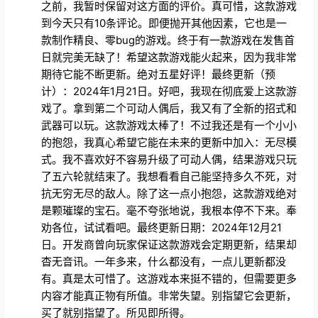
之前，我暂时保留对这方面的评价。真可惜，这款游戏
到今天只有10条评论。即便抛开其他因素，它也是一
款制作精良、零bug的游戏。终于有一款游戏在发售首
日就完美无缺了！希望这款游戏能火起来，因为我非常
期待它能不断更新。绝对五星好评！最终更新（预
计）：2024年1月21日。好吧，我现在彻底爱上这款游
戏了。拿到第二个可动人偶后，我又有了全新的招式和
武器可以玩。这款游戏太棒了！不过我还是有一个小小
的抱怨，我真心希望它能在未来的更新中加入：无尽模
式。我不喜欢好不容易升级了可动人偶，结果游戏只玩
了五六轮就结束了。我想看看自己能坚持多久不死，对
抗无穷无尽的敌人。除了这一点小抱怨，这款游戏绝对
是颗璀璨的宝石。毫不夸张地说，我根本停不下来。奉
劝各位，试试看吧。最终更新日期：2024年12月21
日。开发商曾向玩家保证这款游戏会定期更新，结果却
杳无音讯。一年多来，什么都没有，一点儿更新都没
有。真是太可惜了。这游戏本来挺不错的，但需要更多
内容才能真正物有所值。非常失望。别指望它会更新，
买了就别指望了。所见即所得。