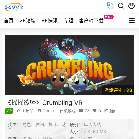
Hot
首页
VR论坛
VR快讯
专题
客户端下载
Quest
游戏评分：8.8
《摇摇欲坠》Crumbling VR
VIP
1 年前
Quest 一体机游戏
72
0
推广
类型：
角色、休闲、趣味、动
联机：
单人离线
作
大小：
792.60 MB
版本：
2025年5月11日
语言：
英文