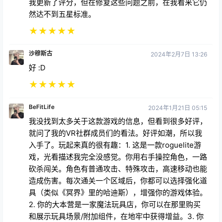
我更新了评分，但在修复这些问题之前，在我看来它仍
然达不到五星标准。
★
★
★
★
★
沙穆斯古
2024年2月7日 13:26
好 :D
★
★
★
★
★
BeFitLife
2024年1月21日 05:15
我没找到太多关于这款游戏的信息，但看到很多好评，
就问了我的VR社群成员们的看法。好评如潮，所以我
入手了。玩起来真的很有趣：1. 这是一款roguelite游
戏，光看描述我完全没感觉。你用右手操控角色，一路
砍杀闯关。角色有普通攻击、特殊攻击，高速移动也能
造成伤害。每次通关一个区域后，你都可以选择强化道
具（类似《冥界》里的哈迪斯），增强你的游戏体验。
2. 你的大本营是一家魔法玩具店，你可以在那里购买
和展示玩具场景/附加组件，在地牢中获得增益。3. 你