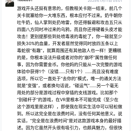
2025年1月11日 05:01
游戏开头还挺有意思的，但教程关卡刚一结束，前几个
关卡就塞给你一大堆东西，根本应付不过来。奶牛朝你
吐牛奶，仙人掌到处扔地雷，你还得躲避和攻击五只从
四面八方同时冲过来的乌鸦，而且你还得硬着头皮才能
攻击！更别提那些到处喷毒液的毒蛇了，你一碰就至少
损失30%的血量，开发者居然觉得同时放四五条以上
毒蛇很“有趣”，就算周围还有其他敌人也一样！更糟糕
的是，你根本没法升级或者对你的“崩坏”属性做任何
事，因为你需要金币。你他妈的只能从一次完整的游戏
体验中获得1个（没错……只有1个）……而且没有难度
选项，所以它一直处于“去你的”模式，唯一的通关方法
就是“变强”，或者换句话说，“碰运气”……另一个毫无
用处的部分是游戏过程中穿插的支线游戏。比如那个
“别碰杆子”的游戏，在VR里根本不可能完成（至少在
这个游戏里是这样），即使我在现实生活中可以轻松做
到。所以这完全是在浪费时间，没有任何其他意义。说
实话，“完全是在浪费时间”是对这款游戏本身的最好描
述。因为它虽然开头很有吸引力，也颇具魅力，但很快