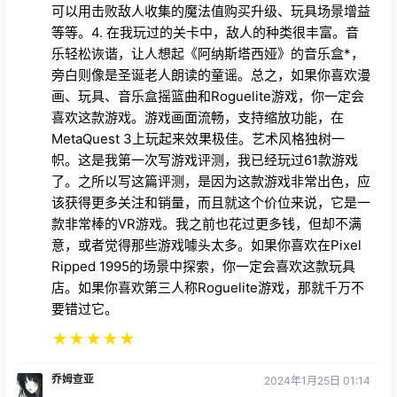
可以用击败敌人收集的魔法值购买升级、玩具场景增益
等等。4. 在我玩过的关卡中，敌人的种类很丰富。音
乐轻松诙谐，让人想起《阿纳斯塔西娅》的音乐盒*，
旁白则像是圣诞老人朗读的童谣。总之，如果你喜欢漫
画、玩具、音乐盒摇篮曲和Roguelite游戏，你一定会
喜欢这款游戏。游戏画面流畅，支持缩放功能，在
MetaQuest 3上玩起来效果极佳。艺术风格独树一
帜。这是我第一次写游戏评测，我已经玩过61款游戏
了。之所以写这篇评测，是因为这款游戏非常出色，应
该获得更多关注和销量，而且就这个价位来说，它是一
款非常棒的VR游戏。我之前也花过更多钱，但却不满
意，或者觉得那些游戏噱头太多。如果你喜欢在Pixel
Ripped 1995的场景中探索，你一定会喜欢这款玩具
店。如果你喜欢第三人称Roguelite游戏，那就千万不
要错过它。
★
★
★
★
★
乔姆查亚
2024年1月25日 01:14