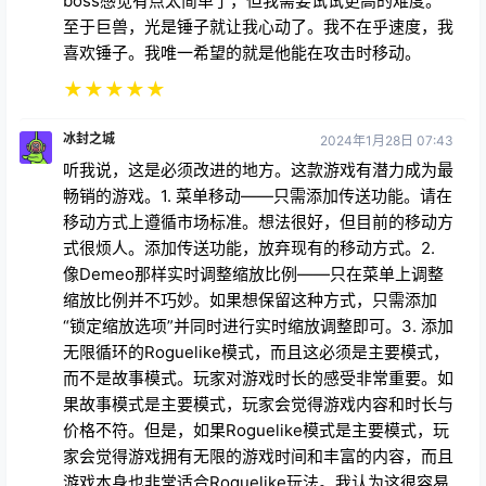
boss感觉有点太简单了，但我需要试试更高的难度。
至于巨兽，光是锤子就让我心动了。我不在乎速度，我
喜欢锤子。我唯一希望的就是他能在攻击时移动。
★
★
★
★
★
冰封之城
2024年1月28日 07:43
听我说，这是必须改进的地方。这款游戏有潜力成为最
畅销的游戏。1. 菜单移动——只需添加传送功能。请在
移动方式上遵循市场标准。想法很好，但目前的移动方
式很烦人。添加传送功能，放弃现有的移动方式。2.
像Demeo那样实时调整缩放比例——只在菜单上调整
缩放比例并不巧妙。如果想保留这种方式，只需添加
“锁定缩放选项”并同时进行实时缩放调整即可。3. 添加
无限循环的Roguelike模式，而且这必须是主要模式，
而不是故事模式。玩家对游戏时长的感受非常重要。如
果故事模式是主要模式，玩家会觉得游戏内容和时长与
价格不符。但是，如果Roguelike模式是主要模式，玩
家会觉得游戏拥有无限的游戏时间和丰富的内容，而且
游戏本身也非常适合Roguelike玩法。我认为这很容易