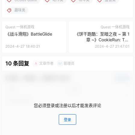
趣味类
Quest 一体机游戏
Quest 一体机游戏
《战斗滑翔》BattleGlide
《饼干跑酷：至暗之夜 ~ 第 1
章 ~》CookieRun: The
Darkest Night ~ Chapter1 ~
2024-4-27 18:40:21
2024-4-27 21:47:01
10 条回复
文章作者
管理员
A
M
欢迎您，新朋友，感谢参与互动！
确认修改
您必须登录或注册以后才能发表评论
登录