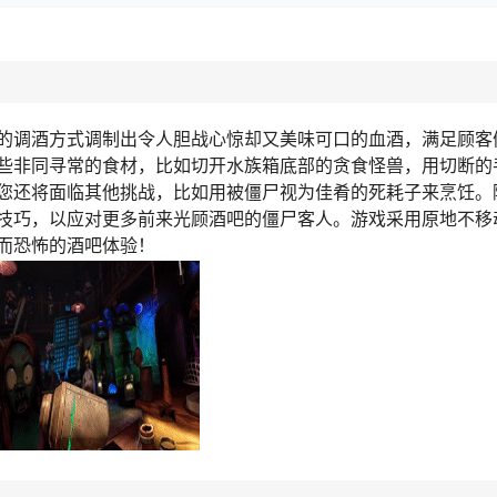
的调酒方式调制出令人胆战心惊却又美味可口的血酒，满足顾客
些非同寻常的食材，比如切开水族箱底部的贪食怪兽，用切断的
您还将面临其他挑战，比如用被僵尸视为佳肴的死耗子来烹饪。
技巧，以应对更多前来光顾酒吧的僵尸客人。游戏采用原地不移
而恐怖的酒吧体验！