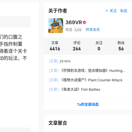
关于作者
关注
私信
369VR
铂金
Lv3
终身会员
们的口腹之
文章
评论
关注
粉丝
手指炸制薯
4416
264
0
56
随着逐个关卡
动的玩法，不
[文章]
j'k'm'n
[文章]
《狩猎射击游戏：狙击模拟器》Hunting
Shooter: Sniper Simulator
[文章]
《植物大战僵尸》Plant Counter Attack
[文章]
《鱼类大战》Fish Battles
Ta的全部动态
文章聚合