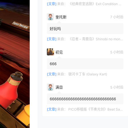
[文章]
来自：
《经典密室逃脱》Exit Condition One
奎托斯
7 小时后
好玩吗
[文章]
来自：
《忍者 – 青鹿岛》Shinobi no mono – Preface
初见
5 小时后
666
[文章]
来自：
银河卡丁车 (Galaxy Kart)
满目
5 小时后
66666666666666666666666666666
[文章]
来自：
PICO移植版《节奏光剑》Beat Saber 一体机游戏