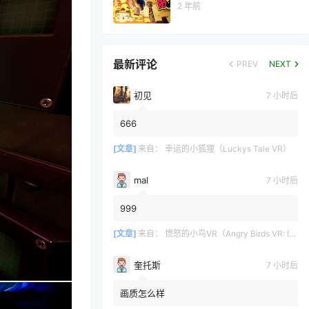
2 年前
最新评论
PREV
NEXT
初见
7 小时后
666
[文章]
来自：
幸运的小狐狸（Luckys Tale VR）
mal
7 小时后
999
[文章]
来自：
愤怒的小鸟VR（Angry Birds VR: Isle of Pigs）
奎托斯
7 小时后
画质怎么样