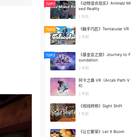
《动物混合现实》Animalz Mi
TOP1
xed Reality
1 年前
《触手巧匠》Tentacular VR
TOP2
2 年前
《基金会之旅》Journey to F
TOP3
oundation
2 年前
阿卡之路 VR（Arca’s Path V
R）
2 年前
《视线转移》Sight Shift
1 年前
《让它繁荣》Let It Boom