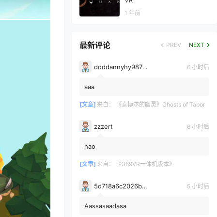
VR
1 年前
最新评论
PREV
NEXT
ddddannyhy987878
6 小时后
aaa
[文章]
来自：
《泰博尔的幽灵》Ghosts of Tabor
zzzert
6 小时后
hao
[文章]
来自：
《369VR一体机版本》
5d718a6c2026b3700bdc0c971e6d75361628
5 小时后
Aassasaadasa