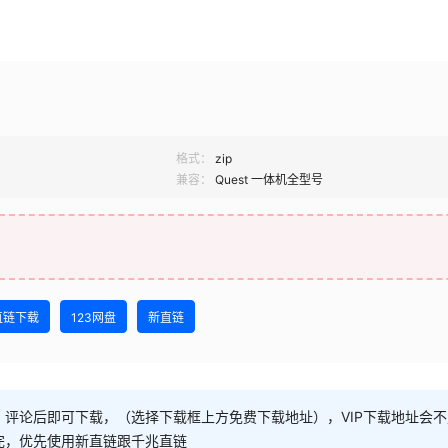
格式：
zip
兼容：
Quest 一体机全型号
直链下载
123网盘
新直链
，评论后即可下载，（选择下载框上方免费下载地址），VIP下载地址会
完，优先使用新直链跟千兆直链