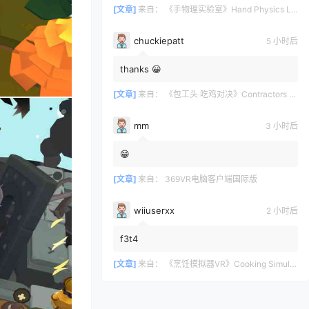
[文章]
来自：
《手物理实验室》Hand Physics Lab
chuckiepatt
5 小时后
thanks 😀
[文章]
来自：
《包工头 吃鸡对决》Contractors Showdown
mm
3 小时后
😁
[文章]
来自：
369VR电脑客户端国际版
wiiuserxx
2 小时后
f3t4
[文章]
来自：
《烹饪模拟器VR》Cooking Simulator VR