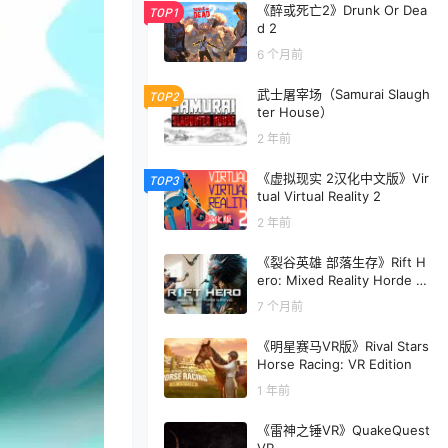
《醉或死亡2》Drunk Or Dea
TOP1
d 2
6 个月前
武士屠宰场（Samurai Slaugh
TOP2
ter House）
2 年前
《虚拟现实 2汉化中文版》Vir
TOP3
tual Virtual Reality 2
2 年前
《裂谷英雄 部落生存》Rift H
ero: Mixed Reality Horde Su
rvival
7 个月前
《明星赛马VR版》Rival Stars
Horse Racing: VR Edition
1 年前
《雷神之锤VR》QuakeQuest