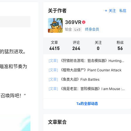
关于作者
关注
私信
369VR
铂金
Lv3
终身会员
文章
评论
关注
粉丝
4415
264
0
56
物的猛烈进攻。
[文章]
《狩猎射击游戏：狙击模拟器》Hunting
瞄准和节奏为
Shooter: Sniper Simulator
[文章]
《植物大战僵尸》Plant Counter Attack
[文章]
《鱼类大战》Fish Battles
[文章]
《我是老鼠：冒险模拟器》I am Mouse :
Adventure Simulator
召唤阵吧！”
Ta的全部动态
文章聚合