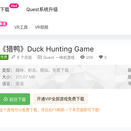
Hot
端下载
Quest系统升级
串流
VR工具
VR视频
《猎鸭》Duck Hunting Game
免费
6 个月前
Quest 一体机游戏
209
0
类型：
趣味、射击、模拟、免费下载
大小：
211.07 MB
语言：
英语
开通VIP全部游戏免费下载
前往下载
这个游戏可以免费下载，评论后F5刷新一下本页面即可下载！