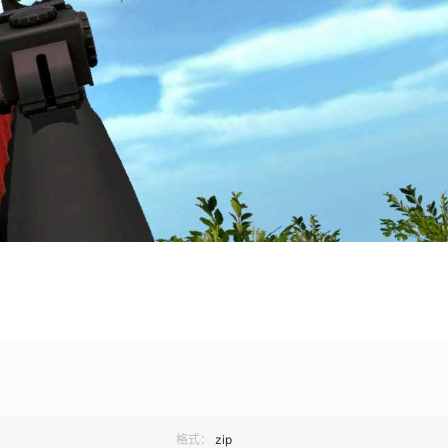
格式：
zip