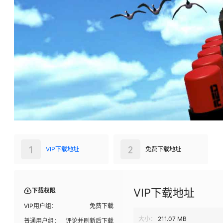
1
2
VIP下载地址
免费下载地址
VIP下载地址
下载权限
VIP用户组：
免费下载
大小：
211.07 MB
普通用户组：
评论并刷新后下载