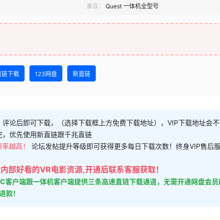
兼容：
Quest 一体机全型号
直链下载
123网盘
新直链
，评论后即可下载，（选择下载框上方免费下载地址），VIP下载地址会
完，优先使用新直链跟千兆直链
频率越高！
论坛发帖提升等级即可获得更多每日下载次数！终身VIP售后
大量内部好看的VR电影资源,开通后联系客服获取！
的PC客户端跟一体机客户端提供三条高速直链下载通道，无需开通网盘会员
时退款！