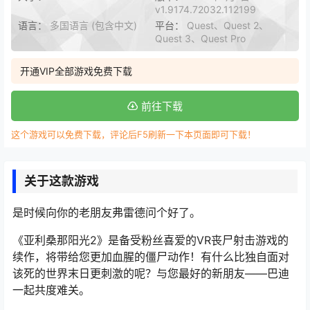
v1.9174.72032.112199
语言：
多国语言 (包含中文)
平台：
Quest、Quest 2、
Quest 3、Quest Pro
开通VIP全部游戏免费下载
前往下载
这个游戏可以免费下载，评论后F5刷新一下本页面即可下载！
关于这款游戏
是时候向你的老朋友弗雷德问个好了。
《亚利桑那阳光2》是备受粉丝喜爱的VR丧尸射击游戏的
续作，将带给您更加血腥的僵尸动作！有什么比独自面对
该死的世界末日更刺激的呢？与您最好的新朋友——巴迪
一起共度难关。