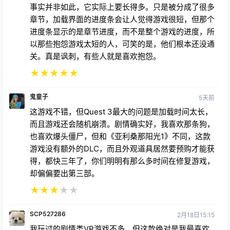
进度条显示的是章节进度，而不是整个游戏的进度，所
以那些抱怨游戏太短的人，可笑的是，他们根本还没通
关。真是讽刺，有些人就是喜欢抱怨。
★
★
★
★
★
鬼童子
5天前
这游戏不错，但Quest 3最大的问题是加载时间太长，
而且游戏还会随机崩溃。剧情确实好，我喜欢那条狗，
也喜欢爆头僵尸，但和《亚利桑那阳光1》不同，这款
游戏没有额外的DLC，而且外观道具居然要预购才能获
得，都快三年了，你们明明有那么多时间在修复游戏，
却偏偏要出第三部。
★
★
★
★
★
SCP527286
2月18日15:15
我玩过的剧情类VR游戏不多，但这款绝对是我最喜欢
的VR游戏之一，甚至超过了我玩过的所有VR游戏。在
我看来，它是最好的，说实话，如果要我说它值不值这