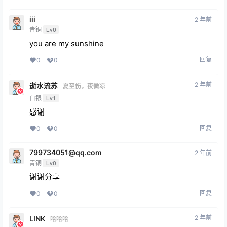
青铜
Lv0
you are my sunshine
回复
0
0
2 年前
逝水流苏
夏至伤，夜微凉
白银
Lv1
感谢
回复
0
0
799734051@qq.com
2 年前
青铜
Lv0
谢谢分享
回复
0
0
2 年前
LINK
哈哈哈
青铜
Lv0
哈哈哈