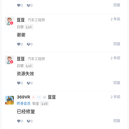
2 年前
豆豆
汽车工程师
白银
Lv1
谢谢
回复
0
0
2 年前
豆豆
汽车工程师
白银
Lv1
资源失效
回复
0
0
369VR
豆豆
2 年前
@
A
M
终身会员
铂金
Lv3
已经修复
回复
0
0
豆豆
369VR
2 年前
@
A
M
白银
Lv1