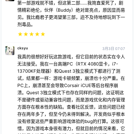
见。我比瘾君子更渴望第三部，迫不及待地想玩到下一
剂毒品。
★
★
★
★
★
cksyu
3月3日 07:07
我真的很想好好玩这款游戏，但它目前的状态实在令人
无法接受。我在一台高端PC（RTX 4080显卡，i7-
13700KF处理器）和Quest 3独立模式下都进行了测
试，结果都一样：游戏卡顿频繁，崩溃也十分严重。在
PC上，崩溃甚至会导致Corsair iCUE等后台程序崩
溃。Quest 3独立模式下也存在同样的问题，这证明这
不是硬件或驱动兼容性问题，而是游戏优化和内存管理
方面存在根本性的缺陷。查看社区反馈，这些问题已经
存在两年多了，但至今仍未得到解决。开发商似乎根本
没有修复这些严重影响游戏体验的bug的打算。这很可
惜，因为游戏本身很有潜力，但就目前的情况来看，它
纯粹是在浪费时间和金钱。为了避免精神崩溃，在真正
的稳定补丁发布之前，千万不要玩这款游戏。