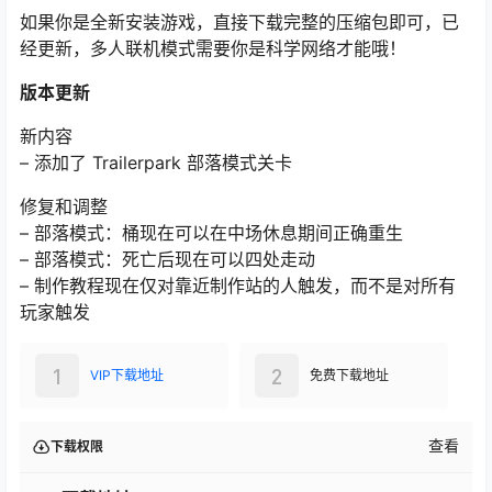
版本更新
新内容
– 添加了 Trailerpark 部落模式关卡
修复和调整
– 部落模式：桶现在可以在中场休息期间正确重生
– 部落模式：死亡后现在可以四处走动
– 制作教程现在仅对靠近制作站的人触发，而不是对所有
玩家触发
1
2
VIP下载地址
免费下载地址
查看
下载权限
VIP下载地址