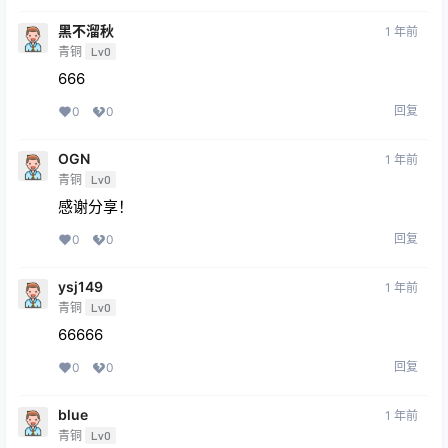
青铜
Lv0
666
回复
0
0
OGN
1 年前
青铜
Lv0
感谢分享！
回复
0
0
ysj149
1 年前
青铜
Lv0
66666
回复
0
0
blue
1 年前
青铜
Lv0
good
回复
0
0