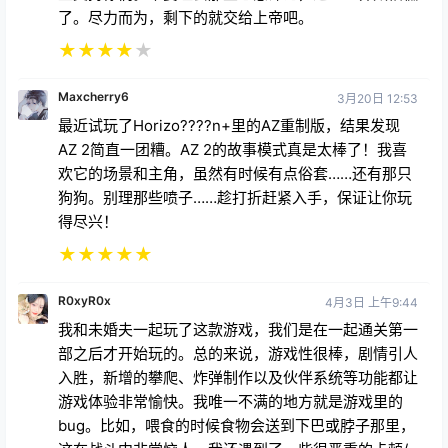
★
★
★
★
★
Maxcherry6
3月20日 12:53
最近试玩了Horizo????n+里的AZ重制版，结果发现
AZ 2简直一团糟。AZ 2的故事模式真是太棒了！我喜
欢它的场景和主角，虽然有时候有点俗套……还有那只
狗狗。别理那些喷子……趁打折赶紧入手，保证让你玩
得尽兴！
★
★
★
★
★
R0xyR0x
4月3日 上午9:44
我和未婚夫一起玩了这款游戏，我们是在一起通关第一
部之后才开始玩的。总的来说，游戏性很棒，剧情引人
入胜，新增的攀爬、炸弹制作以及伙伴系统等功能都让
游戏体验非常愉快。我唯一不满的地方就是游戏里的
bug。比如，喂食的时候食物会送到下巴或脖子那里，
这在战斗中非常恼人。我还遇到了一些很严重的卡顿/
延迟，导致我不止一次死亡。有时候，当我应该复活或