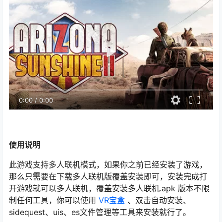
0:00
/
0:00
使用说明
此游戏支持多人联机模式，如果你之前已经安装了游戏，
那么只需要在下载多人联机版覆盖安装即可，安装完成打
开游戏就可以多人联机，覆盖安装多人联机.apk 版本不限
制任何工具，你可以使用
VR宝盒
、双击自动安装、
sidequest、uis、es文件管理等工具来安装就行了。
如果你是全新安装游戏，直接下载完整的压缩包即可，已
经更新，多人联机模式需要你是科学网络才能哦！