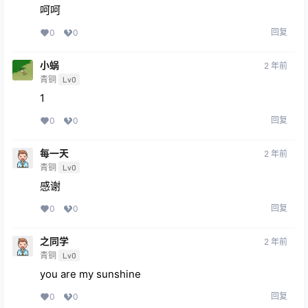
小蜗
2 年前
青铜
Lv0
1
回复
0
0
每一天
2 年前
青铜
Lv0
感谢
回复
0
0
之同学
2 年前
青铜
Lv0
you are my sunshine
回复
0
0
黑不溜秋
1 年前