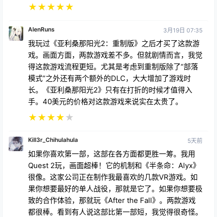
AlenRuns
3月19日 07:35
我玩过《亚利桑那阳光2：重制版》之后才买了这款游
戏。画面方面，两款游戏差不多。但就剧情而言，我觉
得这款游戏流程更短。尤其是考虑到重制版除了“部落
模式”之外还有两个额外的DLC，大大增加了游戏时
长。《亚利桑那阳光2》只有在打折的时候才值得入
手。40美元的价格对这款游戏来说实在太贵了。
★
★
★
★
★
Kill3r_Chihulahula
5天前
如果你喜欢第一部，这部在各方面都更胜一筹。我用
Quest 2玩，画面超棒！它的机制和《半条命：Alyx》
很像。这家公司正在制作我最喜欢的几款VR游戏。如
果你想要最好的单人战役，那就是它了。如果你想要极
致的合作体验，那就玩《After the Fall》。两款游戏
都很棒。看到有人说这部比第一部短，我觉得很奇怪。
事实并非如此，它实际上要长得多。只是被分成了很多
章节，加载界面的进度条会让人觉得游戏很短，但那个