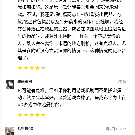
我如痴如醉。这是第一款让我每天都会回来的VR游
戏。不过，我还是想吐槽两点：- 收起/拔出武器、存
放/取出背包物品以及打开药水的操作有点尴尬。我经
常会掉落正在收起的武器，或者在试图从地上捡起背包
里的物品时，却意外地捡起。- 作为一个容易受惊的
人，敌人会在离你一米远的地方刷新，这有点烦人。尤
其是在附近没有亡灵法师的情况下，这种情况就更不合
理了。
★
★
★
★
★
脱辅基的
6天前
它可能有点难，但如果你利用游戏机制而不是拼命挥
动，效果会非常好。这款游戏太棒了，是我迄今为止在
VR游戏中体验最好的。
★
★
★
★
★
瓦拉格00
7月9日 06:32