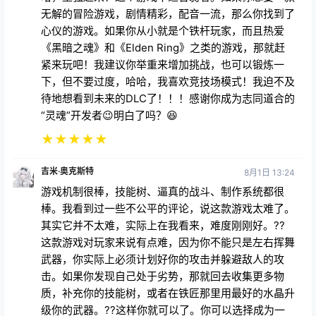
无解的冒险游戏，剧情精彩，配音一流，那么你找到了
心仪的游戏。如果你从小就是个铁杆玩家，而且热爱
《黑暗之魂》和《Elden Ring》之类的游戏，那就赶
紧来玩吧！我建议你举重来增加挑战，也可以锻炼一
下，但不要过度，哈哈，我喜欢竞技场模式！我迫不及
待地想看到未来的DLC了！！！感谢你成为志同道合的
“灵魂”开发者😉明白了吗？😆
★
★
★
★
★
吉米·奥克斯特
8月1日 13:24
游戏机制很棒，技能树、逼真的战斗、制作系统都很
棒。我看到过一些不公平的评论，说这款游戏太难了。
其实它并不太难，实际上在我看来，难度刚刚好。??
这款游戏对玩家来说有点难，因为你不能只是左右挥舞
武器，你实际上必须计划好你的攻击并躲避敌人的攻
击。如果你发现自己处于劣势，那就回去收集更多物
质，补充你的技能树，或者在铁匠那里用最好的水晶升
级你的武器。??这样你就可以了。你可以选择成为一