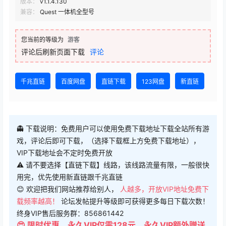
版本：
v1.1.4.130
兼容：
Quest 一体机全型号
您当前的等级为
游客
评论后刷新页面下载
评论
千兆直链
百度网盘
直链下载
123网盘
新直链
👻 下载说明：免费用户可以使用免费下载地址下载全站所有游
戏，评论后即可下载，（选择下载框上方免费下载地址），
VIP下载地址会不定时免费开放
⚠ 请不要选择【直链下载】线路，该线路流量有限，一般很快
用完，优先使用新直链跟千兆直链
😊 欢迎把我们网站推荐给别人，
人越多，开放VIP地址免费下
载频率越高！
论坛发帖提升等级即可获得更多每日下载次数！
终身VIP售后服务群：856861442
😍 限时优惠，永久VIP仅需128元，永久VIP额外赠送