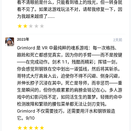
看不清眼前是什么，只能看到墙上的烛光，但一转身就
看不见了。如果这游戏玩法不对，请帮我修复一下，因
为我越来越烦了……
★
★
★
★
★
2023年
2天前
Grimlord 是 VR 中最纯粹的魂系游戏：每一次格挡、
踉跄和死亡都感觉真实，因为你的手臂——而不是按键
——在完成动作。剑术 1:1，残酷而精彩；挥错一剑，
你会感觉到钢铁在空中划出一道弧线，然后将其斩杀。
哥特式大厅高耸入云，迫使你不得不闪避、侧身闪避，
并伸长脖子沉浸在其中。死亡是导师，而非惩罚——重
生是瞬间的，但你伤痕累累的肩膀会铭记在心。多人游
戏中的幻影闪烁不定，如同活生生的噩梦。轻微的命中
检测故障和繁琐的腰包菜单都无法让剑刃变钝。
Grimlord 不仅需要技巧，还需要用汗水和钢铁锻造
它。9/10
★
★
★
★
★