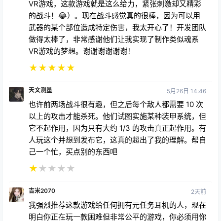
VR游戏，这款游戏就是这么给力，紧张刺激却又精彩
的战斗！😂）。现在战斗感觉真的很棒，因为可以用
武器的某个部位造成特定伤害，我太开心了！开发团队
做得太棒了，非常感谢他们让我实现了制作类似魂系
VR游戏的梦想。谢谢谢谢谢谢！
★
★
★
★
★
天文测量
5月26日 14:46
也许前两场战斗很有趣，但之后每个敌人都需要 10 次
以上的攻击才能杀死。他们试图实施某种装甲系统，但
它不起作用，因为只有大约 1/3 的攻击真正起作用。有
人玩这个并想到发布它，这真的超出了我的理解。帮自
己一个忙，买点别的东西吧
★
★
★
★
★
吉米2070
2天前
我强烈推荐这款游戏给任何拥有元任务耳机的人，现在
明白你正在玩一款困难但非常公平的游戏，你必须用你