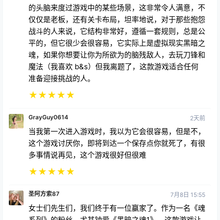
的头脑来度过游戏中的某些场景，这非常令人满意，不
仅仅是老板，还有关卡布局，坦率地说，对于那些抱怨
战斗的人来说，它结构非常好，遵循一套规则，总是公
平的，但它很少会很容易，它实际上是虚拟现实黑暗之
魂，如果你想要让你为所欲为的脑残敌人，去玩刀锋和
魔法（我喜欢 b&s）但我离题了，这款游戏适合任何
准备迎接挑战的人。
★
★
★
★
★
GrayGuy0614
2天前
当我第一次进入游戏时，我以为它会很容易，但是不，
这个游戏讨厌你，即将到达一个保存点你就死了，有很
多事情说再见，这个游戏很好但很难
★
★
★
★
★
圣阿方索87
7月8日 15:55
女士们先生们，我们终于有一位赢家了。作为一名《魂
系列》的粉丝，尤其钟爱《黑暗之魂1》，这款游戏让