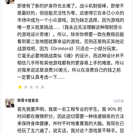
即使有了新的护身符也太难了。战斗机制很棒，即使不
是最好的，但技能灵活性为零，这使得它在本已小众的
市场中成为一个小众游戏，因为缺乏选择，因为游戏的
唯一意义就是挑战......（我永远无法理解这种限制受众
的游戏设计思维）。所以，除非你想要一款在教程后能
看到第二张地图就算幸运的游戏，否则还是购买其他近
战游戏吧，因为《Grimlord》只适合一小部分玩家，
它毫无必要地挑战类似《魂》的设计，而这种设计并不
相信几乎所有其他游戏都有的更容易上手的难度。所以
对我来说这是浪费30美元，所以在浪费自己的钱之前
一定要认真考虑一下……
★
★
★
★
★
笨蛋卡普麦吉
18天前
首先我要声明，我是一名工程专业的学生。我 90% 的
时间都在做微积分，因此迫切需要一种快速锻炼的方法
来保持身体健康，并时不时地重置我的大脑。我现在已
经玩了五六遍了，说实话，我对这个游戏爱不释手。目