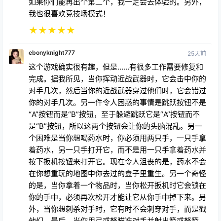
如果你们能再出个第二个，我一定会去体验的。另外，
我也很喜欢竞技场模式！
★
★
★
★
★
ebonyknight777
25天前
这个游戏确实很有趣，但是……有很多工作需要修复和
完成。据我所见，当你挥动近战武器时，它会击中你的
对手几次，然后当你的近战武器穿过他们时，它会错过
你的对手几次。另一件令人困惑的事情是跳跃按钮不是
“A”按钮而是“B”按钮，至于躲避跳跃它是“A”按钮而不
是“B”按钮，所以这两个按钮会让你的头脑混乱。另一
个困难是当你想喝药水时，你必须用两只手，一只手拿
着药水，另一只手打开它，而不是用一只手拿着药水并
按下扳机按钮来打开它。现在令人沮丧的是，药水不会
在你想重玩的地图中你去过的盒子里重生。另一个奇怪
的是，当你拿着一个物品时，当你松开扳机时它会锁在
你的手中，必须再次松开才能让它从你手中掉下来。另
外，当你想刺杀对手时，它有时不会刺穿对手，而是戳
他们。最后，当你用弓或弩瞄准对手并射出箭或弩箭