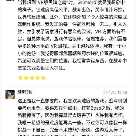
当我想到“VR版黑暗之魂”时，Grimlord 就是我想象中
的样子。它难度高但公平，战斗出色，关卡设计巧妙，
世界构建炫酷。此外，它还额外加了令人惊喜的深度武
器制作系统。我发现的每一件武器都独一无二，引人入
胜，并引发了玩家进行有意义的尝试。VR 方面略有不
足，但总体来说，游戏体验很棒。强烈推荐，我们需要
更多这种水平的 VR 游戏。关于游戏体验，我有一个小
小的抱怨：我觉得腰部武器鞘和药水袋的位置很尴尬，
希望可以调整它们的位置。我经常拿错东西，在战斗中
拿错东西会很让人抓狂。
★
★
★
★
★
凯亚特勒
7月17日 12:06
这正是我一直想要的。我喜欢高难度的游戏，战斗机制
要考虑周全，我喜欢挥汗如雨。打完Boss之后，我的
胳膊都疼了，因为我挥舞得太厉害了！也许我有点怪。
我唯一希望的是难度能再高一些，不过你可以像我一样
挑战一下自己，完全不用技能升级树。这游戏太棒了，