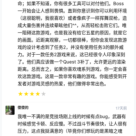
命；如果不知道，你有很多工具可以对付他们。Boss
一开始会让人感到畏惧。直到你意识到你可以利用环境
（这很聪明，我很喜欢）或者像疯子一样挥舞双枪，造
成大量伤害并连续晕眩他们^^，从而轻松击败它们。唯
一阻碍这款游戏，也是我没有给它五星的原因，就是它
的画面。近距离观察，一切都很棒，但你会发现这款游
戏的设计考虑到了任务2，并没有使用任务3的额外威
力。对于一款任务2游戏来说，这已经很令人印象深刻
了。他们真应该做一个Quest 3补丁，允许更远的渲染
距离。总而言之，如果你喜欢魂系列游戏，你一定会喜
欢这款游戏。这是一款非常有趣的游戏。你能感受到开
发者对游戏灵感的热爱，他们做得非常出色。
★
★
★
★
★
傻傻的
17天前
我唯一不满的是竞技场刚上线的时候有点bug，武器有
时候感觉卡顿、反应慢。不过战斗节奏很快，让人很有
压力，这点我挺满意的（毕竟你们想玩的是黑暗之魂