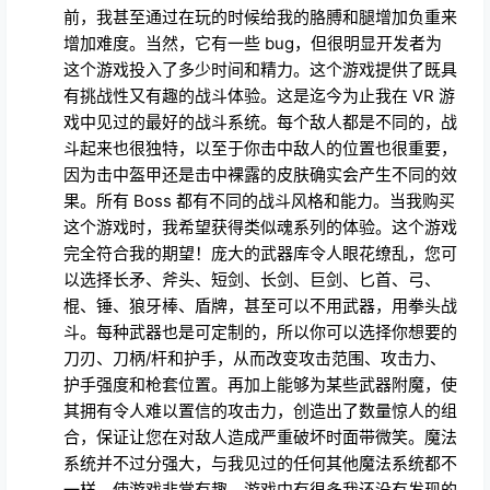
前，我甚至通过在玩的时候给我的胳膊和腿增加负重来
增加难度。当然，它有一些 bug，但很明显开发者为
这个游戏投入了多少时间和精力。这个游戏提供了既具
有挑战性又有趣的战斗体验。这是迄今为止我在 VR 游
戏中见过的最好的战斗系统。每个敌人都是不同的，战
斗起来也很独特，以至于你击中敌人的位置也很重要，
因为击中盔甲还是击中裸露的皮肤确实会产生不同的效
果。所有 Boss 都有不同的战斗风格和能力。当我购买
这个游戏时，我希望获得类似魂系列的体验。这个游戏
完全符合我的期望！庞大的武器库令人眼花缭乱，您可
以选择长矛、斧头、短剑、长剑、巨剑、匕首、弓、
棍、锤、狼牙棒、盾牌，甚至可以不用武器，用拳头战
斗。每种武器也是可定制的，所以你可以选择你想要的
刀刃、刀柄/杆和护手，从而改变攻击范围、攻击力、
护手强度和枪套位置。再加上能够为某些武器附魔，使
其拥有令人难以置信的攻击力，创造出了数量惊人的组
合，保证让您在对敌人造成严重破坏时面带微笑。魔法
系统并不过分强大，与我见过的任何其他魔法系统都不
一样，使游戏非常有趣。游戏中有很多我还没有发现的