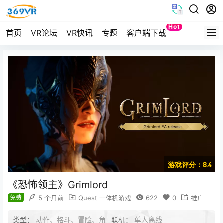
Hot
首页
VR论坛
VR快讯
专题
客户端下载
Quest
游戏评分：8.4
《恐怖领主》Grimlord
免费
5 个月前
Quest 一体机游戏
622
0
推广
类型：
动作、格斗、冒险、角
联机：
单人离线