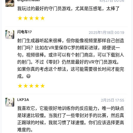
4月27日 00:06
我玩过的最好的守门员游戏，尤其是压感笔，太棒了
★
★
★
★
★
闪电车17
2025年1月18日 00:19
射门生成器听起来很棒，但你能像视频里那样自己创造
射门吗？比如在VR里保存C罗的精彩进球，顺便说一
句，视频很棒。或许可以有个射门商店，可以下载别人
的射门。不过《零封》仍然是最好的VR守门员游戏。
如果你真的考虑这个想法，这可能需要很长时间才能完
成。😃
★
★
★
★
★
LKP3A
2月25日 17:55
我喜欢它，它能很好地训练你的反应能力，唯一的缺点
是球速比较慢。当我打了一些零封对手的比赛，然后真
正踢球的时候，我就习惯了球速慢。你们应该选择更高
难度的。