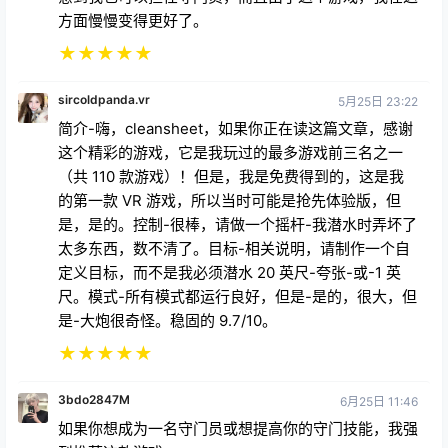
方面慢慢变得更好了。
★
★
★
★
★
sircoldpanda.vr
5月25日 23:22
简介-嗨，cleansheet，如果你正在读这篇文章，感谢
这个精彩的游戏，它是我玩过的最多游戏前三名之一
（共 110 款游戏）！但是，我是免费得到的，这是我
的第一款 VR 游戏，所以当时可能是抢先体验版，但
是，是的。控制-很棒，请做一个摇杆-我潜水时弄坏了
太多东西，数不清了。目标-相关说明，请制作一个自
定义目标，而不是我必须潜水 20 英尺-夸张-或-1 英
尺。模式-所有模式都运行良好，但是-是的，很大，但
是-大炮很奇怪。稳固的 9.7/10。
★
★
★
★
★
3bdo2847M
6月25日 11:46
如果你想成为一名守门员或想提高你的守门技能，我强