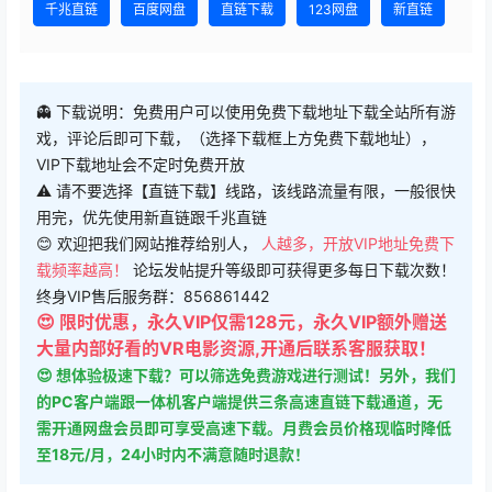
千兆直链
百度网盘
直链下载
123网盘
新直链
👻 下载说明：免费用户可以使用免费下载地址下载全站所有游
戏，评论后即可下载，（选择下载框上方免费下载地址），
VIP下载地址会不定时免费开放
⚠ 请不要选择【直链下载】线路，该线路流量有限，一般很快
用完，优先使用新直链跟千兆直链
😊 欢迎把我们网站推荐给别人，
人越多，开放VIP地址免费下
载频率越高！
论坛发帖提升等级即可获得更多每日下载次数！
终身VIP售后服务群：856861442
😍 限时优惠，永久VIP仅需128元，永久VIP额外赠送
大量内部好看的VR电影资源,开通后联系客服获取！
😍 想体验极速下载？可以筛选免费游戏进行测试！另外，我们
的PC客户端跟一体机客户端提供三条高速直链下载通道，无
需开通网盘会员即可享受高速下载。月费会员价格现临时降低
至18元/月，24小时内不满意随时退款！