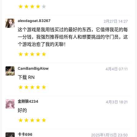
★
★
★
★
★
alexdagoat.83267
2月27日 14:27
这个游戏是我用钱买过的最好的东西，它值得我花的每
一分钱，我强烈推荐给所有人和想要挑战的守门员，这
个游戏治愈了我的无聊！
★
★
★
★
★
CamBamBigAlow
4月4日 07:11
下载 RN
★
★
★
★
★
金刚狼4234
4月3日 18:21
好的
★
★
★
★
★
卡卡696
2025年1月15日 23:50