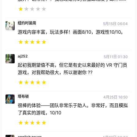
★
★
★
★
★
纽约时装周
5月15日 06:04
游戏内容丰富，玩法多样！画面8/10，游戏性10/10。
★
★
★
★
★
aj252
5月11日 01:30
起初我期望值不高，但它是有史以来最好的 VR 守门员
游戏，对我帮助很大，所以谢谢你 ??
★
★
★
★
★
塔布顿
4月25日 16:50
很棒的体验——团队非常乐于助人。非常好，而且模拟
了真实的游戏，10/10
★
★
★
★
★
english.neuer