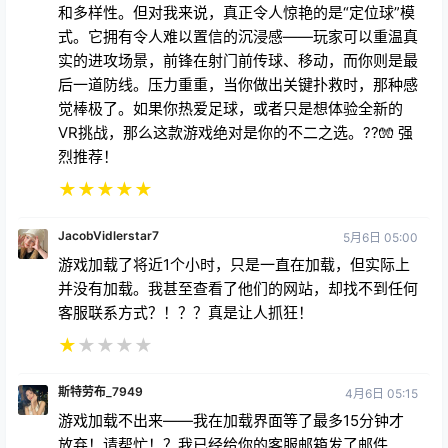
和多样性。但对我来说，真正令人惊艳的是“定位球”模
式。它拥有令人难以置信的沉浸感——玩家可以重温真
实的进攻场景，前锋在射门前传球、移动，而你则是最
后一道防线。压力重重，当你做出关键扑救时，那种感
觉棒极了。如果你热爱足球，或者只是想体验全新的
VR挑战，那么这款游戏绝对是你的不二之选。??🧤 强
烈推荐！
★
★
★
★
★
JacobVidlerstar7
5月6日 05:00
游戏加载了将近1个小时，只是一直在加载，但实际上
并没有加载。我甚至查看了他们的网站，却找不到任何
客服联系方式？！？？真是让人抓狂！
★
★
★
★
★
斯特劳布_7949
4月6日 05:15
游戏加载不出来——我在加载界面等了最多15分钟才
放弃！请帮忙！？我已经给你的客服邮箱发了邮件……