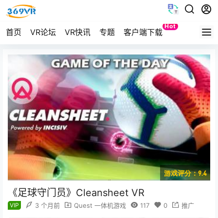
Hot
首页
VR论坛
VR快讯
专题
客户端下载
Quest
游戏评分：9.4
《足球守门员》Cleansheet VR
VIP
3 个月前
Quest 一体机游戏
117
0
推广