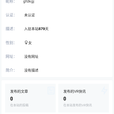
昵称：
gfdkgj
认证：
未认证
描述：
入驻本站
879
天
性别：
女
网址：
没有网址
简介：
没有描述
发布的文章
发布的VR快讯
0
0
在本站的投稿
在本站发布的VR快讯