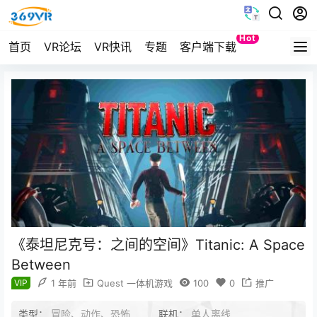
Hot
首页
VR论坛
VR快讯
专题
客户端下载
Quest
《泰坦尼克号：之间的空间》Titanic: A Space
Between
VIP
1 年前
Quest 一体机游戏
100
0
推广
类型：
冒险、动作、恐怖
联机：
单人离线