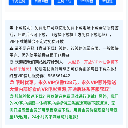
千兆直链
百度网盘
直链下载
123网盘
新直链
👻 下载说明：免费用户可以使用免费下载地址下载全站所有游
戏，评论后即可下载，（选择下载框上方免费下载地址），
VIP下载地址会不定时免费开放
⚠ 请不要选择【直链下载】线路，该线路流量有限，一般很快
用完，优先使用新直链跟千兆直链
😊 欢迎把我们网站推荐给别人，
人越多，开放VIP地址免费下
载频率越高！
论坛发帖提升等级即可获得更多每日下载次数！
终身VIP售后服务群：856861442
😍 限时优惠，永久VIP仅需128元，永久VIP额外赠送
大量内部好看的VR电影资源,开通后联系客服获取！
😍 想体验极速下载？可以筛选免费游戏进行测试！另外，我们
的PC客户端跟一体机客户端提供三条高速直链下载通道，无
需开通网盘会员即可享受高速下载。月费会员价格现临时降低
至18元/月，24小时内不满意随时退款！