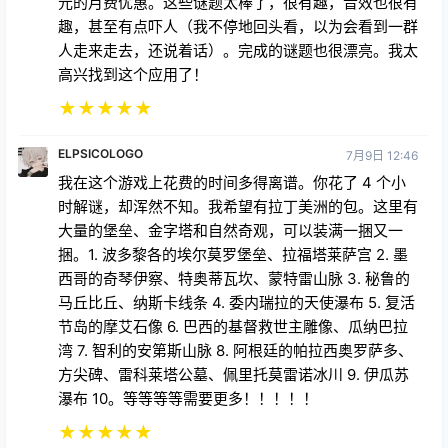
元的月费优惠。这些谜题太棒了，很有趣，音效也很有
趣，甚至有点吓人（我不停地回头看，以为会看到一群
人走来走去，还说着话）。完成的谜题也很漂亮。我太
高兴找到这个应用了！
★
★
★
★
★
ELPSICOLOGO
7月9日 12:46
我在这个游戏上花费的时间多得离谱。你花了 4 个小
时解谜，却浑然不知。我希望有拉丁美洲的包。这里有
大量的堡垒、金字塔和自然奇观，可以装满一捆又一
捆。1. 波多黎各的埃尔莫罗堡垒、拉福塔莱萨宫 2. 墨
西哥的奇琴伊察、特奥蒂瓦坎、蒙特雷山脉 3. 秘鲁的
马丘比丘、纳斯卡线条 4. 委内瑞拉的天使瀑布 5. 复活
节岛的摩艾石像 6. 巴西的基督救世主雕像、瓜纳巴拉
湾 7. 智利的安第斯山脉 8. 阿根廷的帕拉西奥罗萨多、
方尖碑、雷科莱塔公墓、佩里托莫雷诺冰川 9. 伊瓜苏
瀑布 10。等等等等需要更多！！！！！
★
★
★
★
★