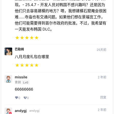
现。- 25.4.7 - 开发人员对韩国不感兴趣吗？还是因为
他们只去容易建模的地方？嗯，我想建模石窟庵会很困
难……寺庙也有交通问题。如果他们想在景福宫工作，
他们可能需要得到首尔市政府的批准。不过，我希望有
一天能发布韩国 DLC。
★
★
★
★
★
巴勒姆
25天前
八月月度礼包在哪里
★
★
★
★
★
missile
2 年前
青铜
Lv0
66666666
回复
0
0
2 年前
andygj
andygj