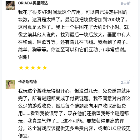
ORIADA奥里阿达
5天前
我花了很多VR时间玩这个应用。可以自己决定拼图的
块数，这真是太棒了。最近我把块数增加到200块了，
这可真是太难了。我上一个拼图花了大约6个小时。就
像之前其他人说的。找到最后一块后放大。画面中有人
在移动、唱歌等等。还有鸟儿在飞翔。我看到了鸭子、
绵羊、狗等等。你甚至可以和它们互动 ;-) 非常感谢。
谢谢！
★
★
★
★
★
卡洛斯哈德
2天前
我玩这个游戏玩得很开心，但没过几天，免费谜题就用
完了，所有谜题都变成了付费谜题。我不同意对内容这
么少的游戏收费，然后每个谜题都向用户收取高额费
用……看到我被误导了，现在他们还指望我每个谜题都
玩，我真是气炸了……这不可能。要想获得更高的评
分，这个游戏应该提供更多免费内容，或者DLC应该更
便宜。