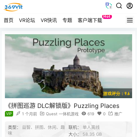
Hot
首页
VR论坛
VR快讯
专题
客户端下载
Quest
游戏评分：9.6
《拼图巡游 DLC解锁版》Puzzling Places
VIP
1 个月前
Quest 一体机游戏
619
0
推广
类型：
益智、拼图、休闲、趣
联机：
单人离线
味
大小：
58.35 GB