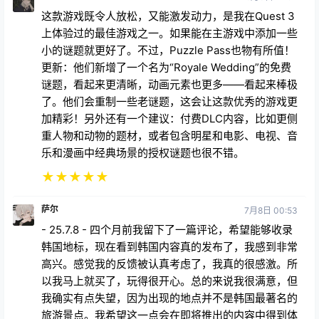
这款游戏既令人放松，又能激发动力，是我在Quest 3
上体验过的最佳游戏之一。如果能在主游戏中添加一些
小的谜题就更好了。不过，Puzzle Pass也物有所值！
更新：他们新增了一个名为“Royale Wedding”的免费
谜题，看起来更清晰，动画元素也更多——看起来棒极
了。他们会重制一些老谜题，这会让这款优秀的游戏更
加精彩！另外还有一个建议：付费DLC内容，比如更侧
重人物和动物的题材，或者包含明星和电影、电视、音
乐和漫画中经典场景的授权谜题也很不错。
★
★
★
★
★
萨尔
7月8日 00:53
- 25.7.8 - 四个月前我留下了一篇评论，希望能够收录
韩国地标，现在看到韩国内容真的发布了，我感到非常
高兴。感觉我的反馈被认真考虑了，我真的很感激。所
以我马上就买了，玩得很开心。总的来说我很满意，但
我确实有点失望，因为出现的地点并不是韩国最著名的
旅游景点。我希望这一点会在即将推出的内容中得到体