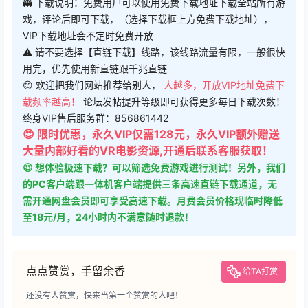
👻 下载说明：免费用户可以使用免费下载地址下载全站所有游
戏，评论后即可下载，（选择下载框上方免费下载地址），
VIP下载地址会不定时免费开放
⚠ 请不要选择【直链下载】线路，该线路流量有限，一般很快
用完，优先使用新直链跟千兆直链
😊 欢迎把我们网站推荐给别人，
人越多，开放VIP地址免费下
载频率越高！
论坛发帖提升等级即可获得更多每日下载次数！
终身VIP售后服务群：856861442
😍 限时优惠，永久VIP仅需128元，永久VIP额外赠送
大量内部好看的VR电影资源,开通后联系客服获取！
😍 想体验极速下载？可以筛选免费游戏进行测试！另外，我们
的PC客户端跟一体机客户端提供三条高速直链下载通道，无
需开通网盘会员即可享受高速下载。月费会员价格现临时降低
至18元/月，24小时内不满意随时退款！
点点赞赏，手留余香
给TA打赏
还没有人赞赏，快来当第一个赞赏的人吧！