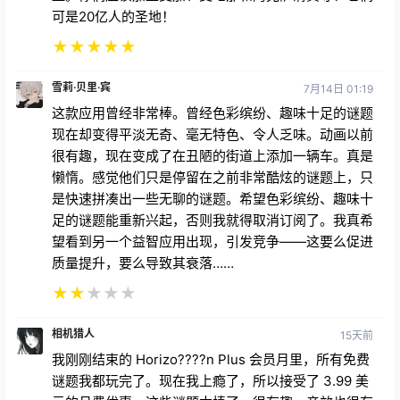
可是20亿人的圣地！
★
★
★
★
★
雪莉·贝里·宾
7月14日 01:19
这款应用曾经非常棒。曾经色彩缤纷、趣味十足的谜题
现在却变得平淡无奇、毫无特色、令人乏味。动画以前
很有趣，现在变成了在丑陋的街道上添加一辆车。真是
懒惰。感觉他们只是停留在之前非常酷炫的谜题上，只
是快速拼凑出一些无聊的谜题。希望色彩缤纷、趣味十
足的谜题能重新兴起，否则我就得取消订阅了。我真希
望看到另一个益智应用出现，引发竞争——这要么促进
质量提升，要么导致其衰落……
★
★
★
★
★
相机猎人
15天前
我刚刚结束的 Horizo????n Plus 会员月里，所有免费
谜题我都玩完了。现在我上瘾了，所以接受了 3.99 美