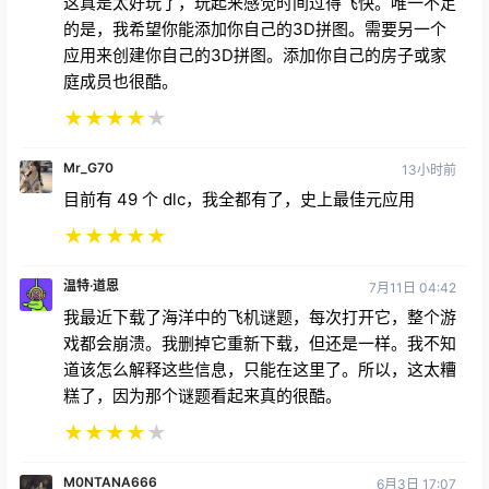
这真是太好玩了，玩起来感觉时间过得飞快。唯一不足
的是，我希望你能添加你自己的3D拼图。需要另一个
应用来创建你自己的3D拼图。添加你自己的房子或家
庭成员也很酷。
★
★
★
★
★
Mr_G70
13小时前
目前有 49 个 dlc，我全都有了，史上最佳元应用
★
★
★
★
★
温特·道恩
7月11日 04:42
我最近下载了海洋中的飞机谜题，每次打开它，整个游
戏都会崩溃。我删掉它重新下载，但还是一样。我不知
道该怎么解释这些信息，只能在这里了。所以，这太糟
糕了，因为那个谜题看起来真的很酷。
★
★
★
★
★
M0NTANA666
6月3日 17:07