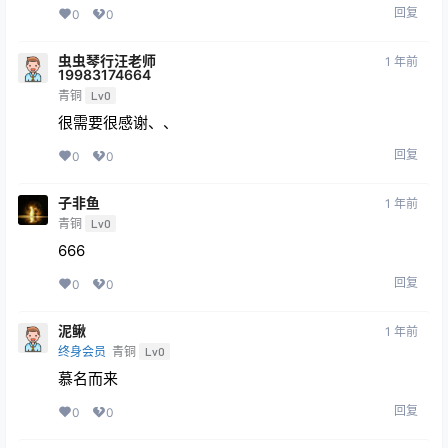
回复
0
0
虫虫琴行汪老师
1 年前
19983174664
青铜
Lv0
很需要很感谢、、
回复
0
0
子非鱼
1 年前
青铜
Lv0
666
回复
0
0
泥鳅
1 年前
终身会员
青铜
Lv0
慕名而来
回复
0
0