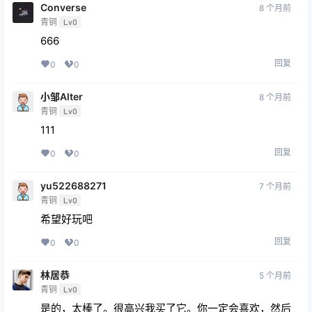
Converse
8 个月前
青铜
Lv0
666
回复
0
0
小邹Alter
8 个月前
青铜
Lv0
111
回复
0
0
yu522688271
7 个月前
青铜
Lv0
希望好玩吧
回复
0
0
林居恭
5 个月前
青铜
Lv0
是的，太棒了。很高兴我买了它。你一定会喜欢，然后