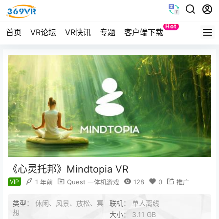
Hot
首页
VR论坛
VR快讯
专题
客户端下载
Quest
《心灵托邦》Mindtopia VR
VIP
1 年前
Quest 一体机游戏
128
0
推广
类型：
休闲、风景、放松、冥
联机：
单人离线
想
大小：
3.11 GB