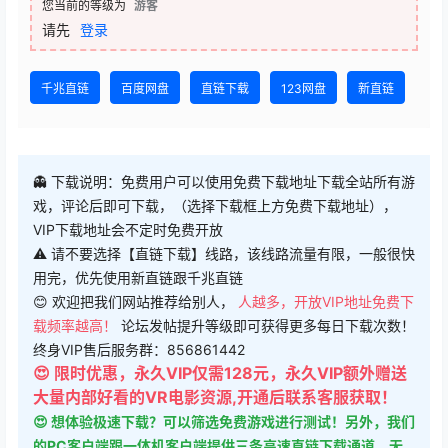
您当前的等级为
游客
请先
登录
千兆直链
百度网盘
直链下载
123网盘
新直链
👻 下载说明：免费用户可以使用免费下载地址下载全站所有游
戏，评论后即可下载，（选择下载框上方免费下载地址），
VIP下载地址会不定时免费开放
⚠ 请不要选择【直链下载】线路，该线路流量有限，一般很快
用完，优先使用新直链跟千兆直链
😊 欢迎把我们网站推荐给别人，
人越多，开放VIP地址免费下
载频率越高！
论坛发帖提升等级即可获得更多每日下载次数！
终身VIP售后服务群：856861442
😍 限时优惠，永久VIP仅需128元，永久VIP额外赠送
大量内部好看的VR电影资源,开通后联系客服获取！
😍 想体验极速下载？可以筛选免费游戏进行测试！另外，我们
的PC客户端跟一体机客户端提供三条高速直链下载通道，无