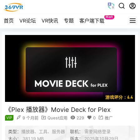
Hot
首页
VR论坛
VR快讯
专题
客户端下载
Quest
游戏评分：6.4
《Plex 播放器》Movie Deck for Plex
VIP
9 个月前
Quest应用
229
0
推广
类型：
播放器、工具、服务器
联机：
需要网络登录
大小：
381.19 MB
版本：
2025年10月29日