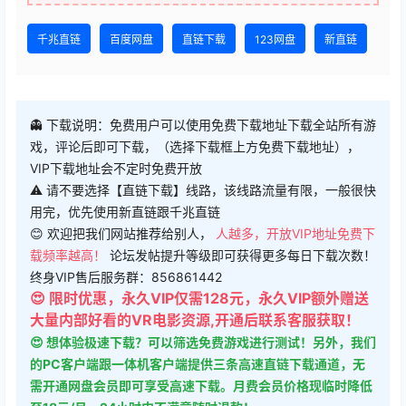
千兆直链
百度网盘
直链下载
123网盘
新直链
👻 下载说明：免费用户可以使用免费下载地址下载全站所有游
戏，评论后即可下载，（选择下载框上方免费下载地址），
VIP下载地址会不定时免费开放
⚠ 请不要选择【直链下载】线路，该线路流量有限，一般很快
用完，优先使用新直链跟千兆直链
😊 欢迎把我们网站推荐给别人，
人越多，开放VIP地址免费下
载频率越高！
论坛发帖提升等级即可获得更多每日下载次数！
终身VIP售后服务群：856861442
😍 限时优惠，永久VIP仅需128元，永久VIP额外赠送
大量内部好看的VR电影资源,开通后联系客服获取！
😍 想体验极速下载？可以筛选免费游戏进行测试！另外，我们
的PC客户端跟一体机客户端提供三条高速直链下载通道，无
需开通网盘会员即可享受高速下载。月费会员价格现临时降低