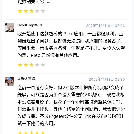
能强制关闭它……
★
★
★
★
★
DevilDog1983
2025年10月10日 05:03
我开始使用这款超棒的 Plex 应用，一直都很顺利，直
到最近出了问题。我好像无法访问我添加的服务器了。
应用里会显示服务器名称，但就是打不开。更令人失望
的是，Plex 居然没有其他应用。
★
★
★
★
★
大野大冒险
2025年11月8日 05:30
之前一直运行良好，但V71版本却把所有视频都变成了
绿屏，可能是因为那个没人需要的AR功能……现在我根
本没法看电影了。我花了一个小时尝试调整色调等等，
但效果并不理想。等他们修复这个问题后，我会把评分
改成五星。不过Ergeter软件公司应该在发布前好好测
试一下他们的应用。
★
★
★
★
★