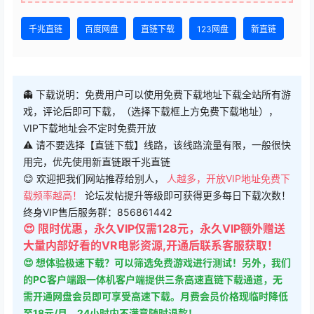
千兆直链
百度网盘
直链下载
123网盘
新直链
👻 下载说明：免费用户可以使用免费下载地址下载全站所有游
戏，评论后即可下载，（选择下载框上方免费下载地址），
VIP下载地址会不定时免费开放
⚠ 请不要选择【直链下载】线路，该线路流量有限，一般很快
用完，优先使用新直链跟千兆直链
😊 欢迎把我们网站推荐给别人，
人越多，开放VIP地址免费下
载频率越高！
论坛发帖提升等级即可获得更多每日下载次数！
终身VIP售后服务群：856861442
😍 限时优惠，永久VIP仅需128元，永久VIP额外赠送
大量内部好看的VR电影资源,开通后联系客服获取！
😍 想体验极速下载？可以筛选免费游戏进行测试！另外，我们
的PC客户端跟一体机客户端提供三条高速直链下载通道，无
需开通网盘会员即可享受高速下载。月费会员价格现临时降低
至18元/月，24小时内不满意随时退款！