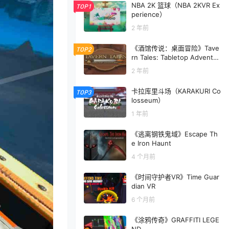
NBA 2K 篮球（NBA 2KVR Ex
TOP1
perience）
2 年前
《酒馆传说：桌面冒险》Tave
TOP2
rn Tales: Tabletop Adventur
es VR
2 年前
卡拉库里斗场（KARAKURI Co
TOP3
losseum）
1 年前
《逃离钢铁鬼域》Escape Th
e Iron Haunt
4 个月前
《时间守护者VR》Time Guar
dian VR
6 个月前
《涂鸦传奇》GRAFFITI LEGE