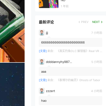
ND
1 年前
最新评论
PREV
NEXT
jjj
7 小时后
66666666666666666666666
[文章]
来自：
《真实钓鱼DLC 解锁版》Real VR Fishing DLC
ddddannyhy987878
5 小时后
aaa
[文章]
来自：
《泰博尔的幽灵》Ghosts of Tabor
zzzert
4 小时后
hao