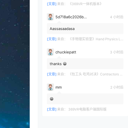
[文章]
来自：
《369VR一体机版本》
5d718a6c2026b3700bdc0c971e6d75361628
4 小时后
Aassasaadasa
[文章]
来自：
《手物理实验室》Hand Physics Lab
chuckiepatt
3 小时后
thanks 😀
[文章]
来自：
《包工头 吃鸡对决》Contractors Showdown
mm
2 小时后
😁
[文章]
来自：
369VR电脑客户端国际版