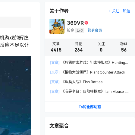
关于作者
关注
私信
369VR
铂金
Lv3
终身会员
街机游戏的辉煌
文章
评论
关注
粉丝
的反应不足以让
4415
264
0
56
[文章]
《狩猎射击游戏：狙击模拟器》Hunting
Shooter: Sniper Simulator
[文章]
《植物大战僵尸》Plant Counter Attack
[文章]
《鱼类大战》Fish Battles
[文章]
《我是老鼠：冒险模拟器》I am Mouse :
Adventure Simulator
Ta的全部动态
文章聚合