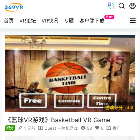
Hot
首页
VR论坛
VR快讯
专题
客户端下载
Quest
游戏评分：6.8
《篮球VR游戏》Basketball VR Game
积分
1 天前
Quest 一体机游戏
58
0
推广