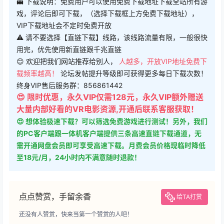
👻 下载说明：免费用户可以使用免费下载地址下载全站所有游
戏，评论后即可下载，（选择下载框上方免费下载地址），
VIP下载地址会不定时免费开放
⚠ 请不要选择【直链下载】线路，该线路流量有限，一般很快
用完，优先使用新直链跟千兆直链
😊 欢迎把我们网站推荐给别人，
人越多，开放VIP地址免费下
载频率越高！
论坛发帖提升等级即可获得更多每日下载次数！
终身VIP售后服务群：856861442
😍 限时优惠，永久VIP仅需128元，永久VIP额外赠送
大量内部好看的VR电影资源,开通后联系客服获取！
😍 想体验极速下载？可以筛选免费游戏进行测试！另外，我们
的PC客户端跟一体机客户端提供三条高速直链下载通道，无
需开通网盘会员即可享受高速下载。月费会员价格现临时降低
至18元/月，24小时内不满意随时退款！
点点赞赏，手留余香
给TA打赏
还没有人赞赏，快来当第一个赞赏的人吧！