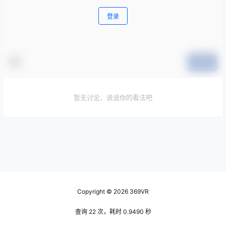
登录
提交
暂无讨论，说说你的看法吧
Copyright © 2026
369VR
查询 22 次，耗时 0.9490 秒