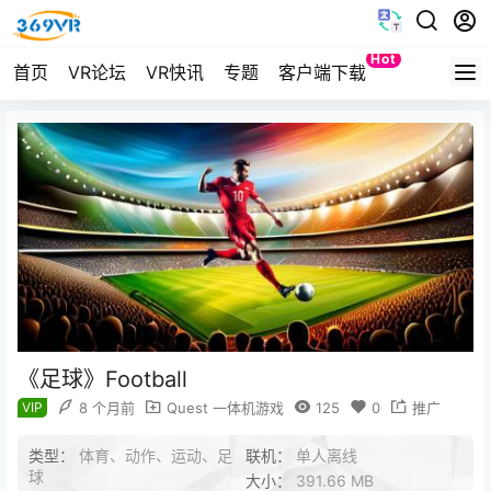
Hot
首页
VR论坛
VR快讯
专题
客户端下载
Quest
《足球》Football
VIP
8 个月前
Quest 一体机游戏
125
0
推广
类型：
体育、动作、运动、足
联机：
单人离线
球
大小：
391.66 MB