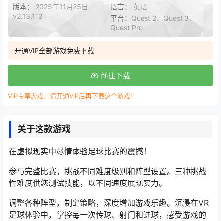
版本：
2025年11月25日
语言：
英语
v2.13.113
平台：
Quest 2、Quest 3、
Quest Pro
开通VIP全部游戏免费下载
前往下载
VIP专享游戏，请开通VIP后再下载这个游戏！
关于这款游戏
在虚拟现实中尽情体验足球比赛的震撼！
参与完整比赛，挑战不同难度级别和阵型设置。三种挑战
性难度供您测试技能，以不同速度展现实力。
调整各种阵型，制定策略，深度增加游戏乐趣。沉浸在VR
足球体验中，掌控每一次传球、射门和进球，感受游戏的