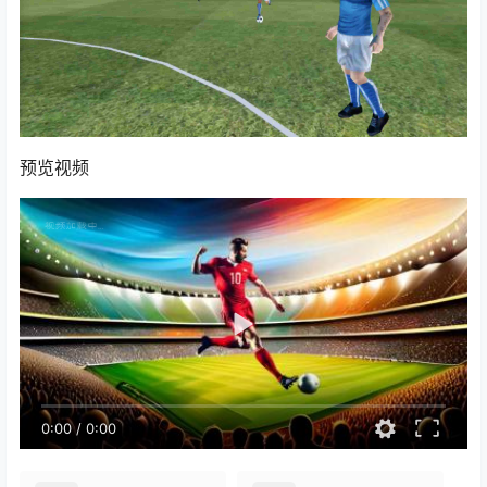
预览视频
0:00
/
0:00