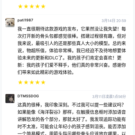
pati1987
3月14日 20:59
我一直很期待这款游戏的发布，它果然没让我失望！每
次打开新的骨头包都感觉很棒。搭建过程很有趣，但对
我来说，最吸引人的还是那些真人大小的模型。总的来
说，物超所值，体验非常棒。我已经迫不及待地想要体
验未来的更新和DLC了。我的孩子们肯定会喜欢！更
新：我的孩子们爱不释手，他们真的非常兴奋。感谢你
们带来如此精彩的游戏体验。
★
★
★
★
★
DTMSSDOG
3月11日凌晨1点56分
这真的很棒，我印象深刻。不过我可以提一些建议吗？
如果能像《海洋裂谷》那样，在触摸信息框时添加语音
讲解恐龙的各个部分，那就太好了。我发现追踪功能有
时不太准，可能会让年纪小的孩子感到沮丧。能否添加
一个简易模式，用箭头指示哪些骨头应该放在哪里，以
及应该如何摆放？因为即使对我这个成年人来说，用控