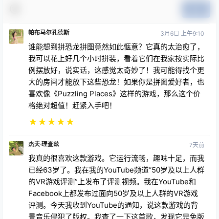
帕布马尔孔德斯
3月6日 上午9:10
谁能想到拼恐龙拼图竟然如此惬意？它真的太治愈了，
我可以花上好几个小时拼装，看着它们在我家按实际比
例摆放好，说实话，这感觉太奇妙了！我可能得找个更
大的房间才能放下这些恐龙！如果你是拼图爱好者，也
喜欢像《Puzzling Places》这样的游戏，那么这个价
格绝对超值！赶紧入手吧！
★
★
★
★
★
杰夫·理查兹
7天前
我真的很喜欢这款游戏。它运行流畅，趣味十足，而我
已经63岁了。我在我的YouTube频道“50岁及以上人群
的VR游戏评测”上发布了评测视频。我在YouTube和
Facebook上都发布过面向50岁及以上人群的VR游戏
评测。今天我收到YouTube的通知，说这款游戏的背
景音乐侵犯了版权。我查了一下这首歌，发现它是免版
税的，但创作者却向YouTube投诉了。YouTube的通