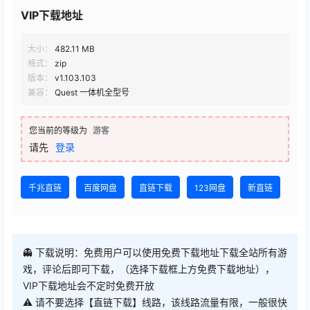
大小：
482.11 MB
格式：
zip
版本：
v1.103.103
兼容：
Quest 一体机全型号
您当前的等级为
游客
请先
登录
千兆直链
百度网盘
直链下载
123网盘
新直链
👻 下载说明：免费用户可以使用免费下载地址下载全站所有游
戏，评论后即可下载，（选择下载框上方免费下载地址），
VIP下载地址会不定时免费开放
⚠ 请不要选择【直链下载】线路，该线路流量有限，一般很快
用完，优先使用新直链跟千兆直链