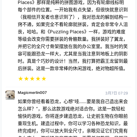
每个部件的位置。一开始我有点失望，但很快就意识到
（我相信开发者也意识到了），我对恐龙的解剖结构一
窍不通，如果完全不看轮廓就拼装，肯定会非常令人沮
丧，哈哈。和《Puzzling Places》一样，游戏的难度
等级会改变你需要拼装的骨骼数量。我拼装好了翼龙，
并把它的全尺寸骨架摆放在我的办公室里。我当时的笑
容可能跟恐龙一样大，尤其是当我注意到地板上的阴影
时。真是个巧妙的设计！当然，我打算把霸王龙留到最
后拼装。这是一款非常棒的休闲游戏，绝对物超所值。
★
★
★
★
★
Magicmerlin007
3月7日 07:29
如果你曾经看着恐龙，心想“哇……要是我自己造出来会
怎么样？”，那么这款游戏绝对适合你。这是一款轻松
愉快的游戏，你将逐步建造恐龙，让史前生物在你眼前
重现生机。建造过程中，你可以学习各种恐龙知识，最
终完成时，你可以放大到全尺寸，亲眼见证它们究竟有
多么庞大。游戏操作非常直观，无需任何教程，目前已