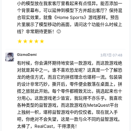
个背景幕布，可以延伸到模型下方并超出客厅？保持混
合现实效果，就像《Home Sports》游戏那样。预告
片里展示了模型移动的画面，请问这个功能什么时候上
线？非常期待更新！🙂
★
★
★
★
★
GizmoDemi
3月7日 07:48
有时候，你会满怀期待地安装一款游戏，而这款游戏绝
对就是其中之一。谁不喜欢恐龙呢？这真是一个了解恐
龙的绝佳方式，而且它的拼搭理念也堪称一流。包装袋
的设计非常巧妙，撕开后，零件便会散落在桌面上，拼
搭之旅就此开始。每个零件都精致无比，挑选起来也十
分用心。这款游戏老少皆宜，我玩得不亦乐乎。我喜欢
各种类型的益智游戏，而这款游戏在MetaQuest平台
上独树一帜，堪称益智游戏中的佼佼者。现在就入手
吧，你绝对不会失望，这是一款与众不同的益智游戏。
太棒了，RealCast，干得漂亮！
★
★
★
★
★