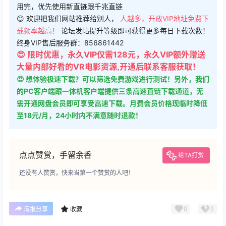
😊 欢迎把我们网站推荐给别人，
人越多，开放VIP地址免费下
载频率越高！
论坛发帖提升等级即可获得更多每日下载次数！
终身VIP售后服务群：856861442
😍 限时优惠，永久VIP仅需128元，永久VIP额外赠送
大量内部好看的VR电影资源,开通后联系客服获取！
😍 想体验极速下载？可以筛选免费游戏进行测试！另外，我们
的PC客户端跟一体机客户端提供三条高速直链下载通道，无
需开通网盘会员即可享受高速下载。月费会员价格现临时降低
至18元/月，24小时内不满意随时退款！
点点赞赏，手留余香
给TA打赏
还没有人赞赏，快来当第一个赞赏的人吧！
0
0
海报分享
收藏
拼图类
教育类
桌面游戏类