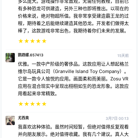
有多种恐龙可供建造，另外三种也即将推出。以现在的
价格来说，绝对物超所值。我非常享受建造霸王龙的过
程，期待着之后能继续建造其他恐龙。开发者们做得太
棒了，这款游戏非常出色，我期待着你们未来的发展。
★
★
★
★
★
鹦鹉螺.657413
15天前
优雅。一款中产阶级的奢侈品。这款应用让人想起格兰
维尔岛玩具公司（Granville Island Toy Company）。
它是一款令人愉悦的应用。画面柔和而美丽。Zosu VR
应用在混合现实中呈现出栩栩如生的恐龙形象。这款应
用看起来非常精致。
★
★
★
★
★
尤西奥
3月7日 00:13
我喜欢这种体验。虽然时间短暂，但绝对值得反复观看
并向朋友展示。绝对值得收藏。我有几个建议。真人大
小的模型放在我家客厅里看起来有点怪异。能否添加一