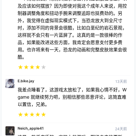
制器调整角度和扭动手腕来调整追踪也挺费劲的。另
外，我觉得在虚拟现实模式下，当恐龙放大到全尺寸
时，添加不同的背景会很酷，比如白垩纪的岩石景观，
这样就不会只有一片蓝屏了。这真的是一款很棒的作
品，如果能改进这些方面，我肯定会愿意支付更多费
用。也许将来有一天，恐龙的动画和完整皮肤效果会很
酷。
★
★
★
★
★
E.bike.jay
13天前
我差点睡着了，这游戏太放松了，如果我心情不好，W
game 就继续努力吧，别相信那些恶意评论，这简直难
以置信，兄弟。
★
★
★
★
★
Neich_apple41
24天前
这是一款低皮质醇、高脑力的游戏，期待未来的更新。