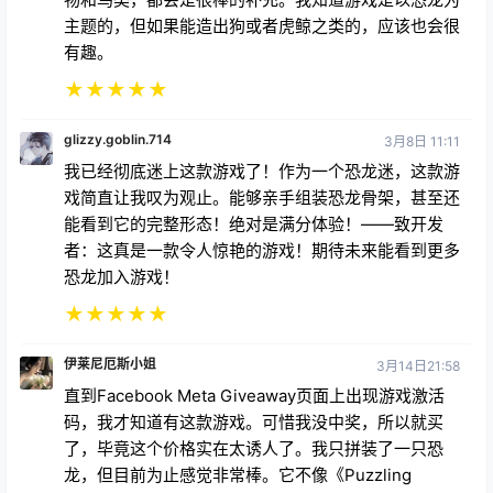
有趣。
★
★
★
★
★
glizzy.goblin.714
3月8日 11:11
我已经彻底迷上这款游戏了！作为一个恐龙迷，这款游
戏简直让我叹为观止。能够亲手组装恐龙骨架，甚至还
能看到它的完整形态！绝对是满分体验！——致开发
者：这真是一款令人惊艳的游戏！期待未来能看到更多
恐龙加入游戏！
★
★
★
★
★
伊莱尼厄斯小姐
3月14日21:58
直到Facebook Meta Giveaway页面上出现游戏激活
码，我才知道有这款游戏。可惜我没中奖，所以就买
了，毕竟这个价格实在太诱人了。我只拼装了一只恐
龙，但目前为止感觉非常棒。它不像《Puzzling
Places》那样是纯粹的拼图游戏，因为有轮廓线标明