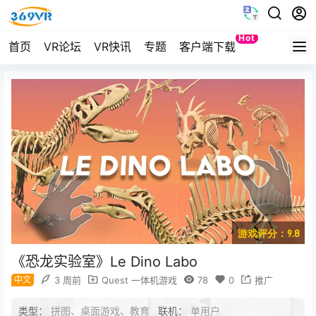
Hot
首页
VR论坛
VR快讯
专题
客户端下载
Quest
游戏评分：9.8
《恐龙实验室》Le Dino Labo
中文
3 周前
Quest 一体机游戏
78
0
推广
类型：
拼图、桌面游戏、教育
联机：
单用户