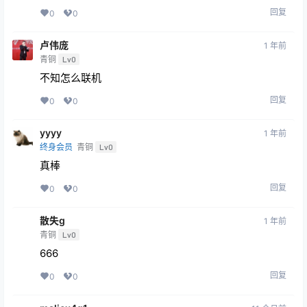
回复
0
0
卢伟庞
1 年前
青铜
Lv0
不知怎么联机
回复
0
0
yyyy
1 年前
终身会员
青铜
Lv0
真棒
回复
0
0
散失g
1 年前
青铜
Lv0
666
回复
0
0