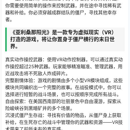
你需要使用简单的操作来控制武器，并在途中寻找稀有武
器和补给。你必须穿越成群结队的僵尸，寻找其他幸存
者。
《亚利桑那阳光》是一款专为虚拟现实（VR）
打造的游戏，将让你置身于僵尸横行的末日世
界。
真实动作操控武器：使用VR动作控制器，可以通过真实动
作操控超过25种武器。玩家能够精准瞄准、管理武器，用
近战攻击将不死敌人炸成碎片。
完整剧情体验：游戏的剧情由多个小型VR模块组成，这些
模块共同编织出一个完整的故事。在战役模式中，你可以
选择进行短暂的战斗场景，也可以按顺序完成所有战斗。
自由探索：在美国西南部的壮丽景色中自由漫游，探索从
险峻峡谷到黑暗矿井的多个场景。
沉浸式僵尸生存战：寻找有价值的物品，从僵尸身上获取
补给，在生死存亡的战斗中管理你的武器和资源——VR技
术带来了前所未有的真实感。