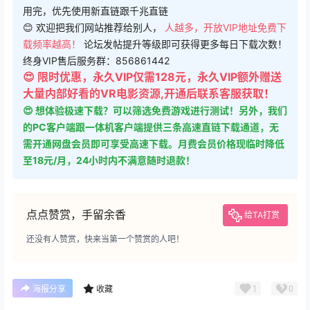
用完，优先使用新直链跟千兆直链
😊 欢迎把我们网站推荐给别人，
人越多，开放VIP地址免费下
载频率越高！
论坛发帖提升等级即可获得更多每日下载次数！
终身VIP售后服务群：856861442
😍 限时优惠，永久VIP仅需128元，永久VIP额外赠送
大量内部好看的VR电影资源,开通后联系客服获取！
😍 想体验极速下载？可以筛选免费游戏进行测试！另外，我们
的PC客户端跟一体机客户端提供三条高速直链下载通道，无
需开通网盘会员即可享受高速下载。月费会员价格现临时降低
至18元/月，24小时内不满意随时退款！
点点赞赏，手留余香
给TA打赏
还没有人赞赏，快来当第一个赞赏的人吧！
1
0
海报分享
收藏