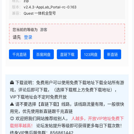
格式：
zip
版本：
v2.4.3-AppLab_Portal-rc-0.163
兼容：
Quest 一体机全型号
您当前的等级为
游客
请先
登录
千兆直链
百度网盘
直链下载
123网盘
新直链
👻 下载说明：免费用户可以使用免费下载地址下载全站所有游
戏，评论后即可下载，（选择下载框上方免费下载地址），
VIP下载地址会不定时免费开放
⚠ 请不要选择【直链下载】线路，该线路流量有限，一般很快
用完，优先使用新直链跟千兆直链
😊 欢迎把我们网站推荐给别人，
人越多，开放VIP地址免费下
载频率越高！
论坛发帖提升等级即可获得更多每日下载次数！
终身VIP售后服务群：856861442