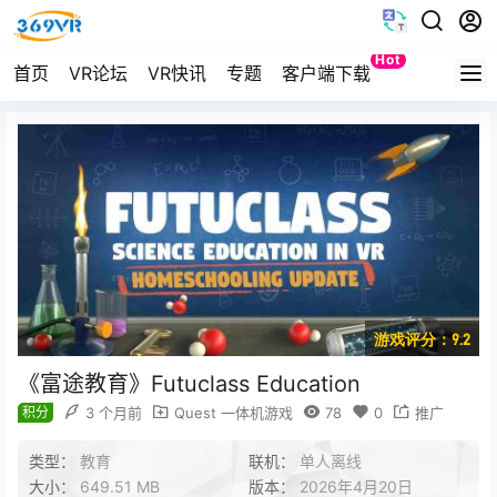
Hot
首页
VR论坛
VR快讯
专题
客户端下载
Quest
游戏评分：9.2
《富途教育》Futuclass Education
积分
3 个月前
Quest 一体机游戏
78
0
推广
类型：
教育
联机：
单人离线
大小：
649.51 MB
版本：
2026年4月20日