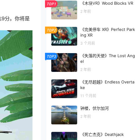
《木块VR》Wood Blocks VR
TOP1
2 年前
高达9分。你将是
《完美停车 XR》Perfect Park
TOP2
ing XR
3 个月前
《失落的天使》The Lost Ang
TOP3
el
2 年前
《无尽超越》Endless Overta
ke
11 个月前
钟楼，伏尔加河
2 年前
《死亡杰克》Deathjack