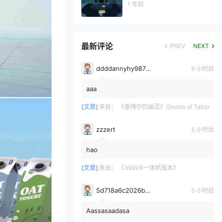
1 年前
最新评论
PREV
NEXT
ddddannyhy987878
6 小时后
aaa
[文章]
来自：
《泰博尔的幽灵》Ghosts of Tabor
zzzert
5 小时后
hao
[文章]
来自：
《369VR一体机版本》
5d718a6c2026b3700bdc0c971e6d75361628
5 小时后
Aassasaadasa