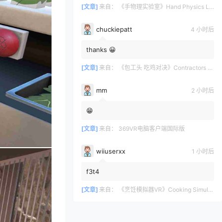
[文章]
来自：
《手物理实验室》Hand Physics Lab
chuckiepatt
4 小时后
thanks 😀
[文章]
来自：
《包工头 吃鸡对决》Contractors Showdown
mm
2 小时后
😁
[文章]
来自：
369VR电脑客户端国际版
wiiuserxx
1 小时后
f3t4
[文章]
来自：
《烹饪模拟器VR》Cooking Simulator VR