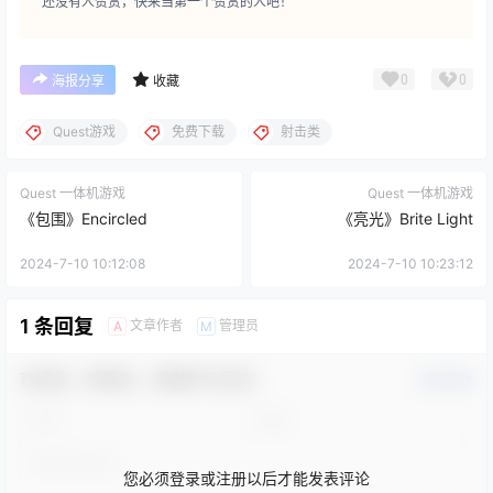
还没有人赞赏，快来当第一个赞赏的人吧！
0
0
海报分享
收藏
Quest游戏
免费下载
射击类
Quest 一体机游戏
Quest 一体机游戏
《包围》Encircled
《亮光》Brite Light
2024-7-10 10:12:08
2024-7-10 10:23:12
1 条回复
文章作者
管理员
A
M
欢迎您，新朋友，感谢参与互动！
确认修改
您必须登录或注册以后才能发表评论