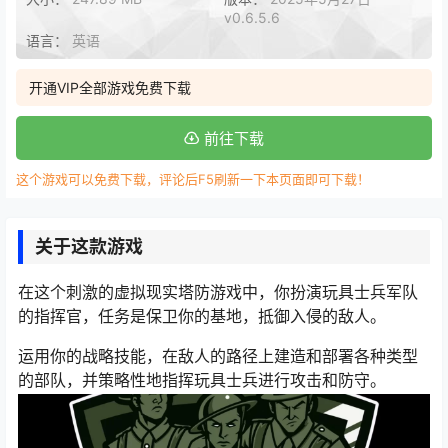
v0.6.5.6
语言：
英语
开通VIP全部游戏免费下载
前往下载
这个游戏可以免费下载，评论后F5刷新一下本页面即可下载！
关于这款游戏
在这个刺激的虚拟现实塔防游戏中，你扮演玩具士兵军队
的指挥官，任务是保卫你的基地，抵御入侵的敌人。
运用你的战略技能，在敌人的路径上建造和部署各种类型
的部队，并策略性地指挥玩具士兵进行攻击和防守。