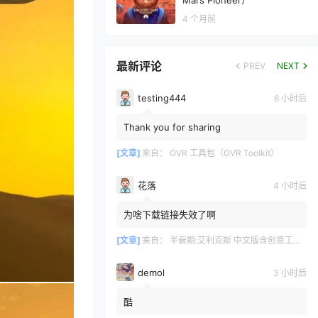
Mars Pioneer）
4 个月前
最新评论
PREV
NEXT
testing444
6 小时后
Thank you for sharing
[文章]
来自：
OVR 工具包（OVR Toolkit）
花落
4 小时后
为啥下载链接失效了啊
[文章]
来自：
半衰期:艾利克斯 中文版含创意工坊地图（Half-Life: Alyx）
demol
3 小时后
酷