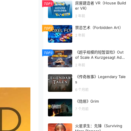
房屋建造者 VR（House Build
TOP1
er VR）
2 年前
禁忌艺术（Forbidden Art）
TOP2
2 年前
《超乎规模的短暂冒险》Out
TOP3
of Scale A Kurzgesagt Adve
nture
2 年前
《传奇故事》Legendary Tale
s
6 个月前
《隐居》Grim
7 个月前
火星求生：先锋（Surviving