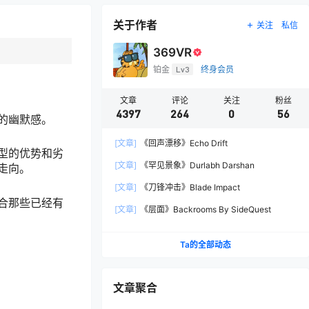
关于作者
关注
私信
369VR
铂金
Lv3
终身会员
文章
评论
关注
粉丝
4397
264
0
56
的幽默感。
[文章]
《回声漂移》Echo Drift
型的优势和劣
[文章]
《罕见景象》Durlabh Darshan
走向。
[文章]
《刀锋冲击》Blade Impact
合那些已经有
[文章]
《层面》Backrooms By SideQuest
Ta的全部动态
文章聚合