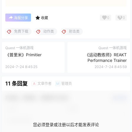
0
0
海报分享
收藏
免费下载
动作类
射击类
Quest 一体机游戏
Quest 一体机游戏
《普里米》Primitier
《运动教练师》REAKT
Performance Trainer
2024-7-24 8:45:25
2024-7-24 8:45:59
11 条回复
文章作者
管理员
A
M
欢迎您，新朋友，感谢参与互动！
确认修改
您必须登录或注册以后才能发表评论