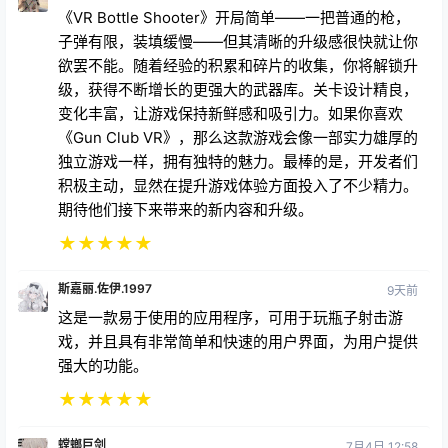
《VR Bottle Shooter》开局简单——一把普通的枪，
子弹有限，装填缓慢——但其清晰的升级感很快就让你
欲罢不能。随着经验的积累和碎片的收集，你将解锁升
级，获得不断增长的更强大的武器库。关卡设计精良，
变化丰富，让游戏保持新鲜感和吸引力。如果你喜欢
《Gun Club VR》，那么这款游戏会像一部实力雄厚的
独立游戏一样，拥有独特的魅力。最棒的是，开发者们
积极主动，显然在提升游戏体验方面投入了不少精力。
期待他们接下来带来的新内容和升级。
★
★
★
★
★
斯嘉丽.佐伊.1997
9天前
这是一款易于使用的应用程序，可用于玩瓶子射击游
戏，并且具有非常简单和快速的用户界面，为用户提供
强大的功能。
★
★
★
★
★
螳螂巨剑
7月4日 12:58