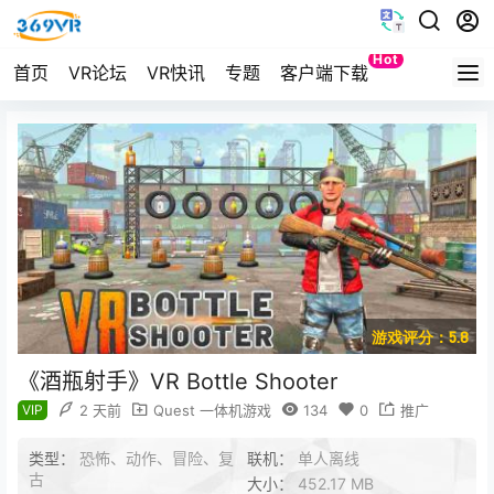
Hot
首页
VR论坛
VR快讯
专题
客户端下载
Quest
游戏评分：5.8
《酒瓶射手》VR Bottle Shooter
VIP
2 天前
Quest 一体机游戏
134
0
推广
类型：
恐怖、动作、冒险、复
联机：
单人离线
古
大小：
452.17 MB