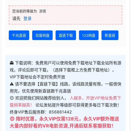
您当前的等级为
游客
请先
登录
千兆直链
百度网盘
直链下载
123网盘
新直链
👻 下载说明：免费用户可以使用免费下载地址下载全站所有游
戏，评论后即可下载，（选择下载框上方免费下载地址），
VIP下载地址会不定时免费开放
⚠ 请不要选择【直链下载】线路，该线路流量有限，一般很快
用完，优先使用新直链跟千兆直链
😊 欢迎把我们网站推荐给别人，
人越多，开放VIP地址免费下
载频率越高！
论坛发帖提升等级即可获得更多每日下载次数！
终身VIP售后服务群：856861442
😍 限时优惠，永久VIP仅需128元，永久VIP额外赠送
大量内部好看的VR电影资源,开通后联系客服获取！
😍 想体验极速下载？可以筛选免费游戏进行测试！另外，我们