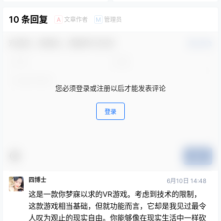
10 条回复
文章作者
管理员
A
M
欢迎您，新朋友，感谢参与互动！
确认修改
您必须登录或注册以后才能发表评论
登录
提交
四博士
6月10日 14:48
这是一款你梦寐以求的VR游戏。考虑到技术的限制，
这款游戏相当基础，但就功能而言，它却是我见过最令
人叹为观止的现实自由。你能够像在现实生活中一样砍
伐树木并制造物品，这真是不可思议。如果这还不够酷