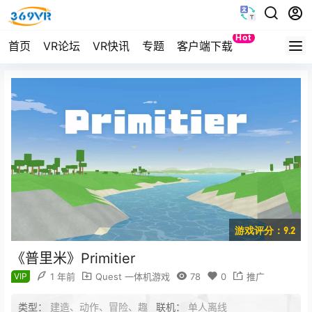
Hot
首页
VR论坛
VR快讯
专题
客户端下载
Quest
游戏评分：9.2
《普里米》Primitier
VIP
1 年前
Quest 一体机游戏
78
0
推广
类型：
建造、动作、冒险、趣
联机：
单人离线