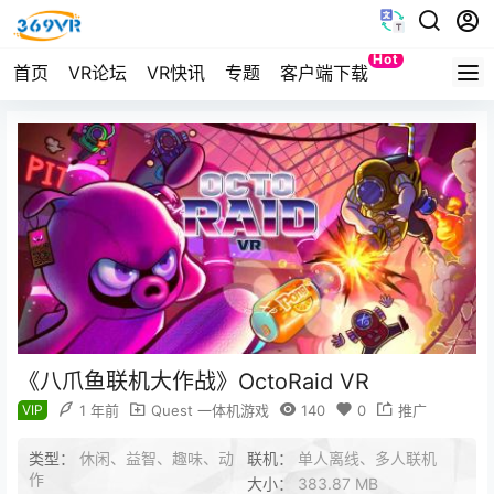
Hot
首页
VR论坛
VR快讯
专题
客户端下载
Quest
《八爪鱼联机大作战》OctoRaid VR
VIP
1 年前
Quest 一体机游戏
140
0
推广
类型：
休闲、益智、趣味、动
联机：
单人离线、多人联机
作
大小：
383.87 MB