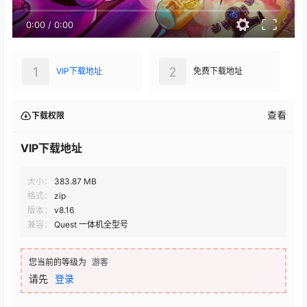
0:00
/
0:00
1
2
VIP下载地址
免费下载地址
查看
下载权限
VIP下载地址
大小：
383.87 MB
格式：
zip
版本：
v8.16
兼容：
Quest 一体机全型号
您当前的等级为
游客
请先
登录
千兆直链
百度网盘
直链下载
123网盘
新直链