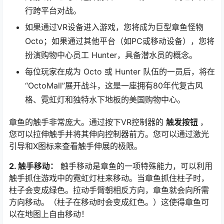
行跨平台对战。
如果通过VR设备进入游戏，您将成为巨型章鱼怪物
Octo；如果通过其他平台（如PC或移动设备），您将
扮演购物中心员工 Hunter，具备潜水员的概念。
每位玩家在成为 Octo 或 Hunter 队伍的一员后，将在
“OctoMall”展开战斗，这是一座拥有80年代复古风
格、霓虹灯和独特水下地板的美国购物中心。
章鱼的触手非常庞大。通过按下VR控制器的
触发按钮
，
您可以拉伸触手并将其伸向控制器前方。您可以通过激光
引导和X图标来查看触手伸展的极限。
2. 触手移动：
触手移动是章鱼的一项特殊能力，可以利用
触手抓住游戏中的霓虹灯柱来移动。当章鱼抓住柱子时，
柱子会变成绿色。拉动手臂朝相反方向，章鱼就会向所需
方向移动。（柱子在移动时会变成红色。）这使得章鱼可
以在地图上自由移动！