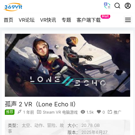
Hot
首页
VR论坛
VR快讯
专题
客户端下载
Quest
孤声 2 VR（Lone Echo II）
推荐
1 年前
Steam VR 电脑游戏
1.5k
0
推广
类型：
太空、动作、冒险、故
大小：
20.78 GB
事
版本：
2025年6月27