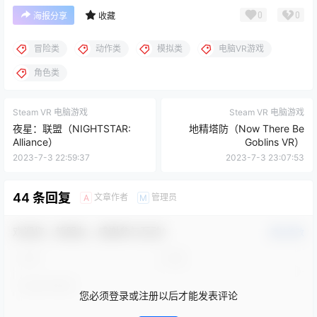
0
0
海报分享
收藏
冒险类
动作类
模拟类
电脑VR游戏
角色类
Steam VR 电脑游戏
Steam VR 电脑游戏
夜星：联盟（NIGHTSTAR:
地精塔防（Now There Be
Alliance）
Goblins VR）
2023-7-3 22:59:37
2023-7-3 23:07:53
44 条回复
文章作者
管理员
A
M
欢迎您，新朋友，感谢参与互动！
确认修改
您必须登录或注册以后才能发表评论